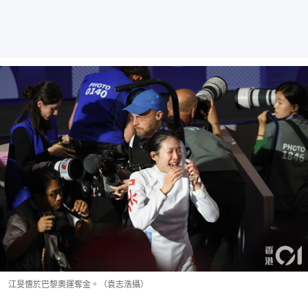
江旻憓於巴黎奧運奪金。（袁志浩攝）