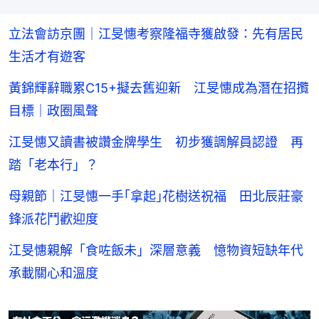
立法會訪京團｜江旻憓考察隆福寺獲啟發：先有居民
生活才有遊客
黃錦輝辭職累C15+擬去舊迎新 江旻憓成為潛在招攬
目標｜政圈風聲
江旻憓又讀書被讚金牌學生 初步獲調解員認證 再
踏「老本行」？
母親節｜江旻憓一手｢拿起｣花樹送祝福 田北辰莊豪
鋒派花鬥歡迎度
江旻憓親解「食咗飯未」深層意義 憶物資短缺年代
承載關心和溫度