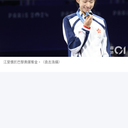
江旻憓於巴黎奧運奪金。（袁志浩攝）