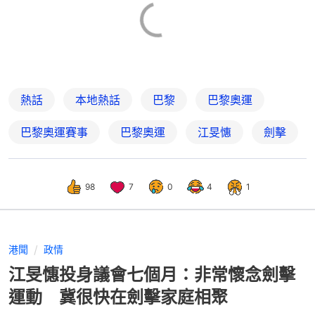
熱話
本地熱話
巴黎
巴黎奧運
巴黎奧運賽事
巴黎奧運
江旻憓
劍擊
98
7
0
4
1
港聞
政情
江旻憓投身議會七個月：非常懷念劍擊
運動 冀很快在劍擊家庭相聚