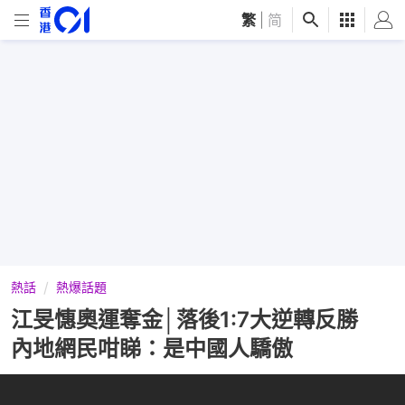
繁
|
简
熱話
熱爆話題
江旻憓奧運奪金│落後1:7大逆轉反勝
內地網民咁睇：是中國人驕傲