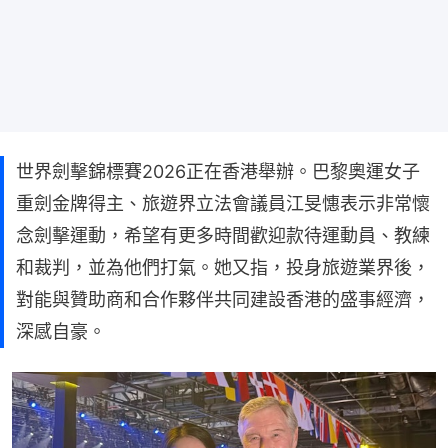
世界劍擊錦標賽2026正在香港舉辦。巴黎奧運女子
重劍金牌得主、旅遊界立法會議員江旻憓表示非常懷
念劍擊運動，希望有更多時間歡迎款待運動員、教練
和裁判，並為他們打氣。她又指，投身旅遊業界後，
對能與贊助商和合作夥伴共同建設香港的盛事經濟，
深感自豪。