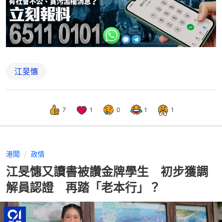
江旻憓
7
1
0
1
1
港聞
政情
江旻憓又讀書被讚金牌學生 初步獲調
解員認證 再踏「老本行」？