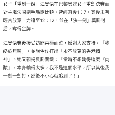
女子「重劍一姐」江旻憓在巴黎奧運女子重劍決賽面
對主場法國劍手瑪露比頓，曾經落後1：7，其後未有
輕言放棄，力追至12：12，並在「決一劍」奠勝封
后，奪得金牌。
江旻憓賽後接受訪問喜極而泣，感謝大家支持，「我
終於無輸」，並說今仗打出「永不放棄的香港精
神」。她又親揭反勝關鍵：「當時不想輸得這麼『肉
酸』，本身輸得太多，我不是這個水平，所以其後我
一劍一劍打，然後不小心就追到了！」