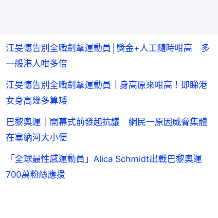
江旻憓告別全職劍擊運動員│獎金+人工隨時咁高 多
一般港人咁多倍
江旻憓告別全職劍擊運動員｜身高原來咁高！即睇港
女身高幾多算矮
巴黎奧運｜開幕式前發起抗議 網民一原因威脅集體
在塞納河大小便
「全球最性感運動員」Alica Schmidt出戰巴黎奧運
700萬粉絲應援