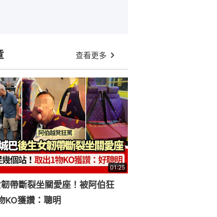
章
查看更多
01:25
女韌帶斷裂坐關愛座！被阿伯狂
物KO獲讚：聰明