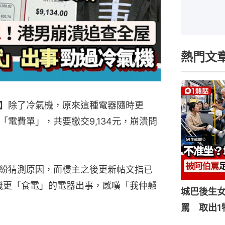
熱門文
】除了冷氣機，原來這種電器隨時更
電費單」，共要繳交9,134元，崩潰問
紛猜測原因，而樓主之後更新帖文指已
機更「食電」的電器出事，感嘆「我仲戇
城巴後生
罵 取出1