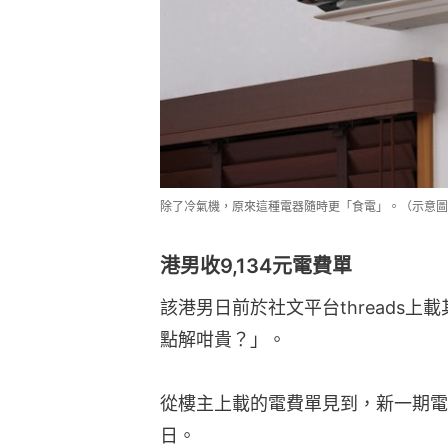
除了冷氣機，原來這種電器隨時更「食電」。（示意圖
港男收9,134元電費單
該港男日前於社文平台threads
點解咁貴？」。
從樓主上載的電費單見到，新一期電費
日。