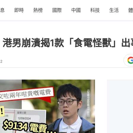
息
即時
熱榜
國際
中國
科技
生活
體
費單！港男崩潰揭1款「食電怪獸」
02