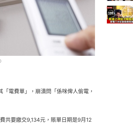
）
上載其「電費單」，崩潰問「係咪俾人偷電，
共要繳交9,134元，賬單日期是9月12