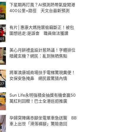
下星期再打風？AI預測熱帶氣旋闖港
400公里+路徑 天文台最新預測
:36
有片│惠康大媽拖篋偷竊斷正！被包
圍想逃走:是誤會 職員做法獲讚
:01
美心月餅禮盒設計惹熱議！字體排位
暗藏玄機？網民：亂到無晒焦點
將軍澳康城商場扶手電梯驚現糞便！
女保安急掩鼻 網民震驚猜內情
:27
Sun Life永明強積金抽獎有機會贏50
萬紅利回贈！巴士全港巡迴推廣
孕婦突陣痛赤腳坐電單車急送醫 BB
車上出世「滑落褲腳」驚險救回