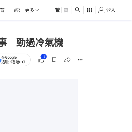
育
經濟
更多
01深圳
繁
觀點
|
简
健康
好食玩飛
登入
女
出事 勁過冷氣機
18
在Google
追蹤《香港01》