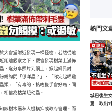
熱門文
於大會堂附近發現一棵怪樹，若然從遠
近距離觀察之下，便會發現樹葉上滿佈
蟲，遂分享照片到網上，掀起網民討
紛紛詢問「係咩蟲？」、「睇完起晒雞
蟲類，「有毒的，掂咗隻手會好痛，同
，相信為枯葉蛾幼蟲。
城巴後生
罵 取出1
知該樹木屬私人機構抑或政府管理。而