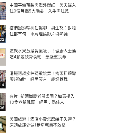
中國平價預製房海外爆紅 美夫婦入
住9個月揭5大隱憂 入手需注意
搭港鐵遭輪椅伯輾腳 男生怒：對唔
住都冇句 車廂理論影片引熱議
:32
這款水果竟是腎臟殺手！健康人士連
吃4顆或致腎衰竭 最嚴重喪命
港鐵阿叔挨柱聽歌跳舞！揈頭扭蘿彎
膝超陶醉 網民笑言：變鋼管舞
:14
有片│新蒲崗變老鼠樂園？如意樓入
10隻老鼠亂竄 網民：點住人
:06
美國旅遊｜酒店小費怎麼給不失禮？
床頭放錢少做1步房務員不敢拿