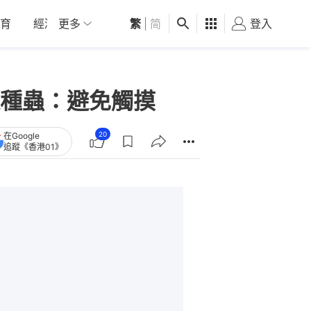
育
經濟
更多
01深圳
繁
觀點
|
简
健康
好食玩飛
登入
女
種蟲：避免觸摸
20
在Google
追蹤《香港01》