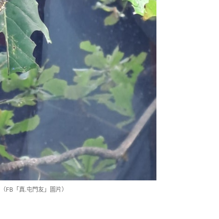
FB「真.屯門友」圖片）