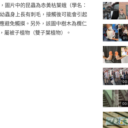
示，圖片中的昆蟲為赤黃枯葉蛾（學名：
蟲。枯葉蛾幼蟲身上長有刺毛，接觸後可能會引起
應避免觸摸。另外，該圖中樹木為欖仁
appa），屬被子植物（雙子葉植物）。
01
00
00