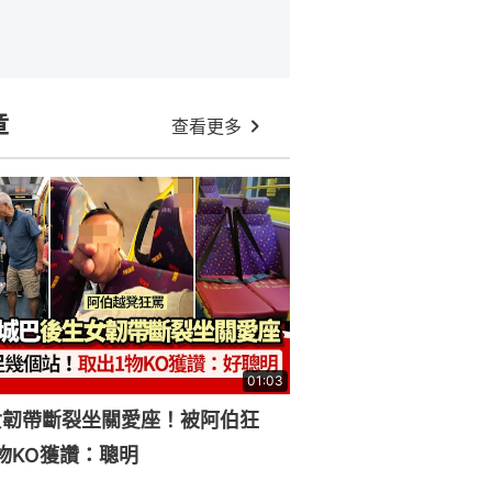
章
查看更多
01:03
女韌帶斷裂坐關愛座！被阿伯狂
物KO獲讚：聰明