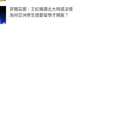
菲爾茲獎｜王虹稱讀北大時感沮喪
為何亞洲學生總要留學才開竅？