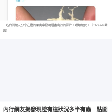
一名台灣網友分享在橙的果肉中發現蛆蟲爬行的影片，嚇壞網民。（Threads截
圖）
內行網友揭發現橙有這狀況多半有蟲 點圖