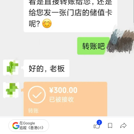
涉事門店已向該網友進行補償。（深圳新聞網）
2
在Google
追蹤《香港01》