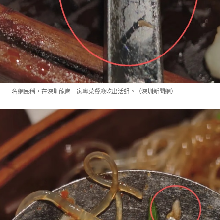
一名網民稱，在深圳龍崗一家粵菜餐廳吃出活蛆。（深圳新聞網）