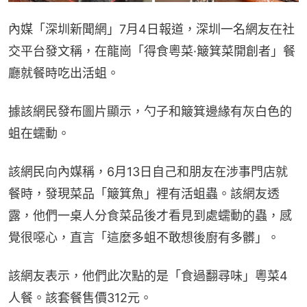
內媒「深圳新聞網」7月4日報道，深圳一名網友在社
交平台發文稱，在龍崗「得食粵菜·簸箕菜開創者」餐
廳就餐時吃出活蛆。
據該網民發布圖片顯示，勺子和簸箕邊緣有灰白色的
蛆在蠕動。
該網民向內媒稱，6月13日自己和朋友在涉事門店就
餐時，發現菜品「簸箕魚」裡有活蛆蟲。該網友透
露，他們一桌人分食菜品後才看見到處蠕動的蟲，感
覺很噁心，直言「這麼多蛆不敢想後廚有多髒」。
該網友表示，他們此次點的是「食過翻尋味」粵菜4
人餐。該套餐售價312元。