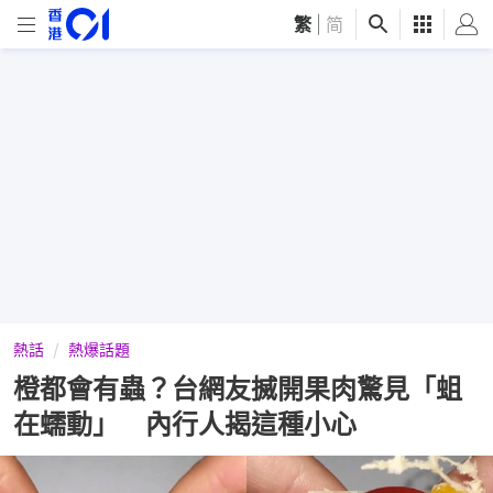
繁
|
简
熱話
熱爆話題
橙都會有蟲？台網友搣開果肉驚見「蛆
在蠕動」 內行人揭這種小心