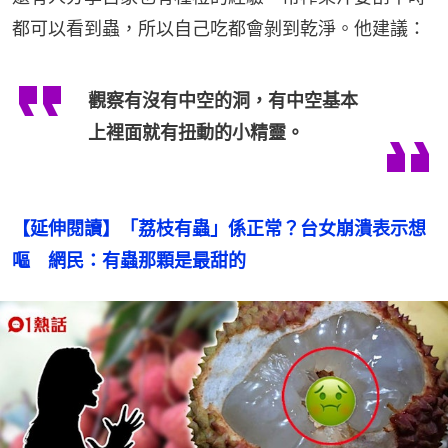
都可以看到蟲，所以自己吃都會剝到乾淨。他建議：
觀察有沒有中空的洞，有中空基本
上裡面就有扭動的小精靈。
【延伸閱讀】「荔枝有蟲」係正常？台女崩潰表示想
嘔　網民：有蟲那顆是最甜的