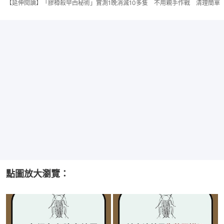
【延伸閱讀】「膠樽殺曱甴秘術」實測1晚消滅10多隻 不用親手作戰 清理簡單
點圖放大瀏覽：