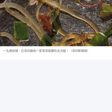
一名網民稱，在深圳龍崗一家粵菜餐廳吃出活蛆。（深圳新聞網）