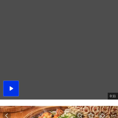
播
放
0:11
總
影
共
片
時
間