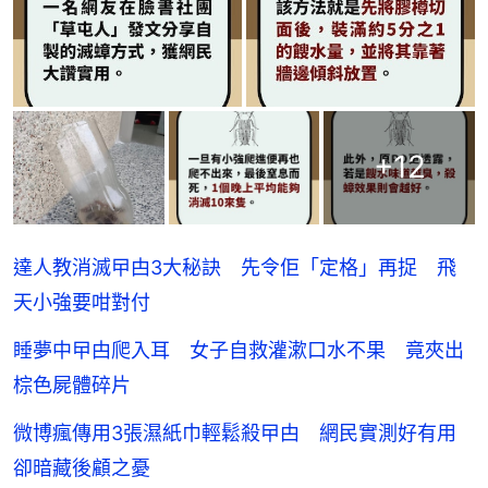
+
12
達人教消滅曱甴3大秘訣 先令佢「定格」再捉 飛
天小強要咁對付
睡夢中曱甴爬入耳 女子自救灌漱口水不果 竟夾出
棕色屍體碎片
微博瘋傳用3張濕紙巾輕鬆殺曱甴 網民實測好有用
卻暗藏後顧之憂