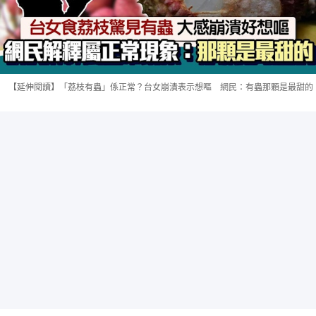
【延伸閱讀】「荔枝有蟲」係正常？台女崩潰表示想嘔 網民：有蟲那顆是最甜的