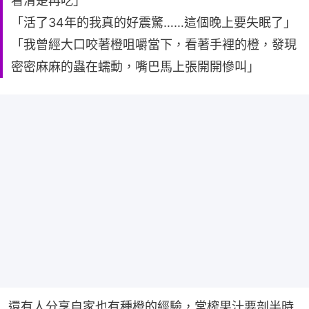
看清楚再吃」
「活了34年的我真的好震驚……這個晚上要失眠了」
「我曾經大口咬著橙咀嚼當下，看著手裡的橙，發現
密密麻麻的蟲在蠕動，嘴巴馬上張開開慘叫」
還有人分享自家也有種橙的經驗，常榨果汁要剖半時