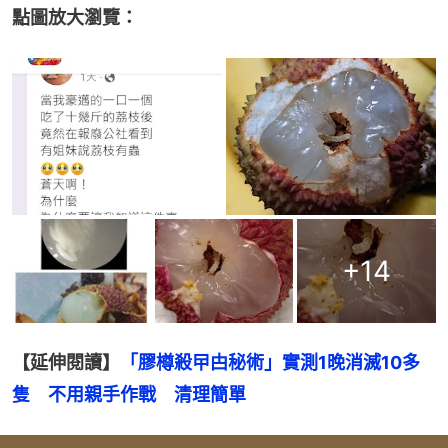
點圖放大瀏覽：
+
14
【延伸閱讀】
「膠樽殺曱甴秘術」實測1晚消滅10多
隻　不用親手作戰　清理簡單