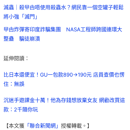
滅蟲｜殺曱甴唔使用殺蟲水？網民靠一個空罐子輕鬆
將小強「滅門」
曱甴炸彈寄印度詐騙集團 NASA工程師跨國連環大
整蠱 騙徒崩潰
延伸閱讀：
比日本還便宜！GU一包款890→190元 店員查價也愣
住：無誤
沉迷手遊課金十萬！他為存錢想放棄女友 網勸改買這
款：2千隨你玩
【本文獲
「聯合新聞網」
授權轉載。】