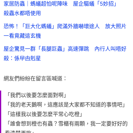
家居防蟲｜螞蟻超怕呢陣味 屋企驅蟻「5妙招」
殺蟲水都唔使用
恐怖！「巨大化螞蟻」爬滿外牆嚇壞途人 放大照片
一看竟藏這玄機
屋企驚見一群「長腿巨蟲」高速彈跳 內行人叫唔好
殺：係曱甴剋星
網友們紛紛在留言區喊道：
「我們以後要怎麼面對啊」
「我的老天鵝啊，這應該是大家都不知道的事情吧」
「這樣我以後要怎麼平常心吃橙」
「誰會想到橙也有蟲？雪櫃有兩顆，我一定要好好的