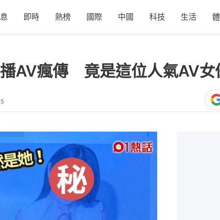
息
即時
熱榜
國際
中國
科技
生活
體
播AV瘋傳 竟是這位人氣AV女
15