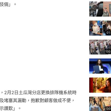
伎倆」。
01
00
示，2月2日土瓜灣分店更換排隊機系統時
及堵塞其漏動，抱歉對顧客做成不便，
示讚歎」。
00