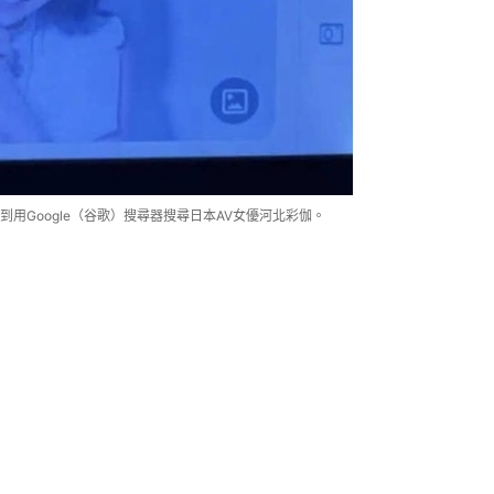
用Google（谷歌）搜尋器搜尋日本AV女優河北彩伽。