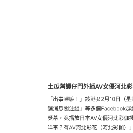
土瓜灣譚仔門外播AV女優河北彩
「出事㗎嘛！」該港女2月10日（
舖消息關注組」等多個Faceboo
熒幕，竟播放日本AV女優河北彩伽
咩事？有AV河北彩花（河北彩伽）