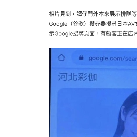
相片見到，譚仔門外本來展示排隊等
Google（谷歌）搜尋器搜尋日本
示Google搜尋頁面，有顧客正在店