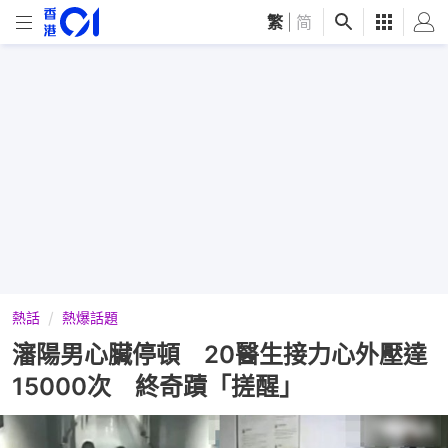
繁
|
简
熱話
熱爆話題
瀋陽男心臟停頓 20醫生接力心外壓達
15000次 終奇蹟「搓醒」