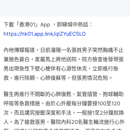
下載「香港01」App ，即睇城中熱話：
https://hk01.app.link/qIZYuEC5LO
內地傳媒報道，日前瀋陽一名張姓男子突然胸痛不止
兼臉色蒼白，家屬馬上將他送院。院方檢查後發現張
男出現急性下壁心梗伴有心源性休克，立即進行急
救，進行除顫、心肺復蘇等，但張男情況危殆。
醫生再進行不間斷的心肺復甦、氣管插管、抱球輔助
呼吸等急救措施。由於心外壓每分鐘要按100至120
次，而且講究按壓深度和手法，一般按1至2分鐘就換
人。為了搶救張男，醫院內科20名醫生輪流施行心外