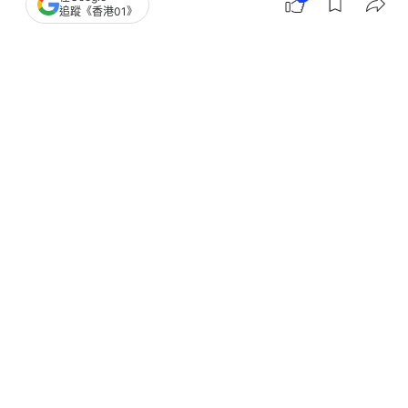
小感冒致心臟停跳器官衰竭？ 廣州少女用 ECMO
追蹤《香港01》
13天脫離死神魔爪