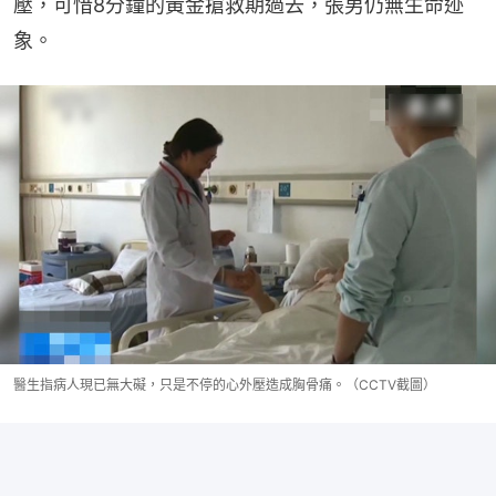
壓，可惜8分鐘的黃金搶救期過去，張男仍無生命迹
象。
醫生指病人現已無大礙，只是不停的心外壓造成胸骨痛。（CCTV截圖）