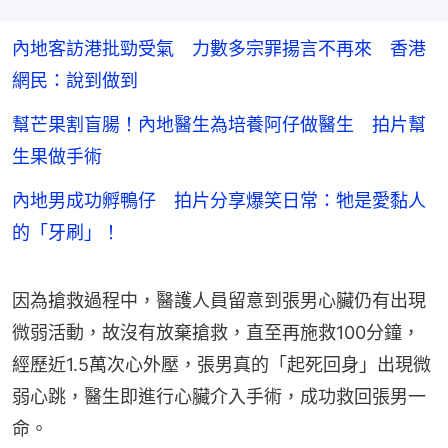
內地客訪港批勁受氣 力數多宗罪揚言不再來 香港
網民：說到做到
幫芒果割盲腸！內地醫生為培養阿仔做醫生 拍片幫
生果做手術
內地男成功孵鴨仔 拍片分享爆笑日常：牠是愛黏人
的「牙刷」！
因為搶救過程中，醫護人員留意到張男心臟仍有出現
微弱活動，故沒有放棄搶救，直至再施救100分鐘，
經歷近1.5萬次心外壓，張男真的「起死回身」出現微
弱心跳，醫生即進行心臟介入手術，成功救回張男一
命。