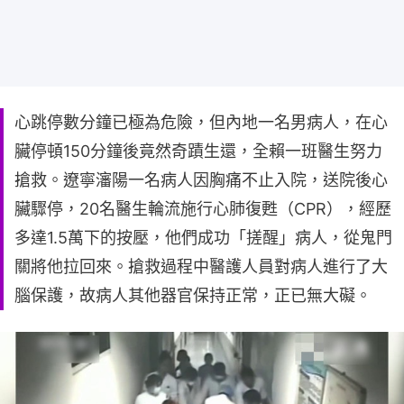
心跳停數分鐘已極為危險，但內地一名男病人，在心
臟停頓150分鐘後竟然奇蹟生還，全賴一班醫生努力
搶救。遼寧瀋陽一名病人因胸痛不止入院，送院後心
臟驟停，20名醫生輪流施行心肺復甦（CPR），經歷
多達1.5萬下的按壓，他們成功「搓醒」病人，從鬼門
關將他拉回來。搶救過程中醫護人員對病人進行了大
腦保護，故病人其他器官保持正常，正已無大礙。