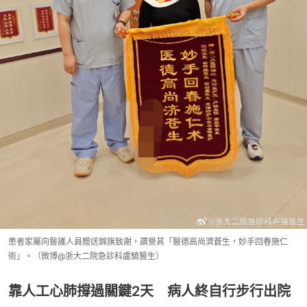
患者家屬向醫護人員贈送錦旗致謝，讚譽其「醫德高尚濟蒼生，妙手回春施仁
術」。（微博@浙大二院急診科盧驍醫生）
靠人工心肺撐過關鍵2天 病人終自行步行出院