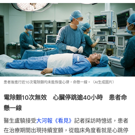
患者後進行近10次電除顫均未能恢復心律，命懸一線。（AI生成圖片）
電除顫10次無效 心臟停跳逾40小時 患者命
懸一線
醫生盧驍接受
大河報《看見》
記者採訪時憶述，患者
在治療期間出現持續室顫，從臨床角度看就是心跳停