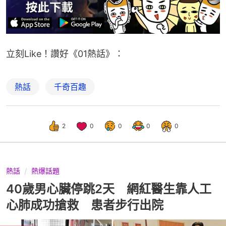
立刻Like！讚好《01熱話》：
熱話
千奇百趣
2
0
0
0
0
熱話
熱爆話題
40歲男心臟停跳2天 網紅醫生靠人工
心肺成功搶救 患者步行出院