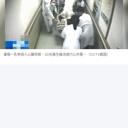
瀋陽一名男病人心臟停跳，20名醫生輪流施行心外壓。（CCTV截圖）