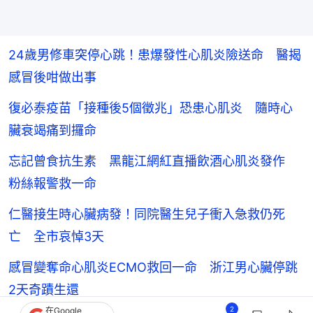
24歲男修車突停心跳！患爆發性心肌炎險送命 醫揭
感冒後咁做出事
復必泰疫苗「接種後5個徵兆」恐患心肌炎 隨時心
臟衰竭痛到攞命
忘記曾食抗生素 黑龍江網紅直播飲酒心肌炎發作
粉絲報警救一命
仁醫接生時心臟病發！同院醫生兒子衝入急救仍死
亡 全市哀悼3天
感冒變奪命心肌炎ECMO救回一命 浙江男心臟停跳
2天奇蹟生還
2
在Google