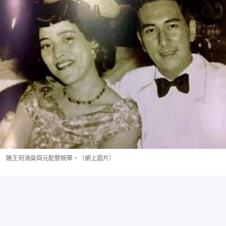
賭王何鴻燊與元配黎婉華。（網上圖片）