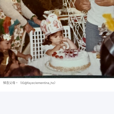
悼念父母。（IG@fayeclementina_ho）