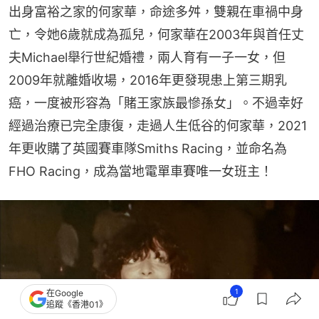
出身富裕之家的何家華，命途多舛，雙親在車禍中身
亡，令她6歲就成為孤兒，何家華在2003年與首任丈
夫Michael舉行世紀婚禮，兩人育有一子一女，但
2009年就離婚收場，2016年更發現患上第三期乳
癌，一度被形容為「賭王家族最慘孫女」。不過幸好
經過治療已完全康復，走過人生低谷的何家華，2021
年更收購了英國賽車隊Smiths Racing，並命名為
FHO Racing，成為當地電單車賽唯一女班主！
1
在Google
追蹤《香港01》