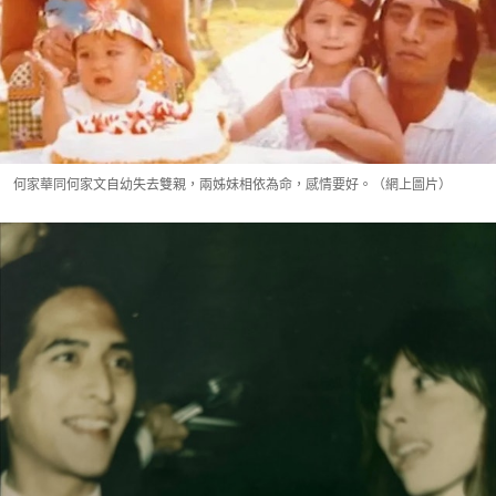
何家華同何家文自幼失去雙親，兩姊妹相依為命，感情要好。（網上圖片）