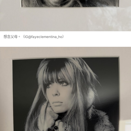
想念父母。（IG@fayeclementina_ho）