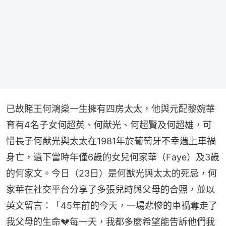
已故賭王何鴻燊一生擁有四房太太，他與元配黎婉華
育有4名子女何超英、何猷光、何超賢及何超雄，可
惜長子何猷光與太太在1981年於葡萄牙不幸遇上車禍
身亡，遺下當時年僅6歲的女兒何家華（Faye）及3歲
的何家文。今日（23日）是何猷光與太太的死忌，何
家華在社交平台分享了多張兒時與父母的合照，並以
英文留言：「45年前的今天，一場悲慘的車禍奪走了
我父母的生命💔每一天，我都多麼希望能告訴他們我