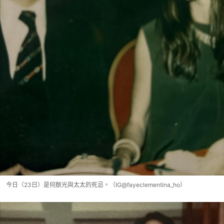
今日（23日）是何猷光與太太的死忌。（IG@fayeclementina_ho）