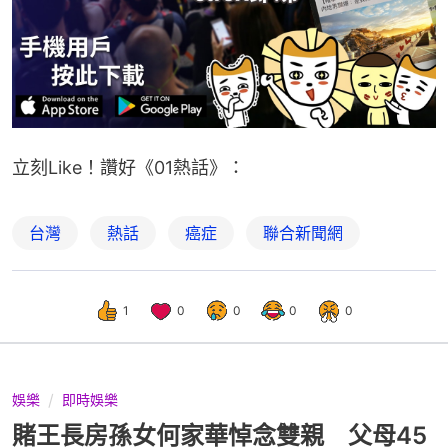
立刻Like！讚好《01熱話》：
台灣
熱話
癌症
聯合新聞網
1
0
0
0
0
娛樂
即時娛樂
賭王長房孫女何家華悼念雙親 父母45