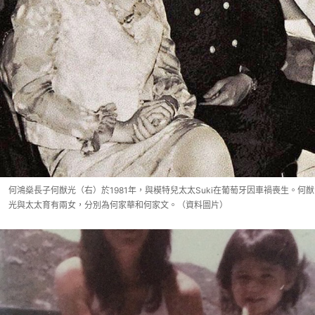
何鴻燊長子何猷光（右）於1981年，與模特兒太太Suki在葡萄牙因車禍喪生。何猷
光與太太育有兩女，分別為何家華和何家文。（資料圖片）