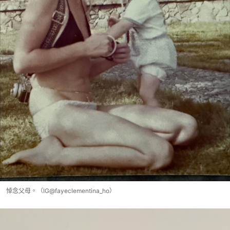
悼念父母。（IG@fayeclementina_ho）