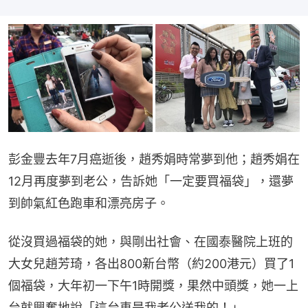
彭金豐去年7月癌逝後，趙秀娟時常夢到他；趙秀娟在
12月再度夢到老公，告訴她「一定要買福袋」，還夢
到帥氣紅色跑車和漂亮房子。
從沒買過福袋的她，與剛出社會、在國泰醫院上班的
大女兒趙芳琦，各出800新台幣（約200港元）買了1
個福袋，大年初一下午1時開獎，果然中頭獎，她一上
台就興奮地說「這台車是我老公送我的！」