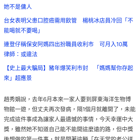
她不是傭人
台女表明父患口腔癌需用飲管 楊桃冰店員冷回「不
能喝就不要喝」
連登仔稱保安阿媽四出扮職員收利市 可月入10萬
律師：或違法
【史上最大騙局】豬年爆笑利巿封 「媽媽幫你存起
來」超應景
趙秀娟說，去年6月本來一家人要到屏東海洋生物博
物館一遊，但丈夫再次發病，隔1個月就離開了，未能
完成這件事成為讓家人最遺憾的事情，今天幸運中大
獎，雖然她不知道自己能不能開這麼遠的路，但中獎
後想做的第一件事，就是開著這輛「在天堂的老公送