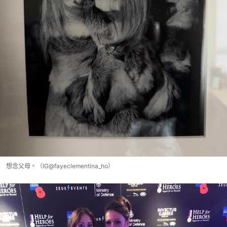
想念父母。（IG@fayeclementina_ho）