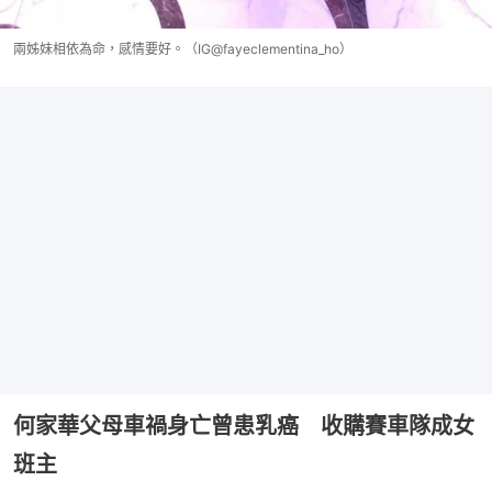
兩姊妹相依為命，感情要好。（IG@fayeclementina_ho）
何家華父母車禍身亡曾患乳癌 收購賽車隊成女
班主