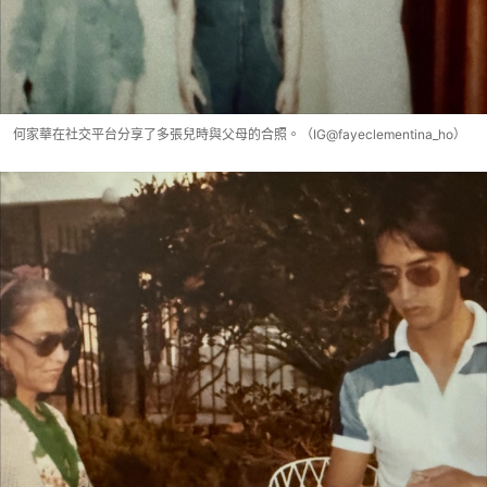
何家華在社交平台分享了多張兒時與父母的合照。（IG@fayeclementina_ho）