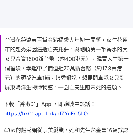
台灣花蓮遠東百貨金豬福袋大年初一開獎，家住花蓮
市的趙秀娟因癌逝亡夫托夢，與剛領第一筆薪水的大
女兒合資1600新台幣（約400港元），購買人生第一
個福袋，幸運中了價值近70萬新台幣（約17.8萬港
元）的頭獎汽車1輛。趙秀娟說，想要開車載女兒到
屏東海洋生物博物館，一圓亡夫生前未竟的遺願。
下載「香港01」App ，即睇城中熱話：
https://hk01.app.link/qIZYuEC5LO
43歲的趙秀娟從事美髮業，她和先生彭金豐16歲就認