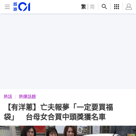
繁
|
简
熱話
熱爆話題
【有洋蔥】亡夫報夢「一定要買福
袋」 台母女合買中頭獎獲名車