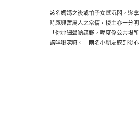
孩童港鐵站、迪士尼隨處便溺 家長
怪獸家長帶子女到狗公園違規踩單車
凌晨三點傳短訊予懷孕老師未獲回覆
家長訂房想省掉小朋友床位費 旅館