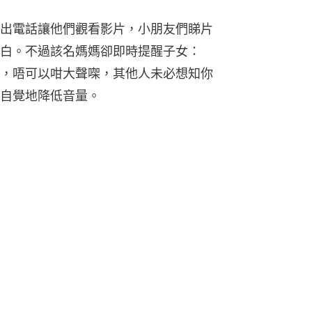
懶理尿漬衝上車 網民：冇家教
 懶理勸喻：我哋不嬲都係咁
 家長大罵：已讀不回很沒水準
霸氣回應：乾脆不要外遊