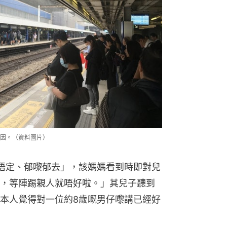
因。（資料圖片）
唔定、郁嚟郁去」，該媽媽看到時即對兒
，等陣踢親人就唔好啦。」其兒子聽到
本人覺得對一位約8歲嘅男仔嚟講已經好
出電話讓他們觀看影片，小朋友們睇片
白。不過該名媽媽卻即時提醒子女：
，唔可以咁大聲㗎，其他人未必想知你
自覺地降低音量。