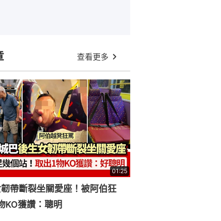
章
查看更多
01:25
女韌帶斷裂坐關愛座！被阿伯狂
物KO獲讚：聰明