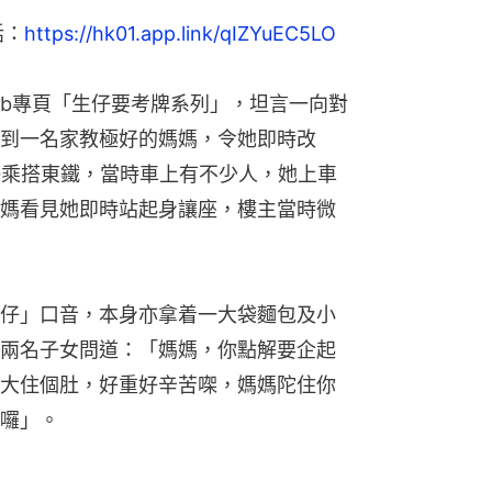
話：
https://hk01.app.link/qIZYuEC5LO
fb專頁「生仔要考牌系列」，坦言一向對
到一名家教極好的媽媽，令她即時改
許乘搭東鐵，當時車上有不少人，她上車
媽看見她即時站起身讓座，樓主當時微
仔」口音，本身亦拿着一大袋麵包及小
兩名子女問道：「媽媽，你點解要企起
大住個肚，好重好辛苦㗎，媽媽陀住你
囉」。