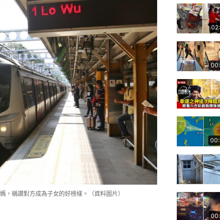
02
00
00
媽，稱讚對方成為子女的好榜樣。（資料圖片）
00