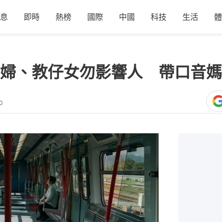
息
即時
熱榜
國際
中國
科技
生活
體
婦、教仔女勿影響人 帶口音媽
0