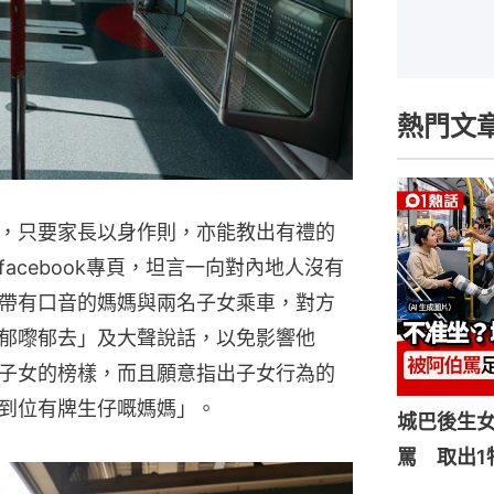
熱門文
，只要家長以身作則，亦能教出有禮的
acebook專頁，坦言一向對內地人沒有
帶有口音的媽媽與兩名子女乘車，對方
郁嚟郁去」及大聲說話，以免影響他
子女的榜樣，而且願意指出子女行為的
到位有牌生仔嘅媽媽」。
城巴後生
罵 取出1