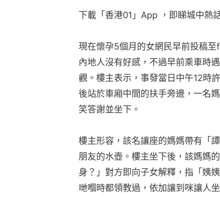
下載「香港01」App ，即睇城中熱
現在懷孕5個月的女網民早前投稿至
內地人沒有好感，不過早前乘車時遇
觀。樓主表示，事發當日中午12時
後站於車廂中間的扶手旁邊，一名媽
笑答謝並坐下。
樓主形容，該名讓座的媽媽帶有「譚
朋友的水壺。樓主坐下後，該媽媽的
身？」對方即向子女解釋，指「姨姨
哋嗰時都領教過，依加讓到咪讓人坐