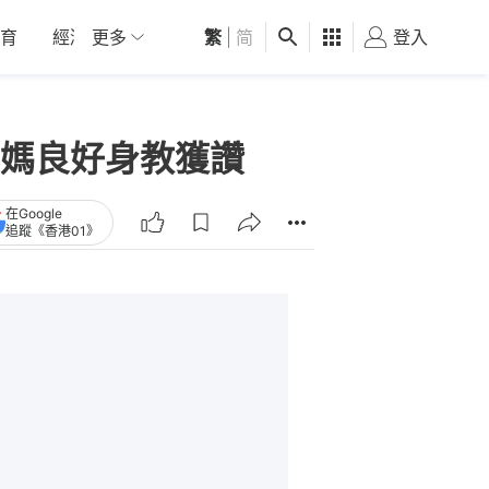
育
經濟
更多
01深圳
繁
觀點
|
简
健康
好食玩飛
登入
女
媽良好身教獲讚
在Google
追蹤《香港01》