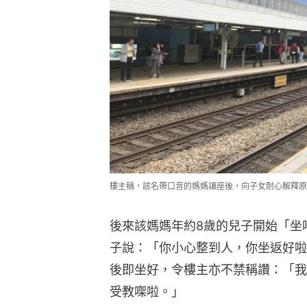
樓主稱，該名帶口音的媽媽讓座後，向子女耐心解釋原
後來該媽媽年約8歲的兒子開始「坐
子說：「你小心整到人，你坐返好啦
後即坐好，令樓主亦不禁稱讚：「我
受教㗎啦。」
該名媽媽之後或怕子女感沉悶，遂拿
時感興奮屬人之常情，樓主亦十分明
「你哋細聲啲講野，呢度係公共場所
講咩嘢㗎嘛。」兩名小朋友聽到後亦