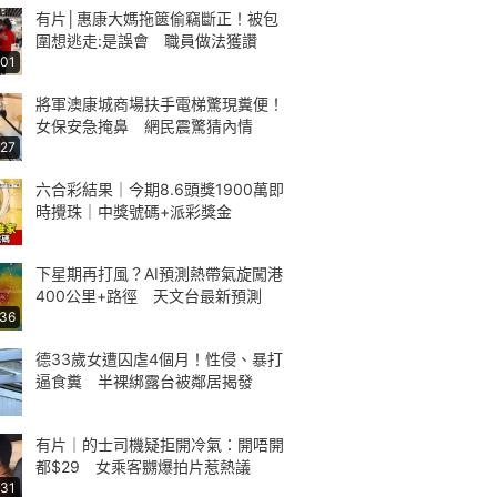
有片│惠康大媽拖篋偷竊斷正！被包
圍想逃走:是誤會 職員做法獲讚
:01
將軍澳康城商場扶手電梯驚現糞便！
女保安急掩鼻 網民震驚猜內情
:27
六合彩結果｜今期8.6頭獎1900萬即
時攪珠｜中獎號碼+派彩獎金
下星期再打風？AI預測熱帶氣旋闖港
400公里+路徑 天文台最新預測
:36
德33歲女遭囚虐4個月！性侵、暴打
逼食糞 半裸綁露台被鄰居揭發
有片｜的士司機疑拒開冷氣：開唔開
都$29 女乘客嬲爆拍片惹熱議
:31