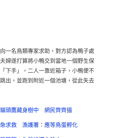
跳出，並跑到附近一個池塘，從此失去
貓頭鷹藏身樹中 網民齊齊搵
急求救 漁護署：應等鳥蛋孵化
民笑翻：你是被選中的人