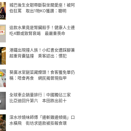
城巴後生女韌帶斷裂坐關愛座！被阿
伯狂罵 取出1物KO獲讚：聰明
:03
這款水果竟是腎臟殺手！健康人士連
吃4顆或致腎衰竭 最嚴重喪命
港鐵出現撞人族！小紅書女遭踩腳兼
超重背囊猛撞 乘客認出：慣犯
葵廣冰室餸菜藏煙頭！食客獲免單仍
稱：唔會再食 網民揭曾現指甲
全球車企銷量排行｜中國獨佔三家
比亞迪回升第六 本田跌出前十
深水埗燒味師傅「邊斬雞邊傾偈」口
水橫飛 街坊求退款被拒報食環