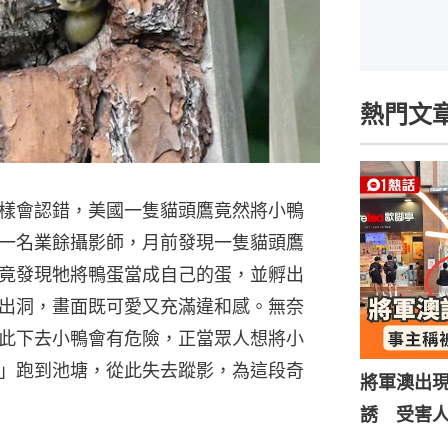
熱門文
樣會認錯，美國一隻貓頭鷹竟然將小鴨
一名業餘攝影師，月前發現一隻貓頭鷹
竟發現牠將鴨蛋當成自己的蛋，並孵出
出洞，畫面既可愛又充滿違和感。無奈
此下去小鴨會有危險，正當眾人想將小
」跑到池塘，從此失去蹤影，為這段奇
將軍澳出
誘 受害