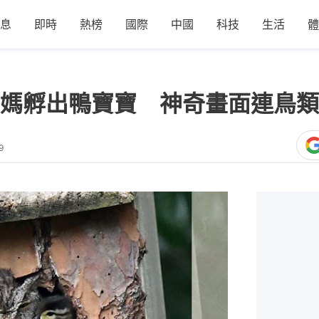
息
即時
熱榜
國際
中國
科技
生活
體
媽孵出鴨寶寶 神奇畫面連鳥類
9