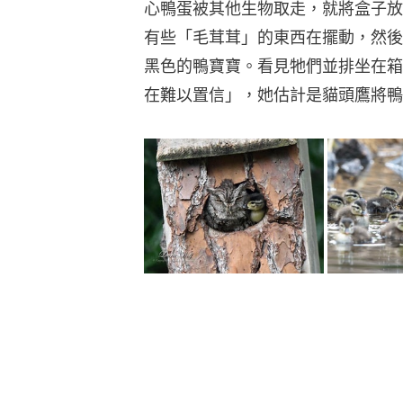
心鴨蛋被其他生物取走，就將盒子放
有些「毛茸茸」的東西在擺動，然後
黑色的鴨寶寶。看見牠們並排坐在箱
在難以置信」，她估計是貓頭鷹將鴨
考慮到貓頭鷹是掠食性動物，沃爾夫
境危險，有機會被「養母」襲擊。兩
護區代為照顧，他們在貓頭鷹出外時