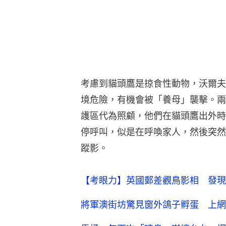
停呼叫，似是在呼喚家人，然後突然
蹤影。
【考眼力】英國郵差觀鳥影相 發現
將軍澳街坊驚見窗外鴿子孵蛋 上網
馬桶一年兩次「噴鳥」嚇壞台女 網