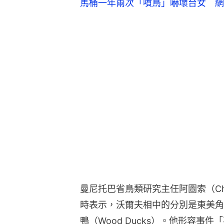
曼尼托巴省鳥類研究主任阿圖索（Chri
時表示，沃爾夫相中的分別是東美角鴞（Ea
鴨（Wood Ducks）。他形容事
他曾觀察一隻貓頭鷹孵出3隻木鴨寶
鷹孵化加拿大鵝的案例。
阿圖索解釋，木鴨有「巢寄生」（broo
他鴨子或鳥類的窩裏生蛋，讓其他近
機會。其他鳥類孵出「另類」寶寶時
非常「早熟」，很快就能獨立生活。
看上去和貓頭鷹的蛋完全不同，木鴨