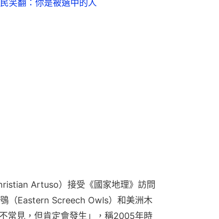
stian Artuso）接受《國家地理》訪問
stern Screech Owls）和美洲木
件「不常見，但肯定會發生」，稱2005年時
寶，過去亦曾有美國紅隼孵化小鴨，及魚
d parasitism）習性，鴨媽媽會在其
親鳥類代為孵化，以提高延續下一代的
，可能只會覺得孩子有點特別，而木鴨
阿圖索承認這宗案例特別，因為木鴨蛋
蛋呈橢圓形兼足足大了兩倍，「希望這