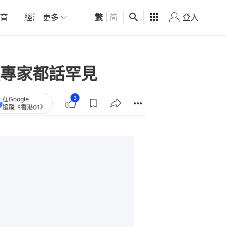
育
經濟
更多
01深圳
繁
觀點
|
简
健康
好食玩飛
登入
女
專家都話罕見
3
在Google
追蹤《香港01》