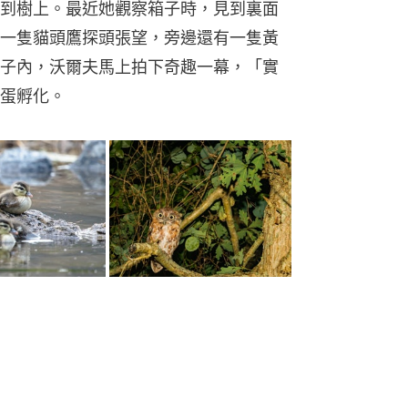
到樹上。最近她觀察箱子時，見到裏面
一隻貓頭鷹探頭張望，旁邊還有一隻黃
子內，沃爾夫馬上拍下奇趣一幕，「實
蛋孵化。
向一名鳥類專家求助，對方認為鴨子處
夫婦遂打算將小鴨交到當地一個野生保
「下手」，二人一靠近箱子，小鴨便不