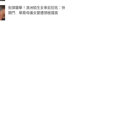
街頭襲擊！澳洲陌生女車前狂吼：快
開門 華裔母護女嬰遭頭槌撞面