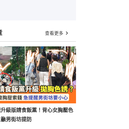
章
查看更多
現升級版請食飯黨！背心女胸壓色
人籲男街坊提防