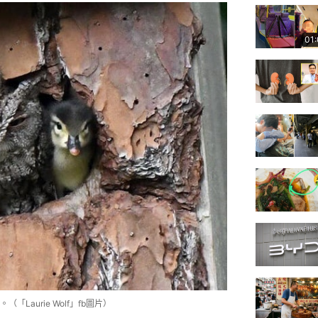
01
aurie Wolf」fb圖片）