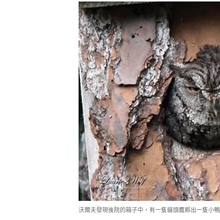
沃爾夫發現後院的箱子中，有一隻貓頭鷹孵出一隻小鴨。（「L