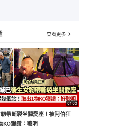
章
查看更多
01:03
女韌帶斷裂坐關愛座！被阿伯狂
物KO獲讚：聰明