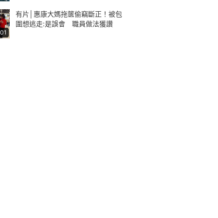
有片│惠康大媽拖篋偷竊斷正！被包
圍想逃走:是誤會 職員做法獲讚
:01