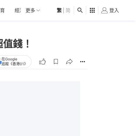
育
經濟
更多
01深圳
繁
觀點
|
简
健康
好食玩飛
登入
女
超值錢！
在Google
追蹤《香港01》