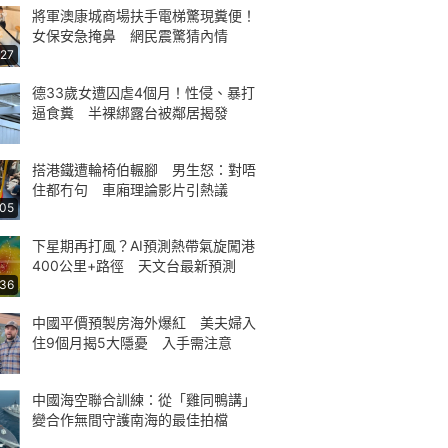
將軍澳康城商場扶手電梯驚現糞便！
女保安急掩鼻 網民震驚猜內情
:27
德33歲女遭囚虐4個月！性侵、暴打
逼食糞 半裸綁露台被鄰居揭發
搭港鐵遭輪椅伯輾腳 男生怒：對唔
住都冇句 車廂理論影片引熱議
:05
下星期再打風？AI預測熱帶氣旋闖港
400公里+路徑 天文台最新預測
:36
中國平價預製房海外爆紅 美夫婦入
住9個月揭5大隱憂 入手需注意
中國海空聯合訓練：從「雞同鴨講」
變合作無間守護南海的最佳拍檔