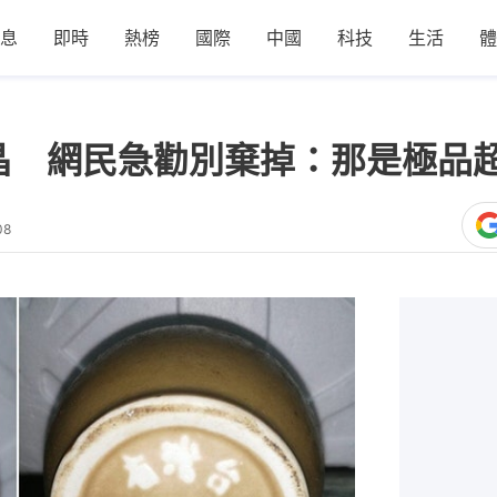
息
即時
熱榜
國際
中國
科技
生活
體
晶 網民急勸別棄掉：那是極品
08