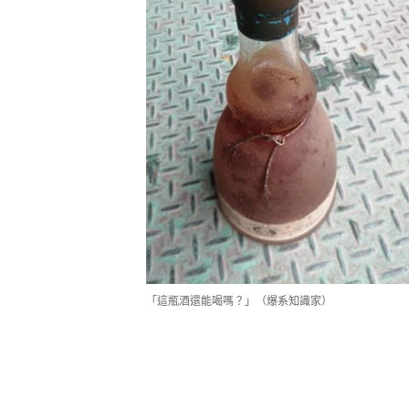
「這瓶酒還能喝嗎？」（爆系知識家）