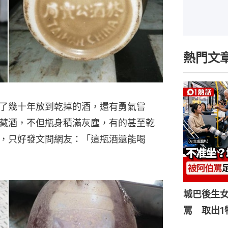
熱門文
了幾十年放到乾掉的酒，還有勇氣嘗
藏酒，不但瓶身積滿灰塵，有的甚至乾
，只好發文問網友：「這瓶酒還能喝
城巴後生
罵 取出1