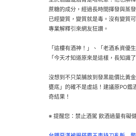
蔗糖的成分，經過長時間揮發與蒸發
已經變質，變質就是毒。沒有變質可
專業解釋引來網友狂讚。
「這樓有酒神！」、「老酒系資優生
「今天才知道原來是這樣，長知識了
沒想到不只菜脯放到發黑能價比黃金
甕底」的確不是虛話！建議原PO鑑
奇結果！
※ 提醒您：禁止酒駕 飲酒過量有礙
台鐵惡漢被揭搭霸王車持刀亂斬 警