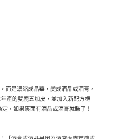
，而是濃縮成晶華，變成酒晶或酒膏，
2年產的雙鹿五加皮，並加入新配方梔
鑑定，如果裏面有酒晶或酒膏就賺了！
：「酒膏或酒晶是因為酒液內麥芽糖或