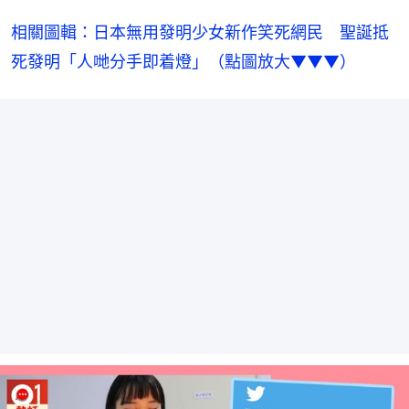
相關圖輯：日本無用發明少女新作笑死網民　聖誕抵
死發明「人哋分手即着燈」（點圖放大▼▼▼）