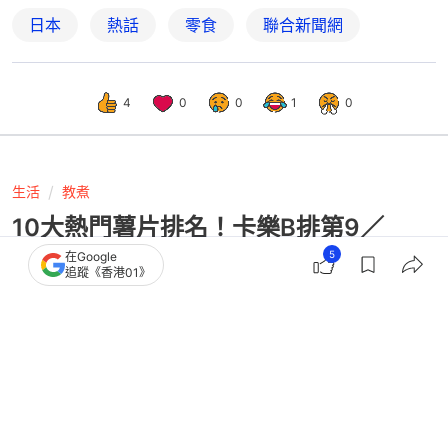
日本
熱話
零食
聯合新聞網
4
0
0
1
0
生活
教煮
10大熱門薯片排名！卡樂B排第9／
Lay's第2／榜首韓星娜璉都愛吃！
5
在Google
追蹤《香港01》