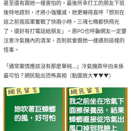
甚至還有跟她一樣害怕的，最後所幸打工的朋友下班
後特地趕到，才將小強殲滅，她更嚇得直呼「想到在
這之前我孤軍奮戰了快兩小時，三魂七魄都快飛光
了，還好有打電話給朋友」。原PO也呼籲網友一定要
注意冷氣機內的清潔，否則就會跟她一樣遇到這樣的
怪事。
「通常案情應該沒有那麼單純…」冷氣機跌曱甴未係
最可怕？網民點出恐怖真相（點圖放大▼▼▼）