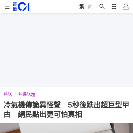
繁
|
简
熱話
熱爆話題
冷氣機傳詭異怪聲 5秒後跌出超巨型曱
甴 網民點出更可怕真相