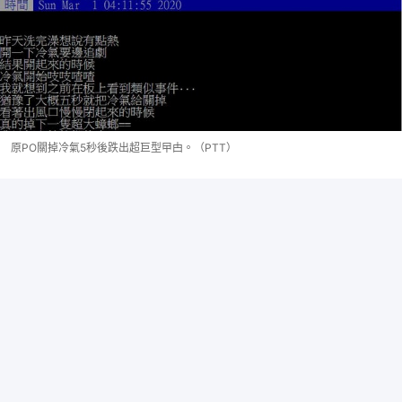
原PO關掉冷氣5秒後跌出超巨型曱甴。（PTT）