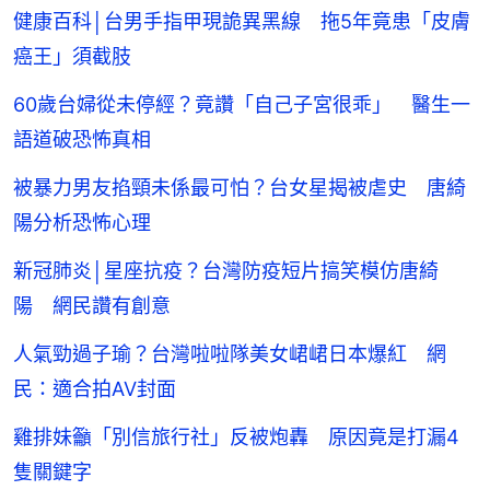
健康百科│台男手指甲現詭異黑線 拖5年竟患「皮膚
癌王」須截肢
60歲台婦從未停經？竟讚「自己子宮很乖」 醫生一
語道破恐怖真相
被暴力男友掐頸未係最可怕？台女星揭被虐史 唐綺
陽分析恐怖心理
新冠肺炎│星座抗疫？台灣防疫短片搞笑模仿唐綺
陽 網民讚有創意
人氣勁過子瑜？台灣啦啦隊美女峮峮日本爆紅 網
民：適合拍AV封面
雞排妹籲「別信旅行社」反被炮轟 原因竟是打漏4
隻關鍵字