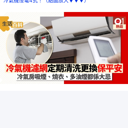
冷氣機慳電4式！（點圖放大▼▼▼）