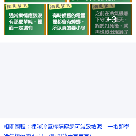
+
3
相關圖輯：揀啱冷氣機隔塵網可減致敏源　一撳即學