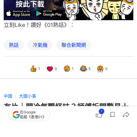
立刻Like！讚好《01熱話》：
熱話
冷氣機
聯合新聞網
1
0
1
5
0
中國
大國小事
有片｜開冷氣飄怪味？師傅拆開驚見十
7
在Google
幾隻蝙蝠 糞便狂掉極嚇人
追蹤《香港01》