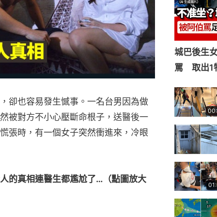
城巴後生
罵 取出1
，卻也容易發生憾事。一名台男因為做
00
然被對方不小心壓斷命根子，送醫後一
慌張時，有一個女子突然衝進來，冷眼
人的真相連醫生都尷尬了…（點圖放大
01