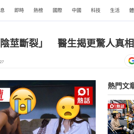
息
即時
熱榜
國際
中國
科技
生活
體
陰莖斷裂」 醫生揭更驚人真相
27
熱門文