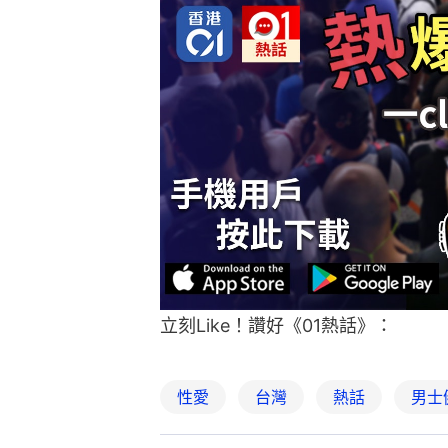
立刻Like！讚好《01熱話》：
性愛
台灣
熱話
男士