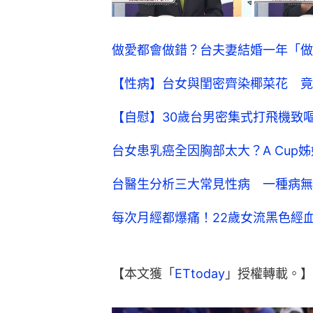
做愛都會做錯？台夫妻結婚一年「做
【性病】台女與閨密齊染椰菜花 竟
【自慰】30歲台男密集式打飛機致
台女患乳癌全因胸部太大？A Cup
台醫生分析三大常見性病 一種病無
每次月經都爆痛！22歲女流黑色經
【本文獲「
ETtoday
」授權轉載。】