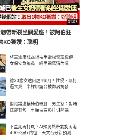
01:03
女韌帶斷裂坐關愛座！被阿伯狂
物KO獲讚：聰明
將軍澳康城商場扶手電梯驚現糞便！
女保安急掩鼻 網民震驚猜內情
:27
德33歲女遭囚虐4個月！性侵、暴打
逼食糞 半裸綁露台被鄰居揭發
搭港鐵遭輪椅伯輾腳 男生怒：對唔
住都冇句 車廂理論影片引熱議
:05
下星期再打風？AI預測熱帶氣旋闖港
400公里+路徑 天文台最新預測