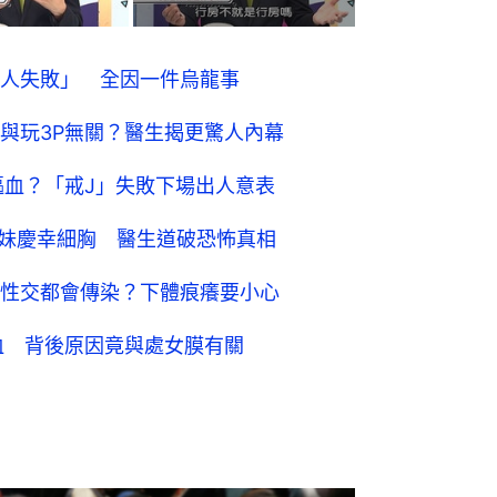
人失敗」 全因一件烏龍事
與玩3P無關？醫生揭更驚人內幕
嘔血？「戒J」失敗下場出人意表
姊妹慶幸細胸 醫生道破恐怖真相
性交都會傳染？下體痕癢要小心
血 背後原因竟與處女膜有關