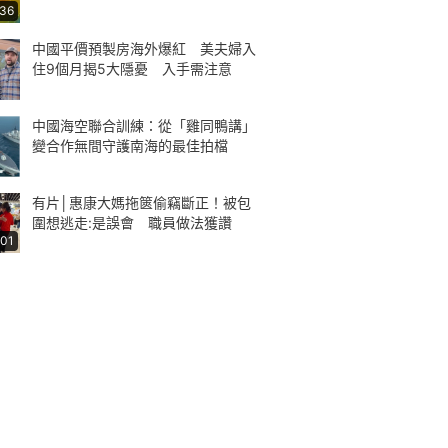
:36
中國平價預製房海外爆紅 美夫婦入
住9個月揭5大隱憂 入手需注意
中國海空聯合訓練：從「雞同鴨講」
變合作無間守護南海的最佳拍檔
有片│惠康大媽拖篋偷竊斷正！被包
圍想逃走:是誤會 職員做法獲讚
:01