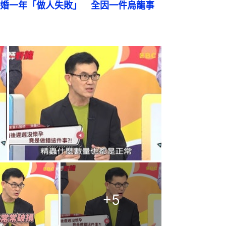
婚一年「做人失敗」　全因一件烏龍事
+
5