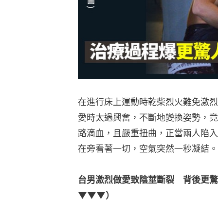
在進行床上運動時乾柴烈火難免激烈
愛時太過興奮，不斷地變換姿勢，竟
路滴血，且嚴重扭曲，正當兩人陷入
在旁看著一切，空氣突然一秒凝結。
台男激烈做愛致陰莖斷裂　背後更驚
▼▼▼）