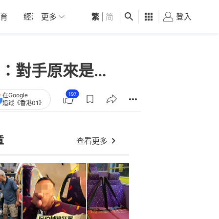
育
經濟
更多
01深圳
繁
觀點
|
简
健康
好食玩飛
登入
女
：對手原來是…
197
在Google
追蹤《香港01》
章
查看更多