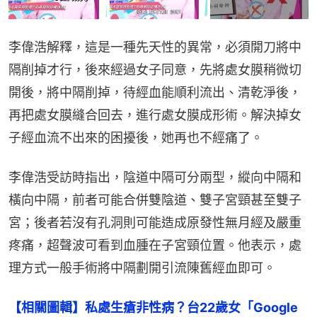
李偉浩解釋，這是一種先天性的異常，必須開刀將中
隔削掉才行，後來經過女子同意，先將處女膜稍微切
開後，將中隔削掉，待經血能順利流出、清乾淨後，
再把處女膜縫合回去，進行處女膜成形術。解決掉女
子經血流不出來的困擾後，她再也不經痛了。
李偉浩受訪時指出，陰道中隔可分兩型，縱向中隔和
橫向中隔，前者可能合併雙陰道、雙子宮頸甚至雙子
宮；後者若沒有孔洞則可能造成原發性無月經及嚴重
疼痛，超聲波可看到血腫在子宮頸位置。他表示，處
理方式一般手術將中隔劃開引流陳舊經血即可。
【相關圖輯】私處生瘡非性病？台22歲女「Google