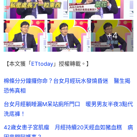
+
4
【本文獲「
ETtoday
」授權轉載。】
棉條分分鐘攞你命？台女月經玩水發燒昏迷 醫生揭
恐怖真相
台女月經躺睡漏M呆站廁所門口 暖男男友半夜3點代
洗底褲！
42歲女患子宮肌瘤 月經持續20天經血如豬血糕 病