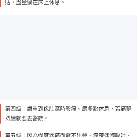
貼，盡量躺在床上休息。
第四級：嚴重到像肚瀉時般痛。應多點休息，若痛楚
持續就要去醫院。
第五級：因為過度疼痛而發不出聲、痛楚伴隨嘔吐、