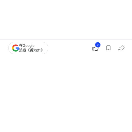
2
在Google
醫師Easy
健康話題
女士保養
追蹤《香港01》
婦女專區
經痛
醫師推介
Easy優惠
療程推介
婦女疾病
女性都市疾病
婦產科
子宮
網購攻略
9
0
3
0
0