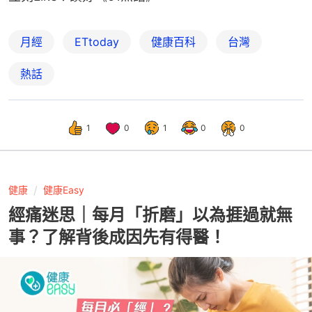
月經
ETtoday
健康百科
台灣
熱話
1
0
1
0
0
健康
健康Easy
經痛迷思｜每月「折磨」以為捱過就無
事？了解背後成因先有得醫！