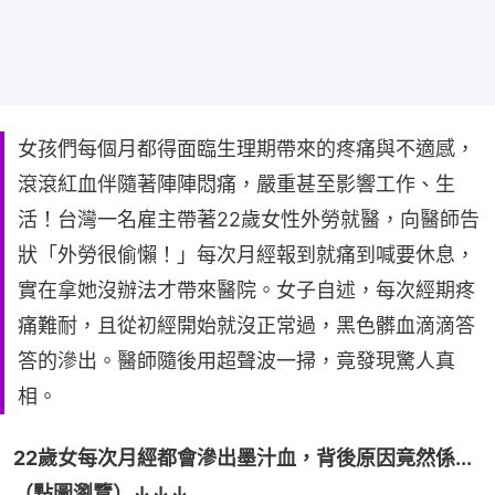
女孩們每個月都得面臨生理期帶來的疼痛與不適感，
滾滾紅血伴隨著陣陣悶痛，嚴重甚至影響工作、生
活！台灣一名雇主帶著22歲女性外勞就醫，向醫師告
狀「外勞很偷懶！」每次月經報到就痛到喊要休息，
實在拿她沒辦法才帶來醫院。女子自述，每次經期疼
痛難耐，且從初經開始就沒正常過，黑色髒血滴滴答
答的滲出。醫師隨後用超聲波一掃，竟發現驚人真
相。
22歲女每次月經都會滲出墨汁血，背後原因竟然係...
（點圖瀏覽）↓↓↓