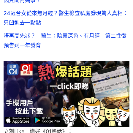
因竟關阿媽事？
24歲台女從來無月經？醫生檢查私處發現驚人真相：
只凹進去一點點
唔再高先兆？ 醫生：陰囊深色、有月經 第二性徵
預告剩一年發育
立刻Like！讚好《01熱話》：