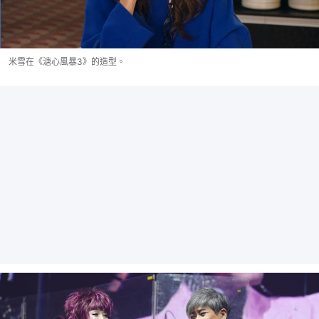
米雪在《溏心風暴3》的造型。