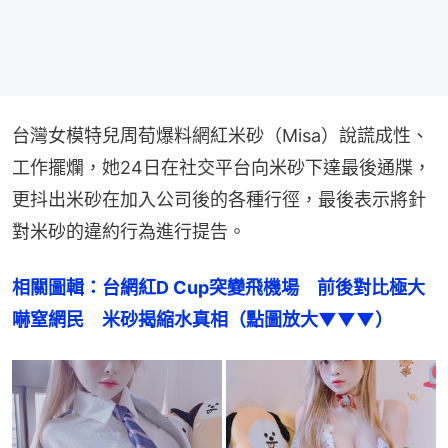
台灣女模特兒周荀爆料網紅米砂（Misa）說謊成性、
工作擺爛，她24日在社交平台向米砂下達最後通牒，
更抖出米砂在加入公司後的各種行徑，最後表示將針
對米砂的違約行為進行提告。
相關圖輯：台網紅D Cup突變飛機場　前後對比極大
嚇窒網民　米砂揭縮水真相（點圖放大▼▼▼）