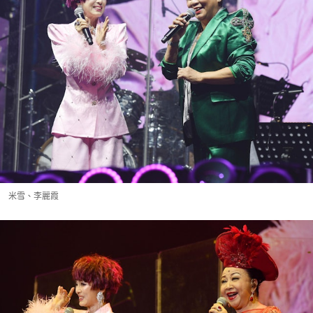
米雪、李麗霞