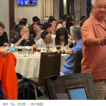
幾乎「貼」住米雪。（影片截圖）