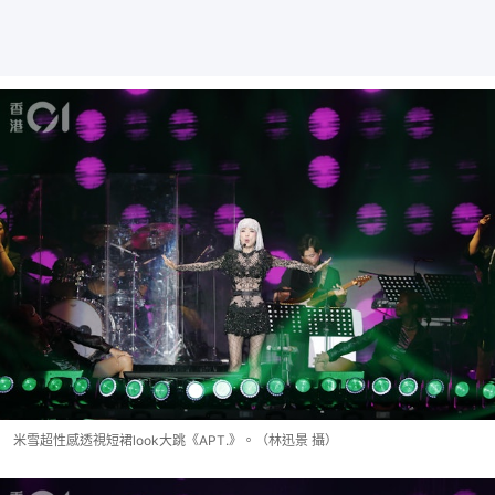
米雪超性感透視短裙look大跳《APT.》。（林迅景 攝）