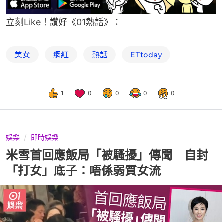
立刻Like！讚好《01熱話》：
美女
網紅
熱話
ETtoday
1
0
0
0
0
娛樂
即時娛樂
米雪首回應飯局「被騷擾」傳聞 自封
「打女」底子：唔係弱質女流