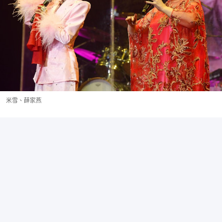
米雪、薛家燕