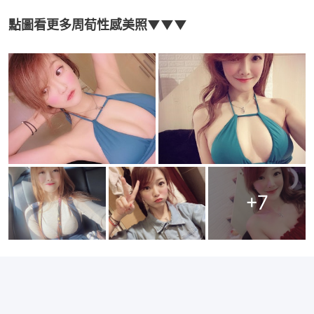
點圖看更多周荀性感美照▼▼▼
+
7