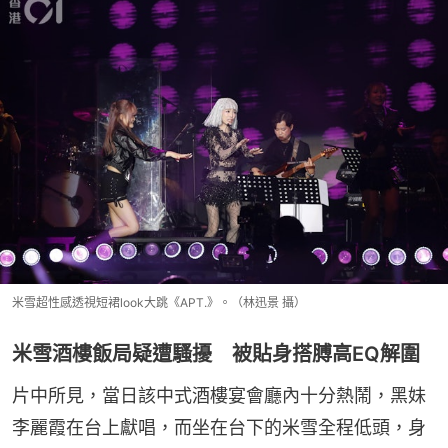
米雪超性感透視短裙look大跳《APT.》。（林迅景 攝）
米雪酒樓飯局疑遭騷擾 被貼身搭膊高EQ解圍
片中所見，當日該中式酒樓宴會廳內十分熱鬧，黑妹
李麗霞在台上獻唱，而坐在台下的米雪全程低頭，身