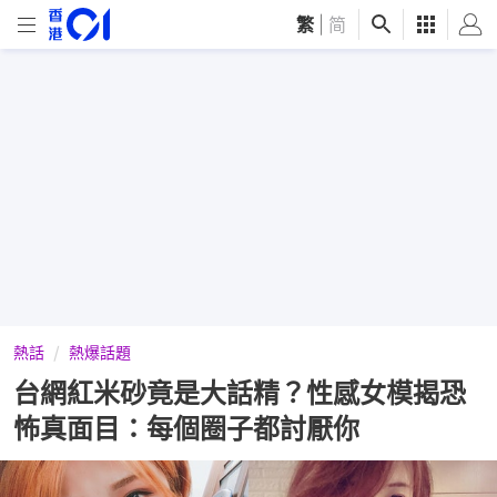
繁
|
简
熱話
熱爆話題
台網紅米砂竟是大話精？性感女模揭恐
怖真面目：每個圈子都討厭你