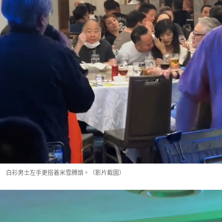
白衫男士左手更搭着米雪膊頭。（影片截圖）