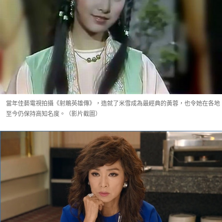
當年佳藝電視拍攝《射鵰英雄傳》，造就了米雪成為最經典的黃蓉，也令她在各地
至今仍保持高知名度。（影片截圖）