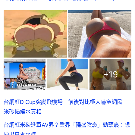
+
19
台網紅D Cup突變飛機場 前後對比極大嚇窒網民
米砂揭縮水真相
台網紅米砂進軍AV界？業界「陽盛陰衰」勁頭痕：想
拍出日本水準