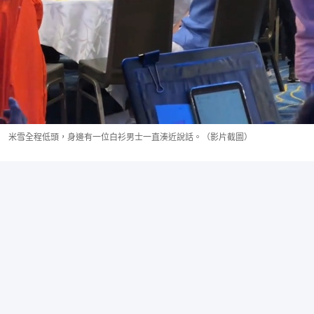
米雪全程低頭，身邊有一位白衫男士一直湊近說話。（影片截圖）