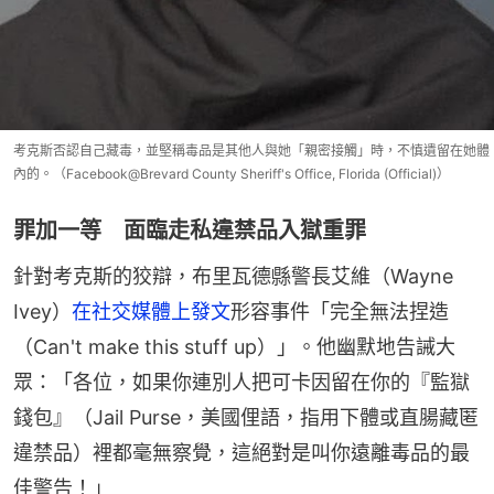
考克斯否認自己藏毒，並堅稱毒品是其他人與她「親密接觸」時，不慎遺留在她體
內的。（Facebook@Brevard County Sheriff's Office, Florida (Official)）
罪加一等 面臨走私違禁品入獄重罪
針對考克斯的狡辯，布里瓦德縣警長艾維（Wayne 
Ivey）
在社交媒體上發文
形容事件「完全無法捏造
（Can't make this stuff up）」。他幽默地告誡大
眾：「各位，如果你連別人把可卡因留在你的『監獄
錢包』（Jail Purse，美國俚語，指用下體或直腸藏匿
違禁品）裡都毫無察覺，這絕對是叫你遠離毒品的最
佳警告！」