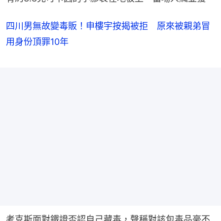
四川男無故變毒販！申樓宇按揭被拒 原來被親弟冒
用身份頂罪10年
考克斯面對鐵證否認自己藏毒，聲稱對該包毒品毫不