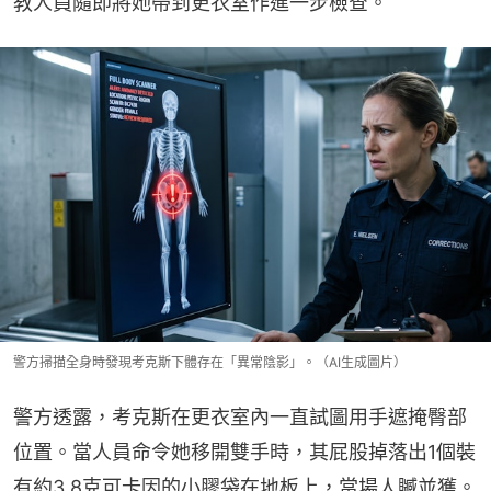
教人員隨即將她帶到更衣室作進一步檢查。
警方掃描全身時發現考克斯下體存在「異常陰影」。（AI生成圖片）
警方透露，考克斯在更衣室內一直試圖用手遮掩臀部
位置。當人員命令她移開雙手時，其屁股掉落出1個裝
有約3.8克可卡因的小膠袋在地板上，當場人贓並獲。