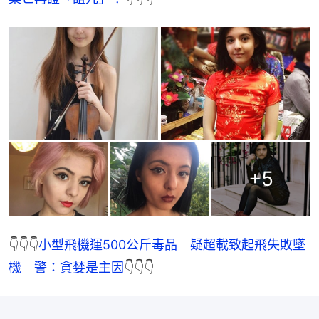
+
5
👇👇👇
小型飛機運500公斤毒品　疑超載致起飛失敗墜
機　警：貪婪是主因
👇👇👇