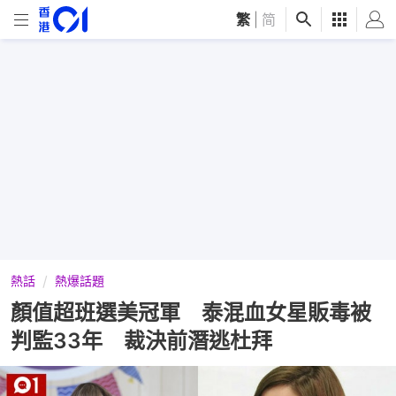
繁
|
简
熱話
熱爆話題
顏值超班選美冠軍 泰混血女星販毒被
判監33年 裁決前潛逃杜拜