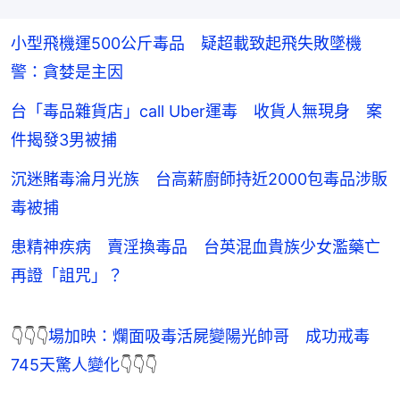
小型飛機運500公斤毒品 疑超載致起飛失敗墜機
警：貪婪是主因
台「毒品雜貨店」call Uber運毒 收貨人無現身 案
件揭發3男被捕
沉迷賭毒淪月光族 台高薪廚師持近2000包毒品涉販
毒被捕
患精神疾病 賣淫換毒品 台英混血貴族少女濫藥亡
再證「詛咒」？
👇👇👇
場加映：爛面吸毒活屍變陽光帥哥　成功戒毒
745天驚人變化
👇👇👇