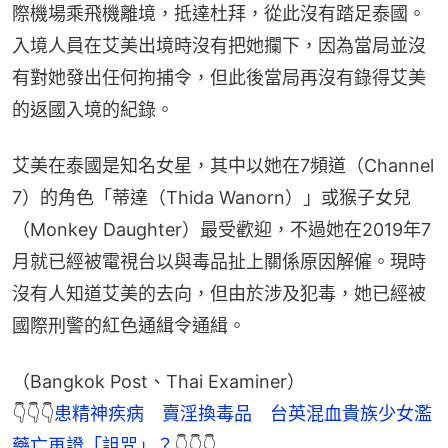
際機場乘飛機離境，抵達杜拜，從此沒有踏足泰國。
入境人員在艾美出境時沒有把她攔下，因為當局並沒
有對她發出任何拘捕令，但此後當局再沒有錄得艾美
的返國入境的紀錄。
艾美在泰國是知名女星，其中以她在7頻道（Channel 
7）的角色「蒂達（Thida Wanorn）」或猴子女兒
（Monkey Daughter）最受歡迎，不過她在2019年7
月就已經被電視台以與毒品扯上關係原因解僱。現時
沒有人知道艾美的去向，但由於涉及犯毒，她已經被
國際刑警的紅色通緝令通緝。
（Bangkok Post、Thai Examiner）
👇👇👇
患精神疾病　賣淫換毒品　台英混血貴族少女濫
藥亡再證「詛咒」？
👇👇👇