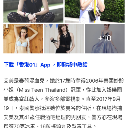
+
10
下載「香港01」App ，即睇城中熱話
艾美是泰荷混血兒，她於17歲時奪得2006年泰國妙齡
小姐（Miss Teen Thailand）冠軍，從此加入娛樂圈
並成為當紅藝人，參演多部電視劇。直至2017年9月
19日，泰國警察抵達她位於曼谷的住所，在現場拘捕
艾美及其41歲任職酒吧經理的男朋友，警方亦在現場
搜獲70克冰毒、16粒搖頭丸及製毒工具。