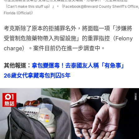
（Can't make this stuff up）」。（Facebook@Brevard County Sheriff's Office,
Florida (Official)）
考克斯除了原本的拒捕罪名外，將面臨一項「涉嫌將
受管制危險藥物帶入拘留設施」的重罪指控（Felony 
charge）。案件目前仍在進一步調查中。
其他報道：
拿包變運毒！去泰國友人稱「有急事」　
26歲女代拿藏毒包判囚5年