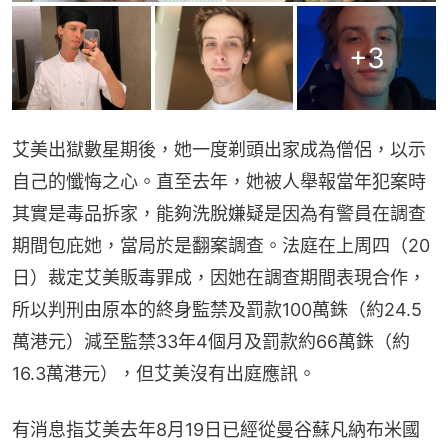
+
3
艾美出獄數星期後，她一度剃頭出家成為僧侶，以示
自己的懺悔之心。直至去年，她被人舉報當年犯案時
其實是毒品拆家，能夠洗脫嫌疑是因為有警員在調查
期間包庇她，當局於是翻案調查。法庭在上周四（20
日）裁定艾美販毒罪成，因她在調查期間表現合作，
所以判刑由原本的終身監禁及罰款100萬銖（約24.5
萬港元）減至監禁33年4個月及罰款約66萬銖（約
16.3萬港元），但艾美沒有出庭應訊。
有消息指艾美去年8月19日已經從曼谷蘇凡納布米國