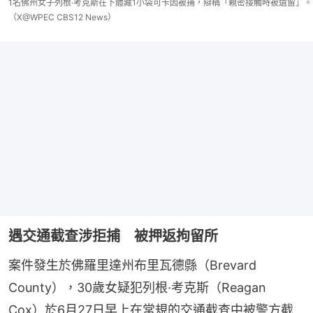
1名佛州女子列根·考克斯在下體藏1小袋可卡因被捕，辯稱「親密接觸時被遺留」。
（X@WPEC CBS12 News）
遇交通截查涉拒捕 被押返拘留所
案件發生於佛羅里達州布里瓦德縣（Brevard 
County），30歲女疑犯列根·考克斯（Reagan 
Cox）於6月27日早上在常規的交通截查中被警方截