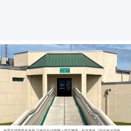
布里瓦德縣警長韋恩·艾維在社交媒體上發文嘲諷，形容事件「完全無法捏造