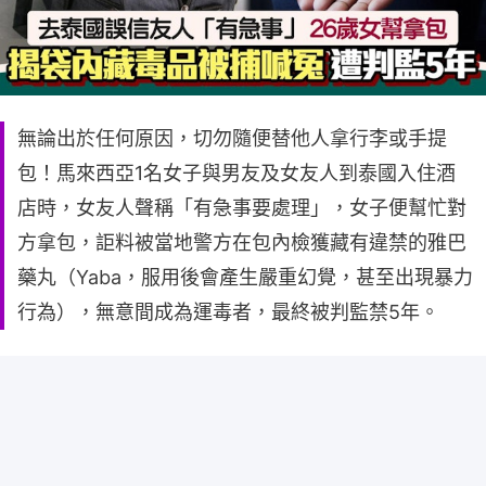
無論出於任何原因，切勿隨便替他人拿行李或手提
包！馬來西亞1名女子與男友及女友人到泰國入住酒
店時，女友人聲稱「有急事要處理」，女子便幫忙對
方拿包，詎料被當地警方在包內檢獲藏有違禁的雅巴
藥丸（Yaba，服用後會產生嚴重幻覺，甚至出現暴力
行為），無意間成為運毒者，最終被判監禁5年。