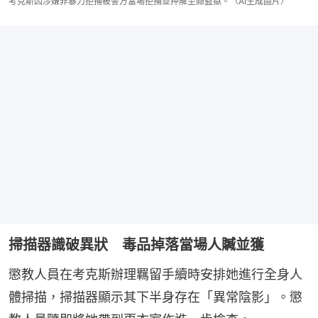
考克斯因涉嫌非暴力拒捕被警方當場拒捕並押解至縣監獄。（AI生成圖片）
掃描器識破異狀 毒品掉落當場人贓並獲
懲教人員在考克斯辦理羈留手續時安排她進行全身人
體掃描，掃描器顯示其下半身存在「異常陰影」。懲