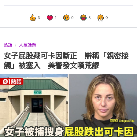
3
1
0
3
0
熱話
人氣話題
女子屁股藏可卡因斷正 辯稱「親密接
觸」被塞入 美警發文嘆荒謬