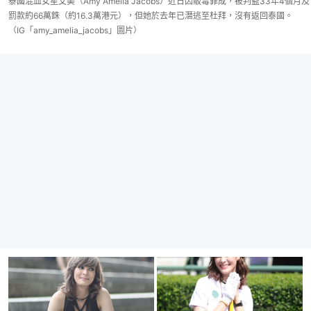
泰國混血女星艾美（Amy Amelia Jacobs）近日因販毒罪成，被判監33年4個月及
罰款約66萬銖（約16.3萬港元），但她於去年已潛逃至杜拜，沒有返回泰國。
（IG「amy_amelia_jacobs」圖片）