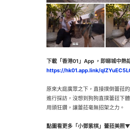
下載「香港01」App ，即睇城中熱
https://hk01.app.link/qIZYuEC5L
原來大庭廣眾之下，直接撲倒蕾菈的
進行採訪，沒想到狗狗直撲蕾菈下體
用頭狂鑽，讓蕾菈毫無招架之力。
點圖看更多「小鄧紫棋」蕾菈美照