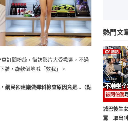
熱門文
擁有77萬訂閱粉絲，街訪影片大受歡迎，不過
下體，癱軟倒地喊「救我」。
，網民卻建議做婦科檢查原因竟是…（點
城巴後生
罵 取出1