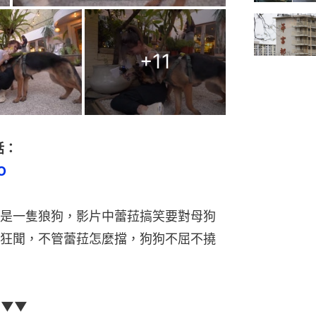
+
11
話：
O
是一隻狼狗，影片中蕾菈搞笑要對母狗
狂聞，不管蕾菈怎麼擋，狗狗不屈不撓
▼▼▼