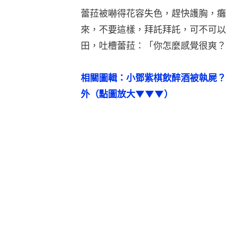
蕾菈被嚇得花容失色，趕快護胸，癱
來，不要這樣，拜託拜託，可不可以
田，吐槽蕾菈：「你怎麼感覺很爽？
相關圖輯：小鄧紫棋飲醉酒被執屍？
外（點圖放大▼▼▼）