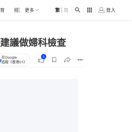
育
經濟
更多
01深圳
繁
觀點
|
简
健康
好食玩飛
登入
女
建議做婦科檢查
5
在Google
追蹤《香港01》