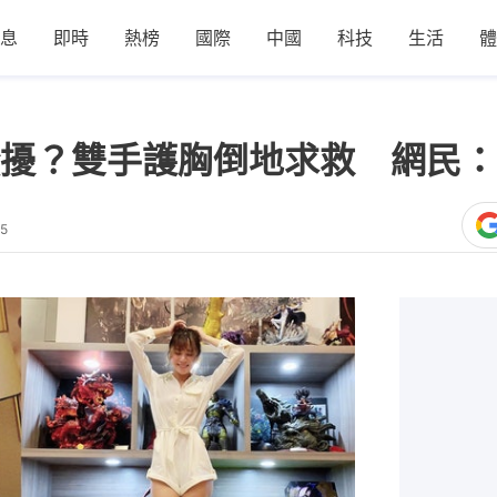
息
即時
熱榜
國際
中國
科技
生活
體
擾？雙手護胸倒地求救 網民：
25