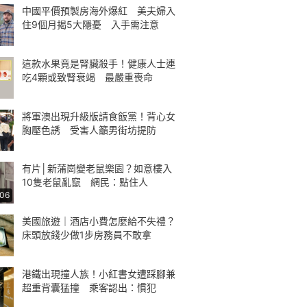
中國平價預製房海外爆紅 美夫婦入
住9個月揭5大隱憂 入手需注意
這款水果竟是腎臟殺手！健康人士連
吃4顆或致腎衰竭 最嚴重喪命
將軍澳出現升級版請食飯黨！背心女
胸壓色誘 受害人籲男街坊提防
有片│新蒲崗變老鼠樂園？如意樓入
10隻老鼠亂竄 網民：點住人
:06
美國旅遊｜酒店小費怎麼給不失禮？
床頭放錢少做1步房務員不敢拿
港鐵出現撞人族！小紅書女遭踩腳兼
超重背囊猛撞 乘客認出：慣犯