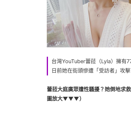
台灣YouTuber蕾菈（Lyla）
日前她在街頭慘遭「受訪者」攻擊
蕾菈大庭廣眾遭性騷擾？她倒地求救
圖放大▼▼▼）