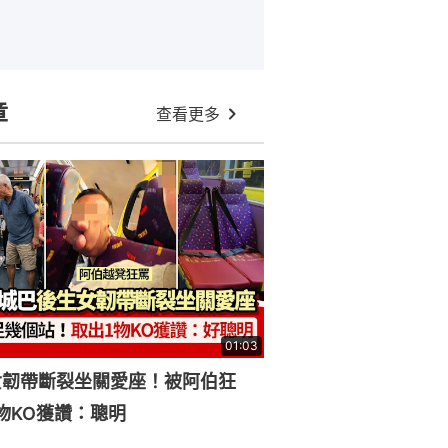
章
查看更多
01:03
女韌帶斷裂坐關愛座！被阿伯狂
物KO獲讚：聰明