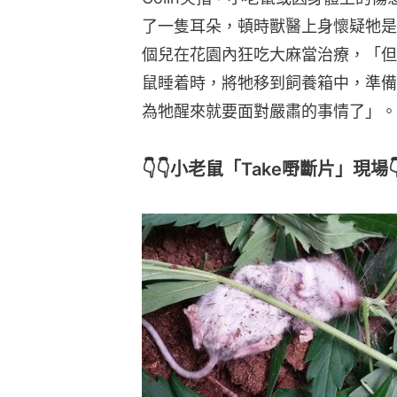
了一隻耳朵，頓時獸醫上身懷疑牠是
個兒在花園內狂吃大麻當治療，「但我
鼠睡着時，將牠移到飼養箱中，準備
為牠醒來就要面對嚴肅的事情了」。
👇👇小老鼠「Take嘢斷片」現場👇