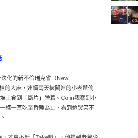
00
話
大麻合法化的新不倫瑞克省（New 
中種植的大麻，連續兩天被闖進的小老鼠偷
上食到「斷片」睡着。Colin觀察到小
一樣一直吃至昏睡為止，看到這哭笑不
。
患，才會不斷「Take嘢」，他提到老鼠少