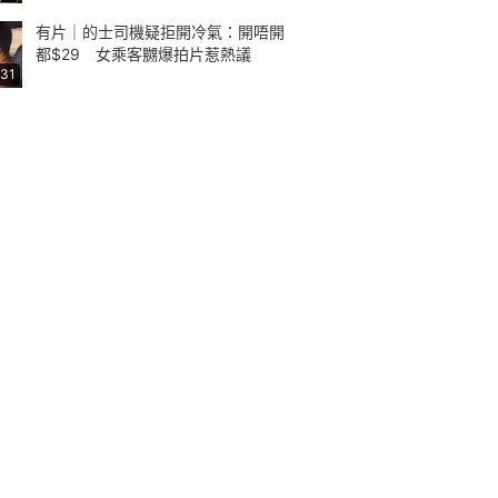
有片｜的士司機疑拒開冷氣：開唔開
都$29 女乘客嬲爆拍片惹熱議
:31