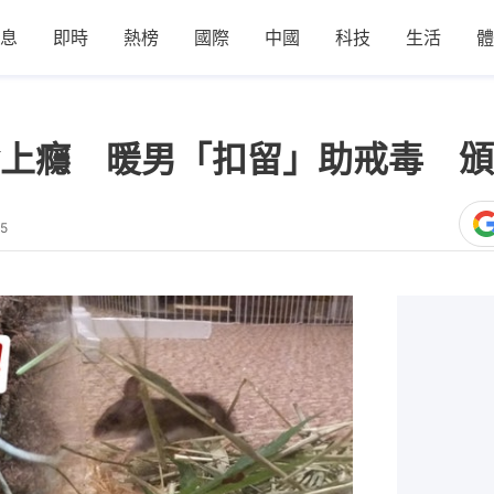
息
即時
熱榜
國際
中國
科技
生活
體
上癮 暖男「扣留」助戒毒 頒
45