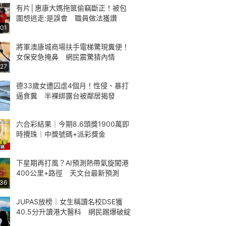
有片│惠康大媽拖篋偷竊斷正！被包
圍想逃走:是誤會 職員做法獲讚
:01
將軍澳康城商場扶手電梯驚現糞便！
女保安急掩鼻 網民震驚猜內情
:27
德33歲女遭囚虐4個月！性侵、暴打
逼食糞 半裸綁露台被鄰居揭發
六合彩結果｜今期8.6頭獎1900萬即
時攪珠｜中獎號碼+派彩獎金
下星期再打風？AI預測熱帶氣旋闖港
400公里+路徑 天文台最新預測
:36
JUPAS放榜｜女生稱讀名校DSE獲
40.5分升讀港大醫科 網民踢爆破綻