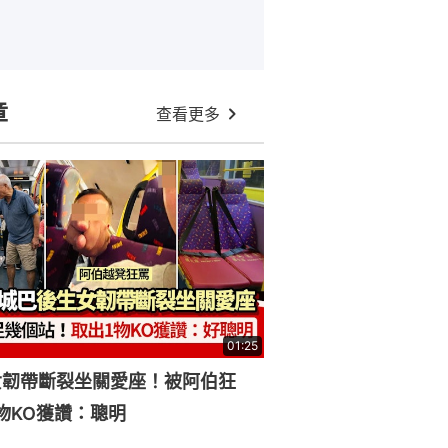
章
查看更多
01:25
女韌帶斷裂坐關愛座！被阿伯狂
物KO獲讚：聰明