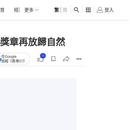
育
經濟
更多
01深圳
繁
觀點
|
简
健康
好食玩飛
登入
女
獎章再放歸自然
11
在Google
追蹤《香港01》