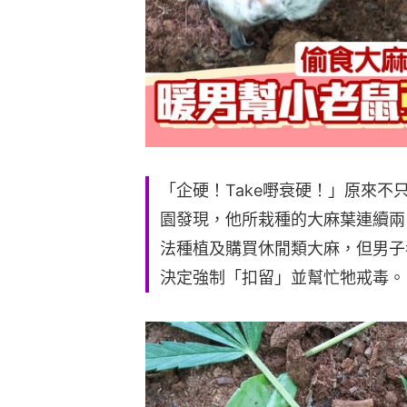
「企硬！Take嘢衰硬！」原來
園發現，他所栽種的大麻葉連續兩
法種植及購買休閒類大麻，但男子
決定強制「扣留」並幫忙牠戒毒。