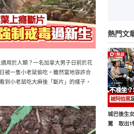
熱門文
不只適用於人類？一名加拿大男子日前於花
日被一隻小老鼠偷吃。雖然當地容許合
看到小老鼠吃大麻後「斷片」的樣子，
城巴後生
罵 取出1