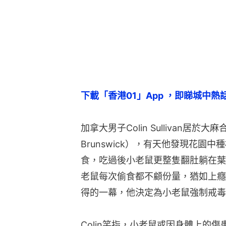
下載「香港01」App ，即睇城中熱
加拿大男子Colin Sullivan居於
Brunswick），有天他發現花園
食，吃過後小老鼠更整隻翻肚躺在葉堆
老鼠每次偷食都不顧份量，猶如上癮
得的一幕，他決定為小老鼠強制戒毒
Colin笑指，小老鼠或因身體上的傷