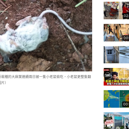
02
00
，他所栽種的大麻葉連續兩日被一隻小老鼠偷吃，小老鼠更整隻翻
」圖片）
00