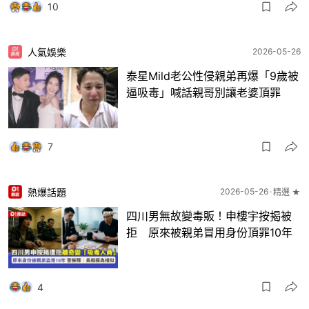
10
人氣娛樂
2026-05-26
泰星Mild老公性侵親弟再爆「9歲被
逼吸毒」喊話親哥別讓老婆頂罪
7
熱爆話題
2026-05-26
精選 ★
四川男無故變毒販！申樓宇按揭被
拒 原來被親弟冒用身份頂罪10年
4