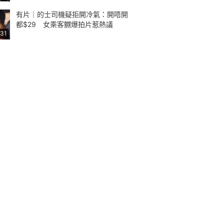
有片｜的士司機疑拒開冷氣：開唔開
都$29 女乘客嬲爆拍片惹熱議
:31