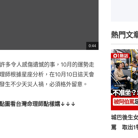
熱門文
0:44
總
共
時
間
生許多令人感傷遺憾的事，10月的運勢走
師根據星座分析，在10月10日這天會
發生不少天災人禍，必須格外留意。
點圖看台灣命理師點樣講↓↓↓
城巴後生
罵 取出1