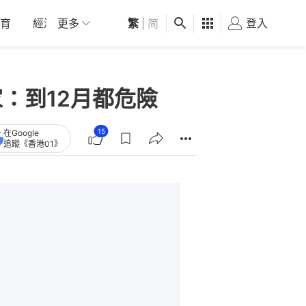
育
經濟
更多
01深圳
繁
觀點
|
简
健康
好食玩飛
登入
女
：到12月都危險
15
在Google
追蹤《香港01》