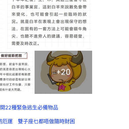
+
20
開22種緊急逃生必備物品
呢啲厄運 雙子座乜都唔做隨時財困