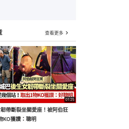
章
查看更多
01:25
女韌帶斷裂坐關愛座！被阿伯狂
物KO獲讚：聰明