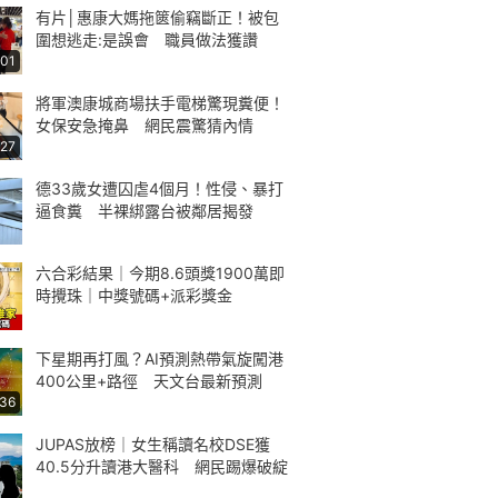
有片│惠康大媽拖篋偷竊斷正！被包
圍想逃走:是誤會 職員做法獲讚
:01
將軍澳康城商場扶手電梯驚現糞便！
女保安急掩鼻 網民震驚猜內情
:27
德33歲女遭囚虐4個月！性侵、暴打
逼食糞 半裸綁露台被鄰居揭發
六合彩結果｜今期8.6頭獎1900萬即
時攪珠｜中獎號碼+派彩獎金
下星期再打風？AI預測熱帶氣旋闖港
400公里+路徑 天文台最新預測
:36
JUPAS放榜｜女生稱讀名校DSE獲
40.5分升讀港大醫科 網民踢爆破綻