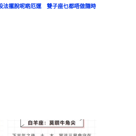
要設法擺脫呢啲厄運　雙子座乜都唔做隨時