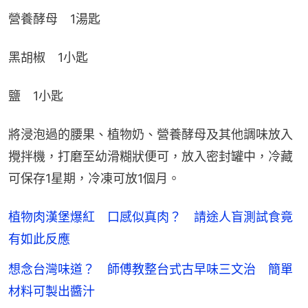
營養酵母　1湯匙
黑胡椒　1小匙
鹽　1小匙
將浸泡過的腰果、植物奶、營養酵母及其他調味放入
攪拌機，打磨至幼滑糊狀便可，放入密封罐中，冷藏
可保存1星期，冷凍可放1個月。
植物肉漢堡爆紅 口感似真肉？ 請途人盲測試食竟
有如此反應
想念台灣味道？ 師傅教整台式古早味三文治 簡單
材料可製出醬汁