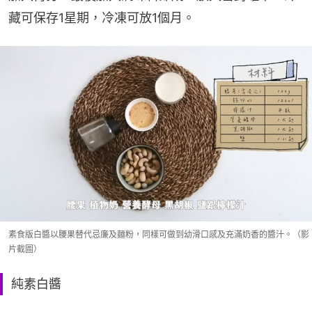
藏可保存1星期，冷凍可放1個月。
素食版白醬以腰果替代忌廉及麵粉，同樣可做到幼滑口感及充滿奶香的醬汁。（影
片截圖）
純素白醬