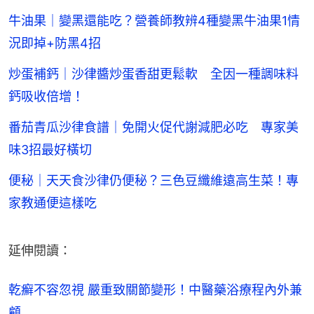
牛油果｜變黑還能吃？營養師教辨4種變黑牛油果1情
況即掉+防黑4招
炒蛋補鈣｜沙律醬炒蛋香甜更鬆軟 全因一種調味料
鈣吸收倍增！
番茄青瓜沙律食譜｜免開火促代謝減肥必吃 專家美
味3招最好橫切
便秘｜天天食沙律仍便秘？三色豆纖維遠高生菜！專
家教通便這樣吃
延伸閱讀：
乾癬不容忽視 嚴重致關節變形！中醫藥浴療程內外兼
顧