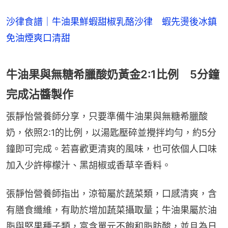
沙律食譜｜牛油果鮮蝦甜椒乳酪沙律 蝦先燙後冰鎮
免油煙爽口清甜
牛油果與無糖希臘酸奶黃金2:1比例 5分鐘
完成沾醬製作
張靜怡營養師分享，只要準備牛油果與無糖希臘酸
奶，依照2:1的比例，以湯匙壓碎並攪拌均勻，約5分
鐘即可完成。若喜歡更清爽的風味，也可依個人口味
加入少許檸檬汁、黑胡椒或香草辛香料。
張靜怡營養師指出，涼筍屬於蔬菜類，口感清爽，含
有膳食纖維，有助於增加蔬菜攝取量；牛油果屬於油
脂與堅果種子類，富含單元不飽和脂肪酸，並且為日