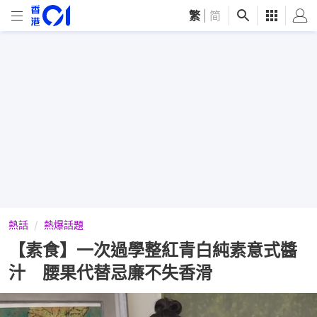
繁
|
简
熱話
熱爆話題
【素食】一次過學整紅青白純素意式醬
汁 腰果代替忌廉不失香滑