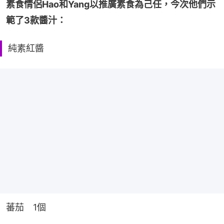
素食情侶Hao和Yang以推廣素食為己任，今次他們示
範了3款醬汁：
純素紅醬
蕃茄　1個