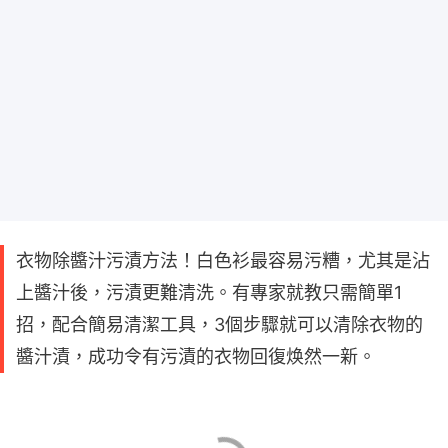
衣物除醬汁污漬方法！白色衫最容易污糟，尤其是沾
上醬汁後，污漬更難清洗。有專家就教只需簡單1
招，配合簡易清潔工具，3個步驟就可以清除衣物的
醬汁漬，成功令有污漬的衣物回復焕然一新。