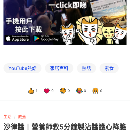
YouTube熱話
家居百科
熱話
素食
1
0
0
0
0
生活
教煮
沙律醬︱營養師教5分鐘製沾醬護心降膽