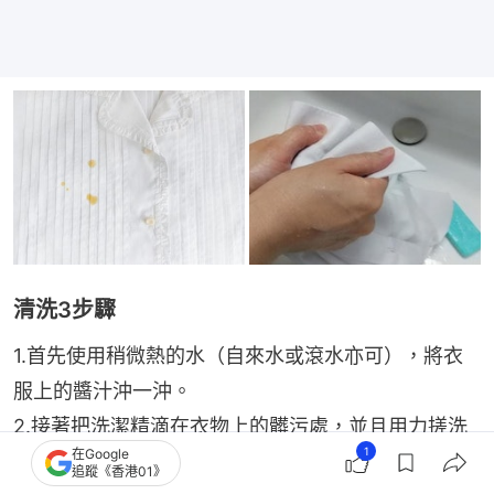
清洗3步驟
1.首先使用稍微熱的水（自來水或滾水亦可），將衣
服上的醬汁沖一沖。
2.接著把洗潔精滴在衣物上的髒污處，並且用力搓洗
1
在Google
一番直至污漬消失，再沖洗乾淨。
追蹤《香港01》