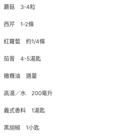
蘑菇　3-4粒
西芹　1-2條
紅蘿蔔　約1/4條
茄膏　4-5湯匙
橄欖油　適量
高湯／水　200毫升
義式香料　1湯匙
黑胡椒　1小匙