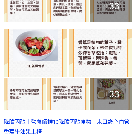
+
33
+
33
降膽固醇｜營養師推10降膽固醇食物 木耳護心血管
香蕉牛油果上榜