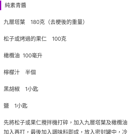
純素青醬
九層塔葉　180克（去梗後的重量）
松子或烤過的果仁　100克
橄欖油  100毫升
檸檬汁　半個
黑胡椒　1小匙
鹽　1小匙
先將松子或果仁攪拌機打碎，加入九層塔葉及橄欖油
加入再打，最後加入調味料即成，放入密封罐中，冷