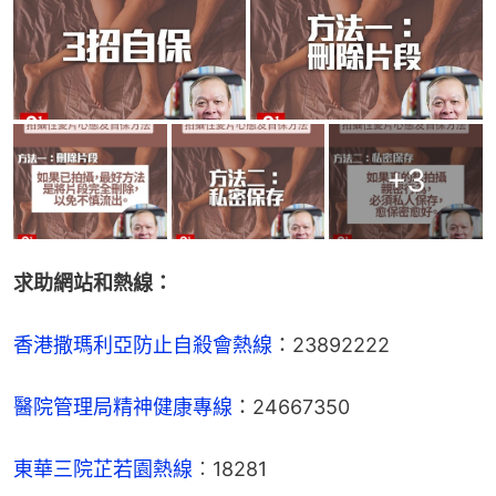
+
3
求助網站和熱線：
香港撒瑪利亞防止自殺會熱線
：23892222
醫院管理局精神健康專線
：24667350
東華三院芷若園熱線
︰18281