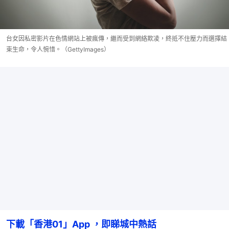
台女因私密影片在色情網站上被瘋傳，繼而受到網絡欺凌，終抵不住壓力而選擇結
束生命，令人惋惜。（GettyImages）
下載「香港01」App ，即睇城中熱話