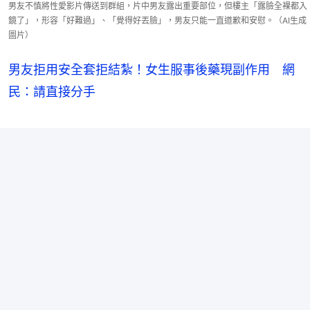
男友不慎將性愛影片傳送到群組，片中男友露出重要部位，但樓主「露臉全裸都入
鏡了」，形容「好難過」、「覺得好丟臉」，男友只能一直道歉和安慰。（AI生成
圖片）
男友拒用安全套拒結紮！女生服事後藥現副作用 網
民：請直接分手