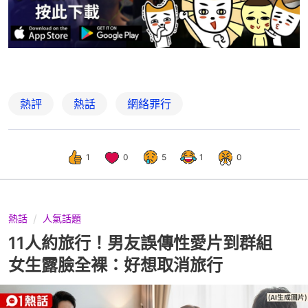
熱評
熱話
網絡罪行
1
0
5
1
0
熱話
人氣話題
11人約旅行！男友誤傳性愛片到群組
女生露臉全裸：好想取消旅行