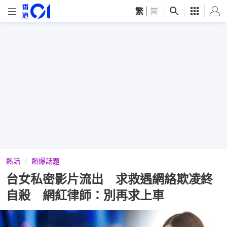
繁
|
简
熱話
熱爆話題
台女私密影片流出 求救遇網絡欺凌終
自殺 網紅律師：別再求上車