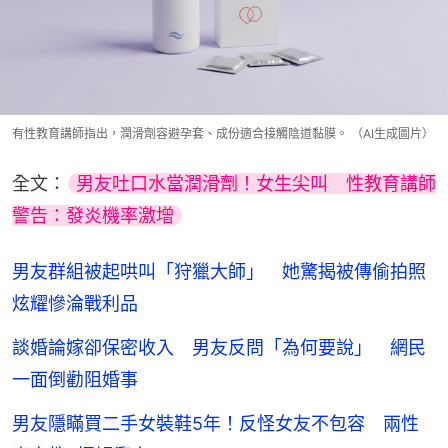
有性教育講師指出，潤滑劑容避孕套、成份適合接觸陰道黏膜。 （AI生成圖片）
全文：
男友吐口水當潤滑劑！女生尖叫　性教育講師
警告：發炎機率激增
男友群組被起哄叫「狩獵大師」 她驚揭被傳偷拍照
炫耀慘淪戰利品
談婚論嫁卻保密收入 男友反問「為何要說」 網民
一面倒勸阻婚事
男友隱瞞買二手女裝鞋5年！反怪女友不包容 兩性