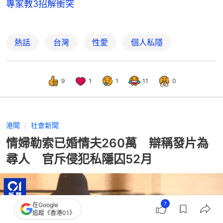
專家教3招解衝突
熱話
台灣
性愛
個人私隱
9
1
1
11
0
港聞
社會新聞
情婦勒索已婚情夫260萬 辯稱發片為
尋人 官斥侵犯私隱囚52月
7
在Google
追蹤《香港01》