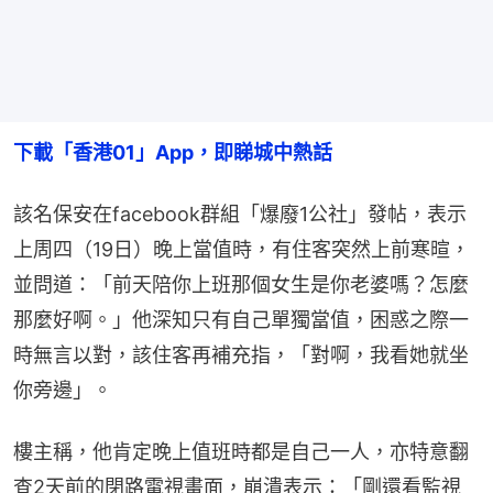
下載「香港01」App，即睇城中熱話
該名保安在facebook群組「爆廢1公社」發帖，表示
上周四（19日）晚上當值時，有住客突然上前寒暄，
並問道：「前天陪你上班那個女生是你老婆嗎？怎麼
那麼好啊。」他深知只有自己單獨當值，困惑之際一
時無言以對，該住客再補充指，「對啊，我看她就坐
你旁邊」。
樓主稱，他肯定晚上值班時都是自己一人，亦特意翻
查2天前的閉路電視畫面，崩潰表示：「剛還看監視