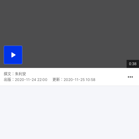
播
放
0:38
總
影
共
片
時
撰文：
朱利安
間
出版：
2020-11-24 22:00
更新：
2020-11-25 10:58