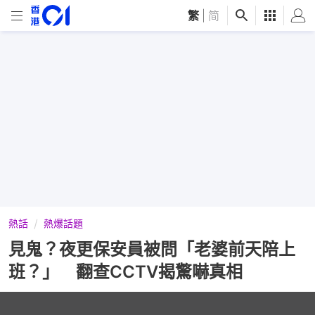
繁
|
简
熱話
熱爆話題
見鬼？夜更保安員被問「老婆前天陪上
班？」 翻查CCTV揭驚嚇真相