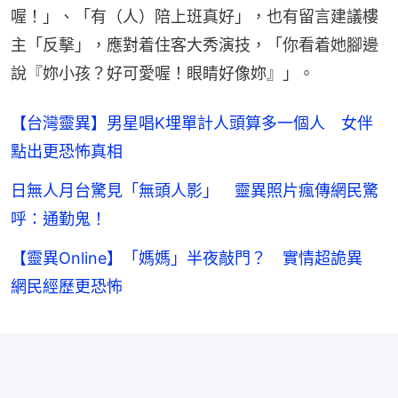
喔！」、「有（人）陪上班真好」，也有留言建議樓
主「反擊」，應對着住客大秀演技，「你看着她腳邊
說『妳小孩？好可愛喔！眼睛好像妳』」。
【台灣靈異】男星唱K埋單計人頭算多一個人 女伴
點出更恐怖真相
日無人月台驚見「無頭人影」 靈異照片瘋傳網民驚
呼：通勤鬼！
【靈異Online】「媽媽」半夜敲門？ 實情超詭異
網民經歷更恐怖