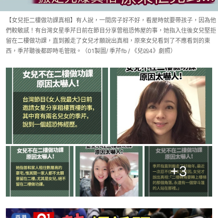
【女兒拒二樓做功課真相】有人說，一間房子好不好，看屋時就要帶孩子，因為他
們較敏感！有台灣女星季芹日前在節目分享曾租恐怖屋的事，她指入住後女兒堅拒
留在二樓做功課，直到搬走了女兒才願說出真相，原來女兒看到了不應看到的東
西，季芹聽後都即時毛管戙。（01製圖/ 季芹fb / 《兒凶4》劇照）
+
3