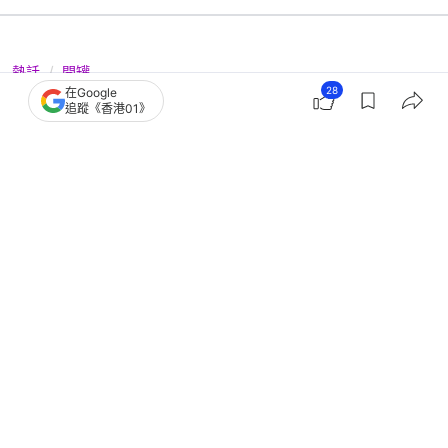
熱話
開罐
28
在Google
屋企樓下做保安是人生贏家？內行人揭
追蹤《香港01》
「潛規則」潑冷水：入職都難
撰文：
奶茶妹
出版：
2026-04-21 08:00
更新：
2026-04-22 17:02