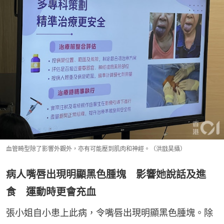
血管畸型除了影響外觀外，亦有可能壓到肌肉和神經。（洪戩昊攝）
病人嘴唇出現明顯黑色腫塊 影響她說話及進
食 運動時更會充血
張小姐自小患上此病，令嘴唇出現明顯黑色腫塊。除