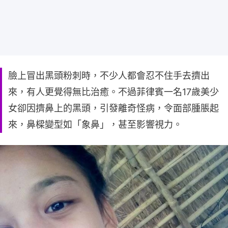
臉上冒出黑頭粉刺時，不少人都會忍不住手去擠出
來，有人更覺得無比治癒。不過菲律賓一名17歲美少
女卻因擠鼻上的黑頭，引發離奇怪病，令面部腫脹起
來，鼻樑變型如「象鼻」，甚至影響視力。