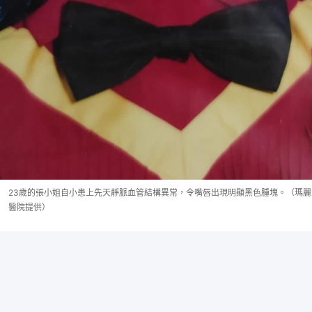
23歲的張小姐自小患上先天靜脈血管結構異常，令嘴唇出現明顯黑色腫塊。（瑪麗
醫院提供）