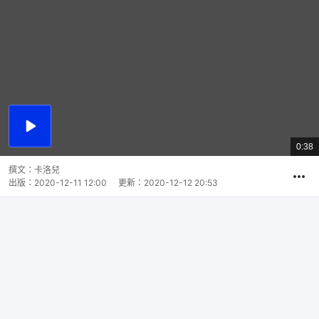
播
放
0:38
總
影
共
片
時
撰文：
卡洛兒
間
出版：
2020-12-11 12:00
更新：
2020-12-12 20:53