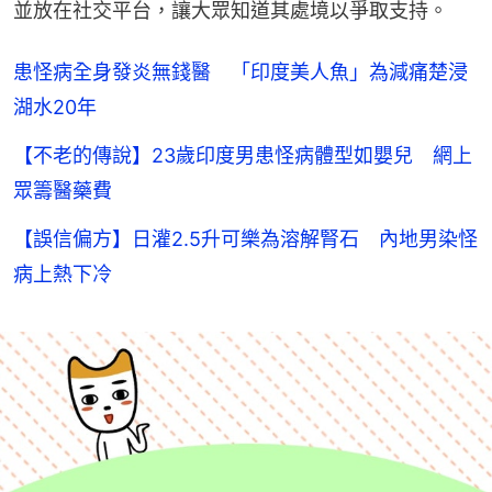
並放在社交平台，讓大眾知道其處境以爭取支持。
患怪病全身發炎無錢醫 「印度美人魚」為減痛楚浸
湖水20年
【不老的傳說】23歲印度男患怪病體型如嬰兒 網上
眾籌醫藥費
【誤信偏方】日灌2.5升可樂為溶解腎石 內地男染怪
病上熱下冷