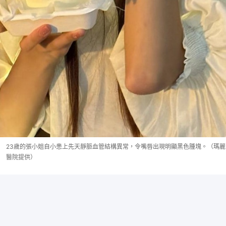
23歲的張小姐自小患上先天靜脈血管結構異常，令嘴唇出現明顯黑色腫塊。（瑪麗
醫院提供）