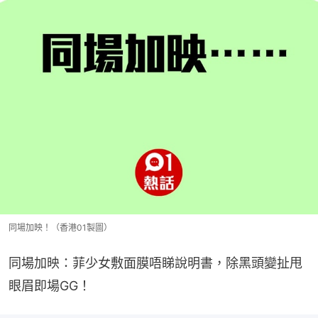
同場加映！（香港01製圖）
同場加映：菲少女敷面膜唔睇說明書，除黑頭變扯甩
眼眉即場GG！