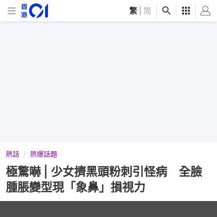
繁
|
简
熱話
熱爆話題
極驚嚇 | 少女擠黑頭粉刺引怪病 全臉
腫脹變型現「象鼻」損視力