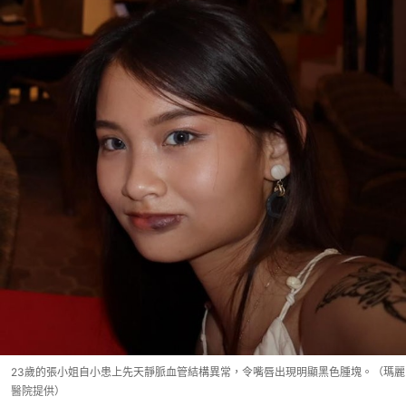
23歲的張小姐自小患上先天靜脈血管結構異常，令嘴唇出現明顯黑色腫塊。（瑪麗
醫院提供）