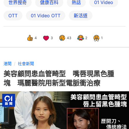
世界搜奇
健康百科
熱話
01 Video
OTT
01‌ ‌Video‌ ‌OTT
新活道
4
3
43
2
1
港聞
社會新聞
美容顧問患血管畸型 嘴唇現黑色腫
塊 瑪麗醫院用新型電脈衝治療