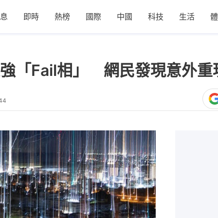
息
即時
熱榜
國際
中國
科技
生活
體
強「Fail相」 網民發現意外
44