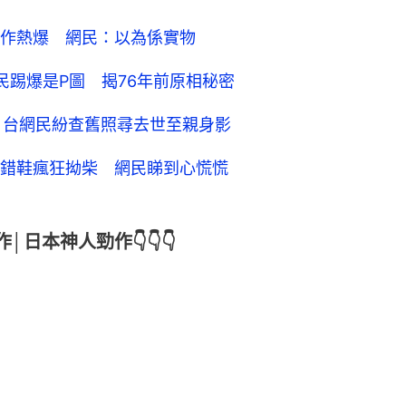
作熱爆 網民：以為係實物
民踢爆是P圖 揭76年前原相秘密
能」 台網民紛查舊照尋去世至親身影
錯鞋瘋狂拗柴 網民睇到心慌慌
│日本神人勁作👇👇👇