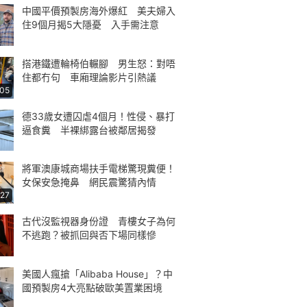
中國平價預製房海外爆紅 美夫婦入
住9個月揭5大隱憂 入手需注意
搭港鐵遭輪椅伯輾腳 男生怒：對唔
住都冇句 車廂理論影片引熱議
:05
德33歲女遭囚虐4個月！性侵、暴打
逼食糞 半裸綁露台被鄰居揭發
將軍澳康城商場扶手電梯驚現糞便！
女保安急掩鼻 網民震驚猜內情
:27
古代沒監視器身份證 青樓女子為何
不逃跑？被抓回與否下場同樣慘
美國人瘋搶「Alibaba House」？中
國預製房4大亮點破歐美置業困境