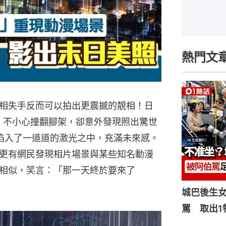
熱門文
相失手反而可以拍出更震撼的靚相！日
，不小心撞翻腳架，卻意外發現照出驚世
似陷入了一道道的激光之中，充滿未來感。
更有網民發現相片場景與某些知名動漫
相似，笑言：「那一天終於要來了
城巴後生
罵 取出1