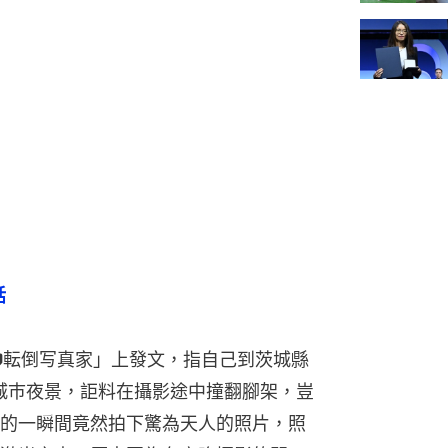
話
ぱ📷転倒写真家」上發文，指自己到茨城縣
城巿夜景，詎料在攝影途中撞翻腳架，豈
的一瞬間竟然拍下驚為天人的照片，照