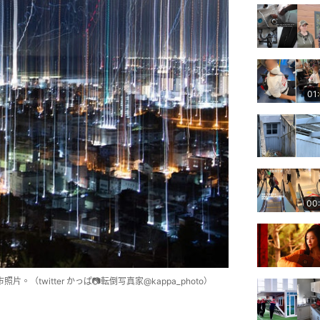
01
00
twitter かっぱ📷転倒写真家@kappa_photo）