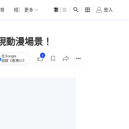
育
經濟
更多
01深圳
繁
觀點
|
简
健康
好食玩飛
登入
女
重現動漫場景！
8
在Google
追蹤《香港01》