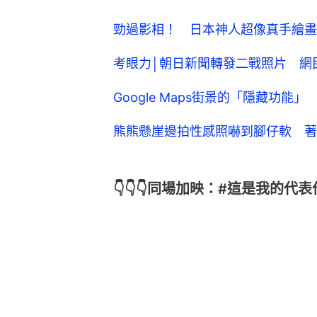
勁過影相！ 日本神人超像真手繪畫
考眼力│朝日新聞轉發二戰照片 網
Google Maps街景的「隱藏功
熊熊懸崖邊拍性感照嚇到腳仔軟 著
👇👇👇同場加映：#這是我的代表作