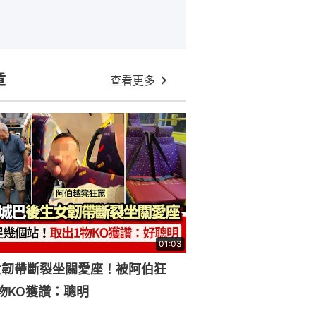
章
查看更多
01:03
女韌帶斷裂坐關愛座！被阿伯狂
物KO獲讚：聰明