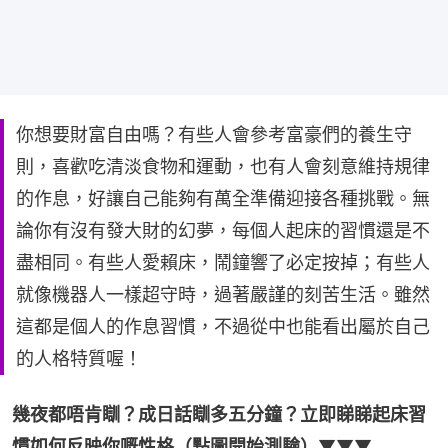
你想要財富自由嗎？有些人會參考富豪們的養生守
則，喜歡吃清淡食物和運動，也有人會刻意維持規律
的作息，好讓自己能夠有萬全準備迎接各種挑戰。無
論你有沒有發大財的幻夢，每個人起床的習慣還是不
盡相同。有些人愛賴床，鬧鐘響了必定按掉；有些人
就像機器人一樣超守時，過著嚴謹的刻苦生活。雖然
這都是個人的作息習慣，不過從中也能看出屬於自己
的人格特質喔！
幾夜都唔肯瞓？成日話瞓多五分鐘？立即睇睇起床習
慣如何反映你嘅性格（點圖開始測驗）
▼▼▼