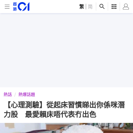
繁
|
简
熱話
熱爆話題
【心理測驗】從起床習慣睇出你係咪潛
力股 最愛賴床唔代表冇出色