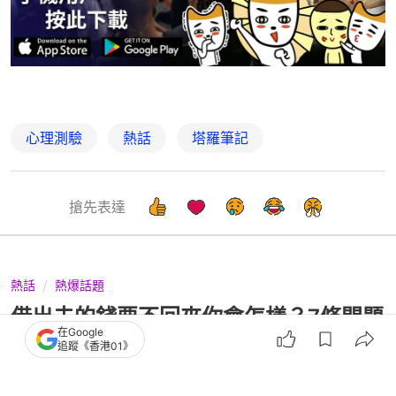
心理測驗
熱話
塔羅筆記
搶先表達
熱話
熱爆話題
借出去的錢要不回來你會怎樣？7條問題
在Google
神準測出你是否適合做老闆
追蹤《香港01》