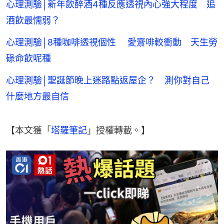
心理測驗│新年飲醉酒4種反應透視內心強大程度 追
酒飲最懦弱？
心理測驗│8種咖啡透視個性 愛齋啡較衝動 天生勞
碌命飲呢種
心理測驗│聖誕節晚上迷路點返屋企？ 測你對自己
什麼地方最自信
【本文獲「
塔羅筆記
」授權轉載。】