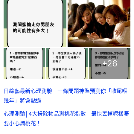
+
26
日綜藝最新心理測驗 一條問題神準預測你「收尾嗰
幾年」將會點過
心理測驗│4大掃除物品測桃花指數 最快丟掉呢樣嘢
要小心爛桃花！