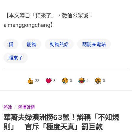
【本文轉自「貓來了」，微信公眾號：
aimenggongchang】
貓
寵物
動物熱話
萌寵充電站
貓來了
22
3
0
4
0
熱話
熱爆話題
華裔夫婦澳洲撈63蟹！辯稱「不知規
則」 官斥「極度天真」罰巨款