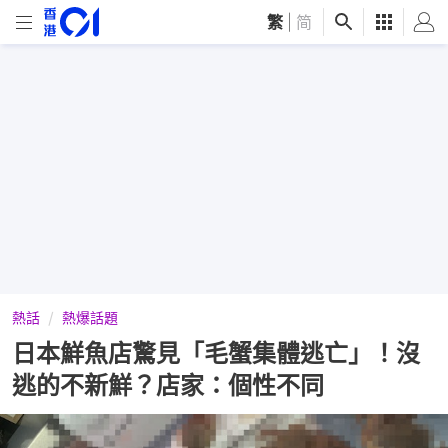
繁
|
简
熱話
熱爆話題
日本鮮魚店驚見「毛蟹集體逃亡」！沒
逃的不新鮮？店家：個性不同