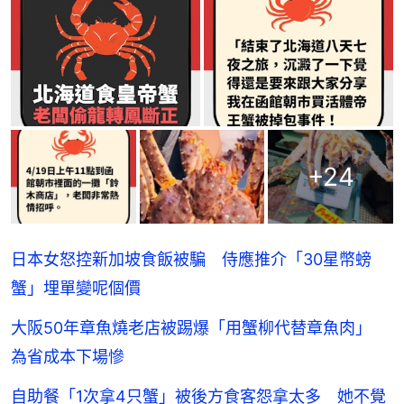
+
24
日本女怒控新加坡食飯被騙 侍應推介「30星幣螃
蟹」埋單變呢個價
大阪50年章魚燒老店被踢爆「用蟹柳代替章魚肉」
為省成本下場慘
自助餐「1次拿4只蟹」被後方食客怨拿太多 她不覺