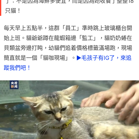
了：不是因為海鮮多便宜，而是因為她收養了整整18
只貓！
每天早上五點半，這群「員工」準時跳上玻璃櫃台開
始上班。貓爺爺蹲在龍蝦箱邊「監工」，貓奶奶蜷在
貝類盆旁邊打盹，幼貓們追着價格標籤滿場跑，現場
簡直就是一個「貓咖現場」。
►毛孩子有IG了，來追
蹤我們吧！