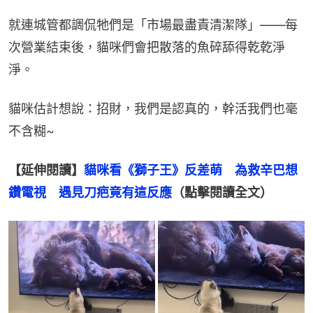
就連城管都調侃牠們是「市場最盡責清潔隊」——每
次營業結束後，貓咪們會把散落的魚碎舔得乾乾淨
淨。
貓咪估計想說：招財，我們是認真的，幹活我們也毫
不含糊~
【延伸閱讀】
貓咪看《獅子王》反差萌　為救辛巴想
鑽電視　遇見刀疤竟有這反應
（點擊閱讀全文）