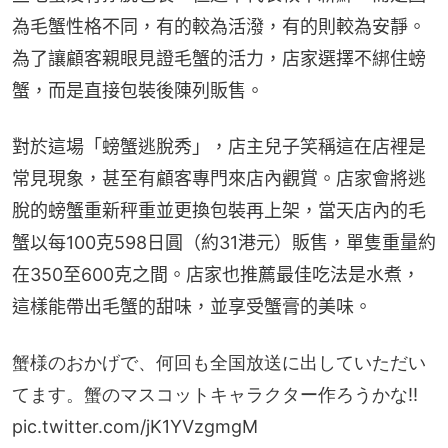
為毛蟹性格不同，有的較為活潑，有的則較為安靜。
為了讓顧客親眼見證毛蟹的活力，店家選擇不綁住螃
蟹，而是直接包裝後陳列販售。
對於這場「螃蟹逃脫秀」，店主兒子笑稱這在店裡是
常見現象，甚至有顧客專門來店內觀賞。店家會將逃
脫的螃蟹重新秤重並更換包裝再上架，當天店內的毛
蟹以每100克598日圓（約31港元）販售，單隻重量約
在350至600克之間。店家也推薦最佳吃法是水煮，
這樣能帶出毛蟹的甜味，並享受蟹膏的美味。
蟹様のおかげで、何回も全国放送に出していただい
てます。蟹のマスコットキャラクター作ろうかな‼️
pic.twitter.com/jK1YVzgmgM