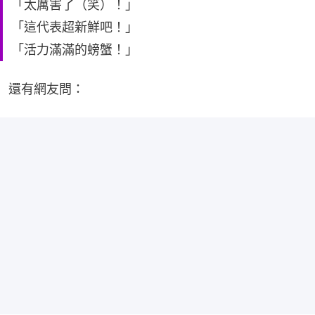
「太厲害了（笑）！」
「這代表超新鮮吧！」
「活力滿滿的螃蟹！」
還有網友問：