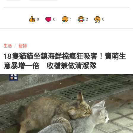
8
0
1
2
0
生活
寵物
18隻貓貓坐鎮海鮮檔瘋狂吸客！賣萌生
意暴增一倍 收檔兼做清潔隊