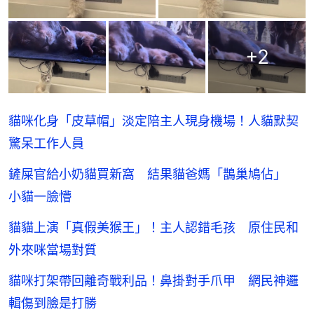
+
2
貓咪化身「皮草帽」淡定陪主人現身機場！人貓默契
驚呆工作人員
鏟屎官給小奶貓買新窩 結果貓爸媽「鵲巢鳩佔」
小貓一臉懵
貓貓上演「真假美猴王」！主人認錯毛孩 原住民和
外來咪當場對質
貓咪打架帶回離奇戰利品！鼻掛對手爪甲 網民神邏
輯傷到臉是打勝