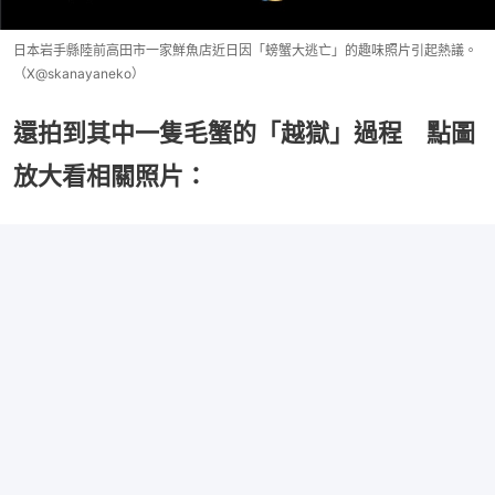
日本岩手縣陸前高田市一家鮮魚店近日因「螃蟹大逃亡」的趣味照片引起熱議。
（X@skanayaneko）
還拍到其中一隻毛蟹的「越獄」過程 點圖
放大看相關照片：