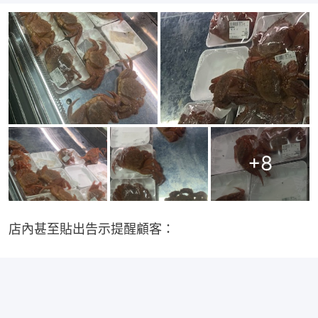
+
8
店內甚至貼出告示提醒顧客：