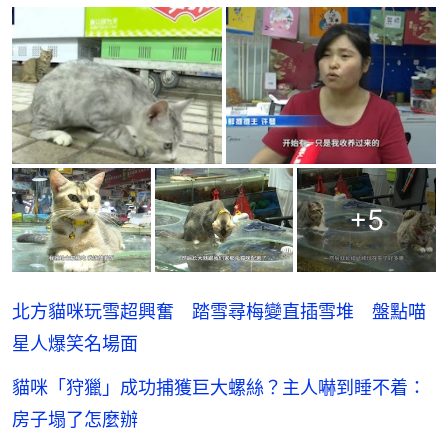
+
5
北方貓咪玩雪超興奮 踏雪尋梅變直插雪堆 盤點喵
星人爆笑名場面
貓咪「狩獵」成功捕獲巨大螺絲？主人嚇到睡不着：
房子塌了怎麼辦