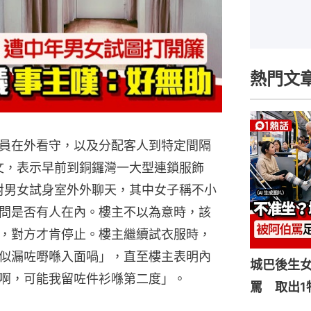
熱門文
員在外看守，以及分配客人到特定間隔
文，表示早前到銅鑼灣一大型連鎖服飾
對男女試身室外外聊天，其中女子稱不小
問是否有人在內。樓主不以為意時，該
，對方才肯停止。樓主繼續試衣服時，
似漏咗嘢喺入面喎」，直至樓主表明內
城巴後生
啊，可能我留咗件衫喺第二度」。
罵 取出1