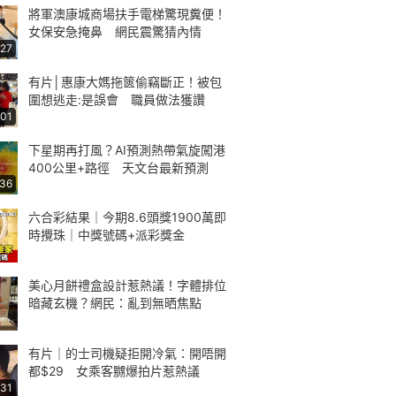
將軍澳康城商場扶手電梯驚現糞便！
女保安急掩鼻 網民震驚猜內情
:27
有片│惠康大媽拖篋偷竊斷正！被包
圍想逃走:是誤會 職員做法獲讚
:01
下星期再打風？AI預測熱帶氣旋闖港
400公里+路徑 天文台最新預測
:36
六合彩結果｜今期8.6頭獎1900萬即
時攪珠｜中獎號碼+派彩獎金
美心月餅禮盒設計惹熱議！字體排位
暗藏玄機？網民：亂到無晒焦點
有片｜的士司機疑拒開冷氣：開唔開
都$29 女乘客嬲爆拍片惹熱議
:31