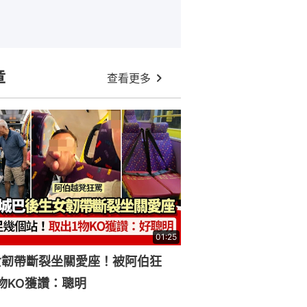
章
查看更多
01:25
女韌帶斷裂坐關愛座！被阿伯狂
物KO獲讚：聰明