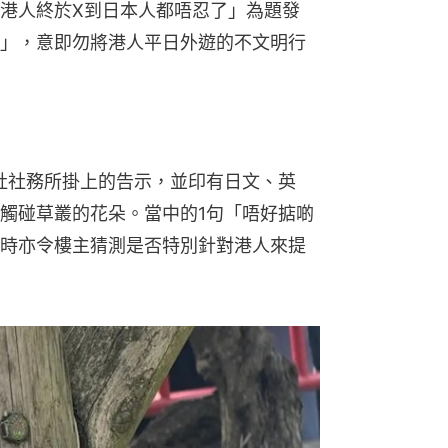
港人終於X到日本人都唔忍了」為題發
」，意即勿將港人平日外遊的不文明行
社社務所掛上的告示，並印有日文、英
觸碰草叢的花朵。當中的1句「唔好掂啲
時亦令樓主猜測是否特別針對港人來提