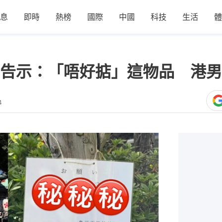
息
即時
熱榜
國際
中國
科技
生活
體
告示：「唔好掂」這物品 港男
4