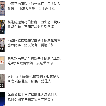
中國平價預製房海外爆紅 美夫婦入
住9個月揭5大隱憂 入手需注意
搭港鐵遭輪椅伯輾腳 男生怒：對唔
住都冇句 車廂理論影片引熱議
:32
港鐵阿叔挨柱聽歌跳舞！揈頭扭蘿彎
膝超陶醉 網民笑言：變鋼管舞
:14
這款水果竟是腎臟殺手！健康人士連
吃4顆或致腎衰竭 最嚴重喪命
有片│新蒲崗變老鼠樂園？如意樓入
10隻老鼠亂竄 網民：點住人
:06
菲爾茲獎｜王虹稱讀北大時感沮喪
為何亞洲學生總要留學才開竅？