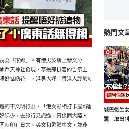
熱門文
視為「家鄉」。有港男於網上發文分
龜戶天神社發現，草叢旁掛着的告示上
唔好掂啲花」，港男大呼「香港人終於X
遊的不文明行為，「港女影相打卡最X鍾
城巴後生
好睇少，去旅行見識過，真係同大陸人
罵 取出1
同時印有日文、英文和繁體中文，並非