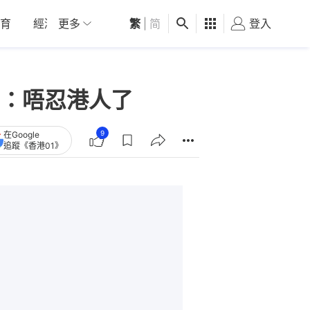
育
經濟
更多
01深圳
繁
觀點
|
简
健康
好食玩飛
登入
女
：唔忍港人了
9
在Google
追蹤《香港01》