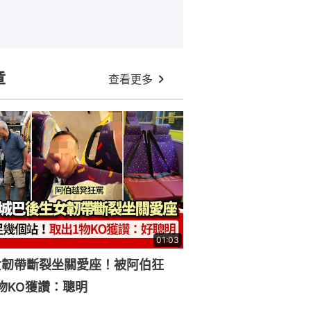
章
查看更多
01:03
女韌帶斷裂坐關愛座！被阿伯狂
物KO獲讚：聰明