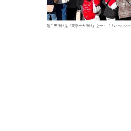
龜戶天神社是「東京十大神社」之一。（「kameidotenjins