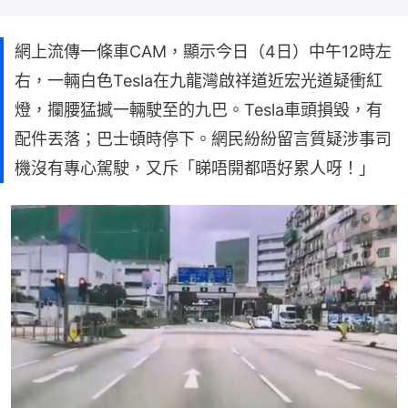
網上流傳一條車CAM，顯示今日（4日）中午12時左
右，一輛白色Tesla在九龍灣啟祥道近宏光道疑衝紅
燈，攔腰猛撼一輛駛至的九巴。Tesla車頭損毀，有
配件丟落；巴士頓時停下。網民紛紛留言質疑涉事司
機沒有專心駕駛，又斥「睇唔開都唔好累人呀！」