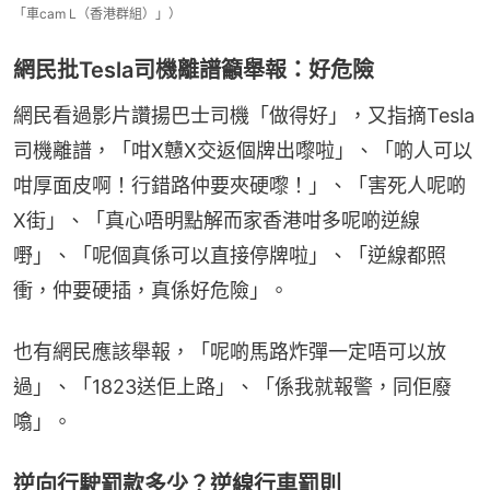
「車cam L（香港群組）」）
網民批Tesla司機離譜籲舉報：好危險
網民看過影片讚揚巴士司機「做得好」，又指摘Tesla
司機離譜，「咁X戇X交返個牌出嚟啦」、「啲人可以
咁厚面皮啊！行錯路仲要夾硬嚟！」、「害死人呢啲
X街」、「真心唔明點解而家香港咁多呢啲逆線
嘢」、「呢個真係可以直接停牌啦」、「逆線都照
衝，仲要硬插，真係好危險」。
也有網民應該舉報，「呢啲馬路炸彈一定唔可以放
過」、「1823送佢上路」、「係我就報警，同佢廢
噏」。
逆向行駛罰款多少？逆線行車罰則