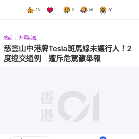
23
1
2
26
20
熱話
熱爆話題
慈雲山中港牌Tesla斑馬線未讓行人！2
度違交通例 遭斥危駕籲舉報