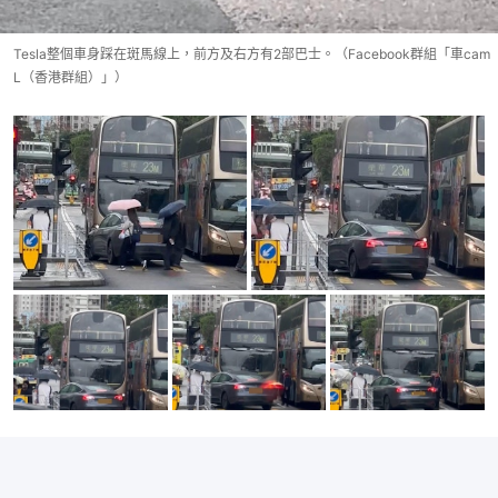
Tesla整個車身踩在斑馬線上，前方及右方有2部巴士。（Facebook群組「車cam
L（香港群組）」）