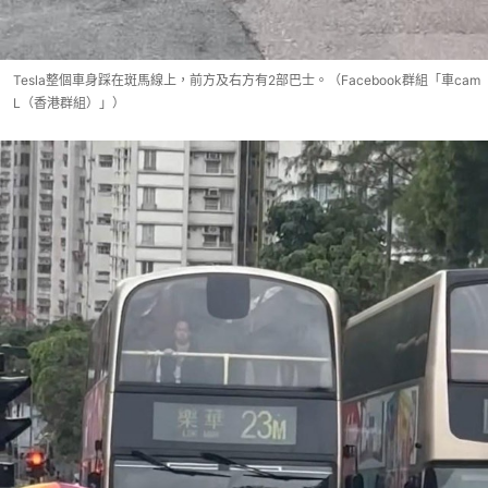
Tesla整個車身踩在斑馬線上，前方及右方有2部巴士。（Facebook群組「車cam
L（香港群組）」）