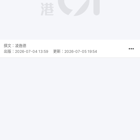
播
放
0:00
總
影
共
片
時
撰文：
凌逸德
間
出版：
2026-07-04 13:59
更新：
2026-07-05 19:54