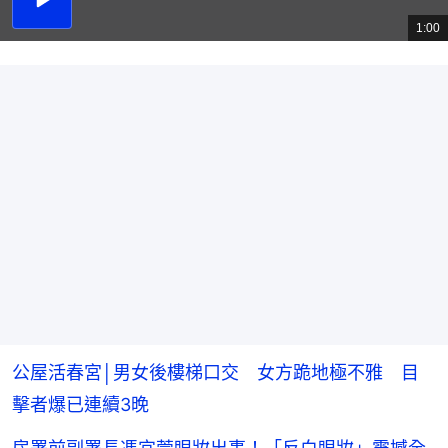
播
放
1:00
總
影
共
片
時
間
公屋活春宮│男女後樓梯口交 女方跪地極不雅 目
擊者爆已連續3晚