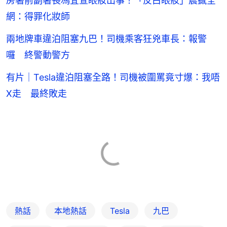
房署前副署長馮宜萱眼妝出事！「反白眼妝」震撼全
網：得罪化妝師
兩地牌車違泊阻塞九巴！司機乘客狂兇車長：報警
囉 終警動警方
有片｜Tesla違泊阻塞全路！司機被圍罵竟寸爆：我唔
X走 最終敗走
熱話
本地熱話
Tesla
九巴