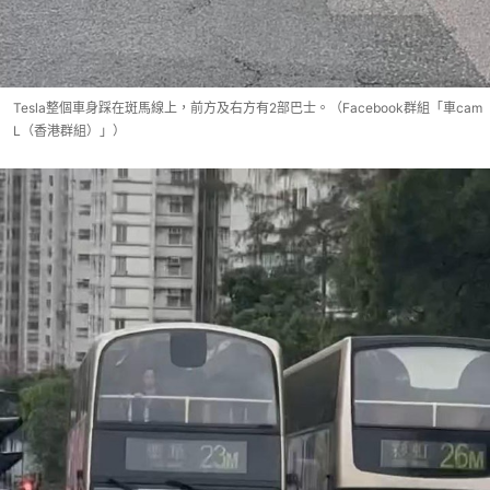
Tesla整個車身踩在斑馬線上，前方及右方有2部巴士。（Facebook群組「車cam
L（香港群組）」）