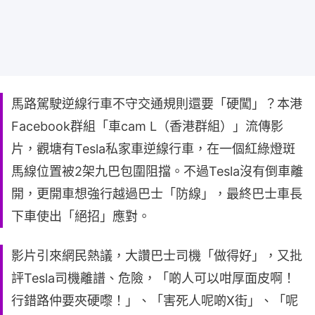
馬路駕駛逆線行車不守交通規則還要「硬闖」？本港
Facebook群組「車cam L（香港群組）」流傳影
片，觀塘有Tesla私家車逆線行車，在一個紅綠燈斑
馬線位置被2架九巴包圍阻擋。不過Tesla沒有倒車離
開，更開車想強行越過巴士「防線」，最終巴士車長
下車使出「絕招」應對。
影片引來網民熱議，大讚巴士司機「做得好」，又批
評Tesla司機離譜、危險，「啲人可以咁厚面皮啊！
行錯路仲要夾硬嚟！」、「害死人呢啲X街」、「呢