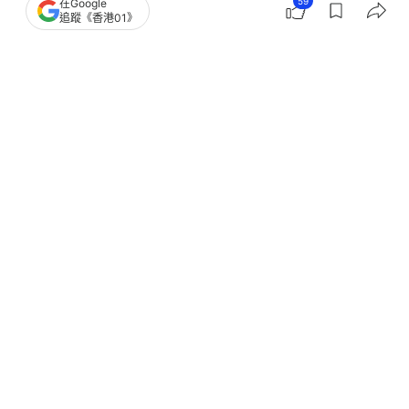
59
在Google
追蹤《香港01》
撰文：
卡洛兒
出版：
2026-06-21 16:45
更新：
2026-06-21 16:57
駕駛者理應時刻遵守交通規例，以免發生意外！有網
民在駕駛群組分享「車Cam片（行車紀錄）」，拍到