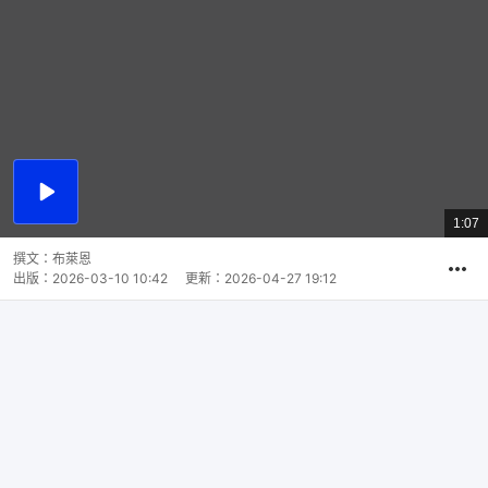
播
放
1:07
總
影
共
片
時
撰文：
布萊恩
間
出版：
2026-03-10 10:42
更新：
2026-04-27 19:12