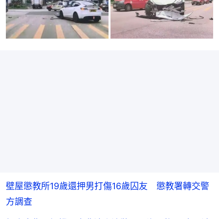
壁屋懲教所19歲還押男打傷16歲囚友 懲教署轉交警
方調查