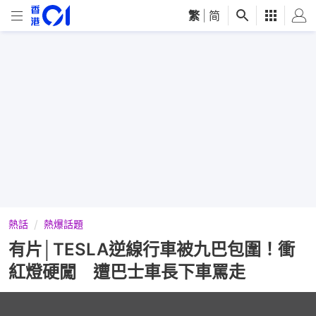
繁
|
简
熱話
熱爆話題
有片│TESLA逆線行車被九巴包圍！衝
紅燈硬闖 遭巴士車長下車罵走