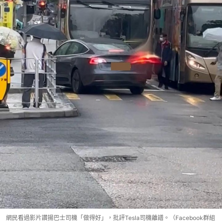
網民看過影片讚揚巴士司機「做得好」，批評Tesla司機離譜。（Facebook群組