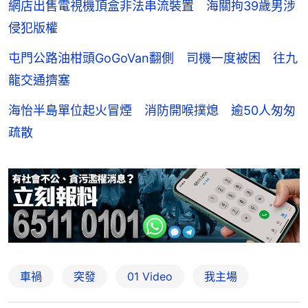
網店出售電視機頂盒非法串流裝置 海關拘39歲男涉
侵犯版權
屯門公路油柑頭GoGoVan翻側 司機一度被困 往九
龍交通擠塞
海怡半島單位起火冒煙 消防開喉撲熄 逾50人匆匆
疏散
車禍
突發
01 Video
我主場