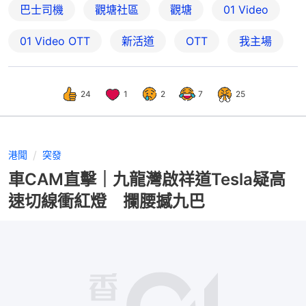
巴士司機
觀塘社區
觀塘
01 Video
01‌ ‌Video‌ ‌OTT
新活道
OTT
我主場
24
1
2
7
25
港聞
突發
車CAM直擊｜九龍灣啟祥道Tesla疑高
速切線衝紅燈 攔腰撼九巴