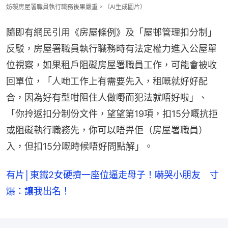
妨礙房屋署職員執行職務後果嚴重。（AI生成圖片）
隨即有網民引用《房屋條例》及「屋邨管理扣分制」
反駁，房屋署職員執行職務時有法定權力進入公屋單
位視察，如果租戶阻礙房屋署職員工作，可能會被收
回單位，「人哋工作上有需要先入，租嘅就好好配
合，因為好有型咁阻住人做嘢而犯法就唔好啦」、
「你拎返扣分制份文件，望望第19項，扣15分嘅抗拒
或阻礙執行職務先，你可以唔畀佢（房屋署職員）
入，但扣15分嘅時候唔好問點解」。
有片│東鐵2女硬擠一座位逼走母子！嚇哭小朋友 寸
爆：讓我出名！