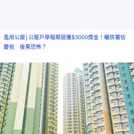
濫用公屋│公屋戶舉報鄰居獲$3000獎金！曬房署信
慶祝 後果恐怖？