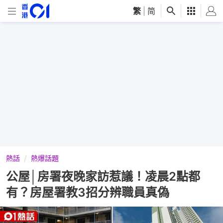
繁
|
简
熱話
熱爆話題
公屋│房署夜晚家訪惹議！凌晨2點都
有？房屋署教3招分辨職員真偽