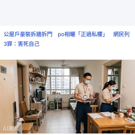
公屋戶豪裝拆牆拆門 po相曬「正過私樓」 網民列
3罪：害死自己