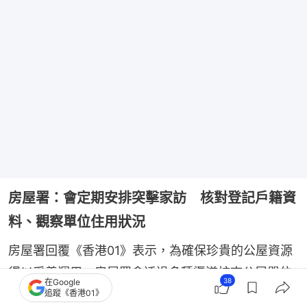
房屋署：會定期安排突擊家訪 核對登記戶籍資
料、觀察單位住用狀況
房屋署回覆《香港01》表示，為確保珍貴的公屋資源
得以妥善運用，房屋署會透過多種渠道核查公屋單位
38
在Google
有否遭濫用；署方會定期安排突擊家訪，核實各單位
追蹤《香港01》