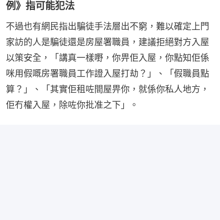
例》指可能犯法
不過也有網民指出騙徒手法層出不窮，難以確定上門
家訪的人是騙徒還是房屋署職員，建議拒絕對方入屋
以策安全，「講真一樣嘢，你畀佢入屋，你點知佢係
咪用假嘅房署職員工作證入屋打劫？」、「假職員點
算？」、「其實佢租咗間屋畀你，就係你私人地方，
佢冇權入屋，除咗你批准之下」。