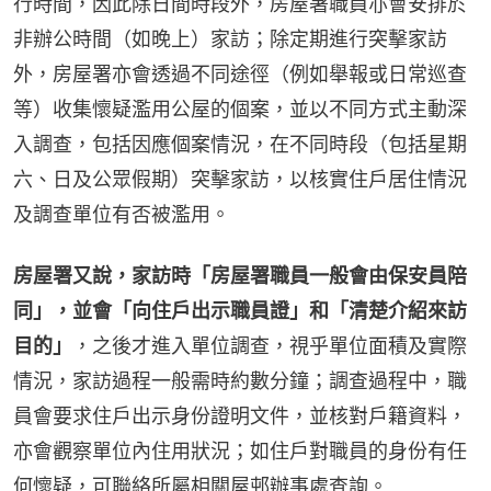
行時間，因此除日間時段外，房屋署職員亦會安排於
非辦公時間（如晚上）家訪；除定期進行突擊家訪
外，房屋署亦會透過不同途徑（例如舉報或日常巡查
等）收集懷疑濫用公屋的個案，並以不同方式主動深
入調查，包括因應個案情況，在不同時段（包括星期
六、日及公眾假期）突擊家訪，以核實住戶居住情況
及調查單位有否被濫用。
房屋署又說，家訪時「房屋署職員一般會由保安員陪
同」，並會「向住戶出示職員證」和「清楚介紹來訪
目的」
，之後才進入單位調查，視乎單位面積及實際
情況，家訪過程一般需時約數分鐘；調查過程中，職
員會要求住戶出示身份證明文件，並核對戶籍資料，
亦會觀察單位內住用狀況；如住戶對職員的身份有任
何懷疑，可聯絡所屬相關屋邨辦事處查詢。