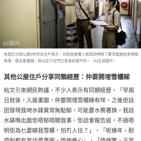
有居於沙田公屋9年的女住戶表示，日前房屋署人員家訪時除了要求進屋巡查每個
角落，還全屋畫圖，與以往只在門口查身份證不同。（AI生成圖片）
其他公屋住戶分享同類經歷：仲要開埋雪櫃睇
帖文引來網民熱議，不少人表示有同類經歷，「早兩
日就係，入屋畫圖，仲要開埋雪櫃睇有咩，之後佢話
因發現我哋水錶異常無點郁，可能要水務署換，我話
水錶喺出面佢唔郁唔關我事，佢話會報告返，不過唔
明佢為乜要睇我雪櫃，怕冇人住？」、「呢幾年，耐
唔耐都有家訪要畫圖，唔使擔心」、「唔使驚，正常