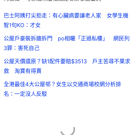
巴士阿姨打尖拒走：有心臟病要讓老人家 女學生機
智1句KO：才女
公屋戶豪裝拆牆拆門 po相曬「正過私樓」 網民列
3罪：害死自己
公屋天價還原？缺1配件要賠$3513 戶主苦尋不果求
救 淘寶有得賣
全港最佳4大公屋邨？女生以交通商場校網分析排
名：一定沒人反駁