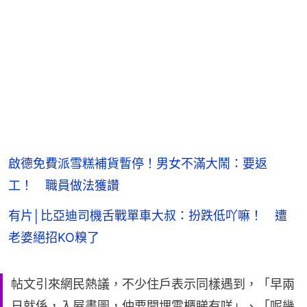
啟德免費派雪糕補貨暫停！男女不滿大鬧：要返
工！ 職員做法獲讚
有片│比亞迪司機舌戰單車大叔：扮跌低吖嘛！ 遭
老婆絕招KO糗了
帖文引來網民熱議，不少住戶表示同樣遇到，「早兩
日就係，入屋畫圖，仲要開埋雪櫃睇有咩」、「呢幾