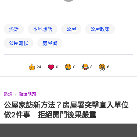
熱話
本地熱話
公屋
公屋政策
公屋輪候
房屋署
24
0
0
8
6
熱話
熱爆話題
公屋家訪新方法？房屋署突擊直入單位
做2件事 拒絕開門後果嚴重