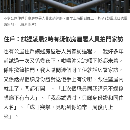
不少公屋住戶分享房屋署人員家訪經歷，由早上時間到晚上，甚至8號風球日也風
雨無阻。（資料圖片）
住戶：試過凌晨2時有疑似房屋署人員拍門家訪
也有公屋住戶講述房屋署人員家訪過程，「我好多年
前試過一次又係幾夜下，咁啱沖完涼嗰下衫都未着，
係咁撳鐘拍門，我大嗌問邊個呀？佢就話房署家訪，
又係話畀佢睇身份證對返佢手上有份嘢，跟住望屋內
就走了，閘都冇開」、「上次個職員同我講只不過係
想睇下有冇人」、「我都試過咁，只睇身份證和同住
人名」、「成日突擊，見唔到你通常一周後再上
來」。