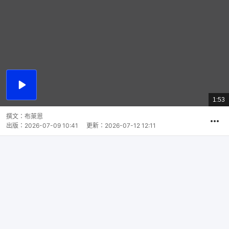
播
放
1:53
總
影
共
片
時
撰文：
布萊恩
間
出版：
2026-07-09 10:41
更新：
2026-07-12 12:11