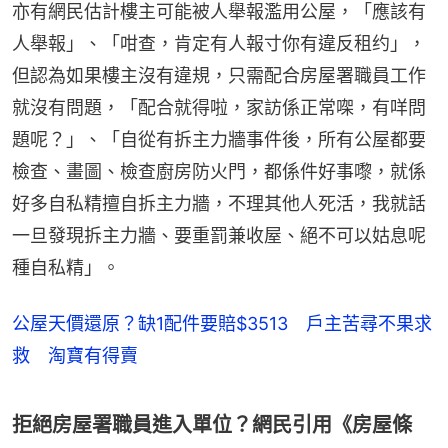
亦有網民估計樓主可能被人舉報濫用公屋，「應該有
人舉報」、「咁查，肯定有人報寸你有違反租约」，
但認為如果樓主沒有違規，只需配合房屋署職員工作
就沒有問題，「配合就得啦，家訪係正常㗎，有咩問
題呢？」、「自從有拆主力牆事件後，所有公屋都要
檢查、畫圖、檢查廚房防火門，都係件好事嚟，就係
好多自私精擅自拆主力牆，不理其他人死活，我就話
一旦發現拆主力牆、要重罰兼收屋、絕不可以姑息呢
種自私精」。
公屋天價還原？缺1配件要賠$3513 戶主苦尋不果求
救 淘寶有得賣
拒絕房屋署職員進入單位？網民引用《房屋條