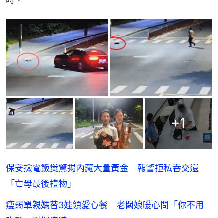
+
1
保安撿電飯煲驚揭內藏大量黃金 報警拒私吞交還
「亡母最後禮物」
瘦弱單親媽替3娃領愛心餐 老闆娘暖心問「你不用