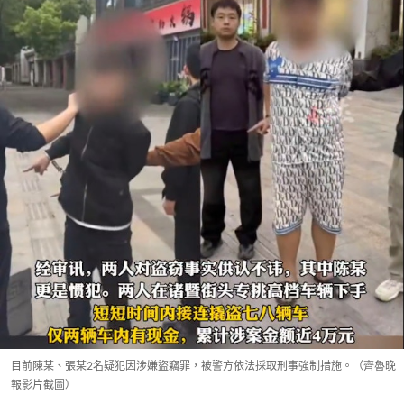
目前陳某、張某2名疑犯因涉嫌盜竊罪，被警方依法採取刑事強制措施。（齊魯晚
報影片截圖）