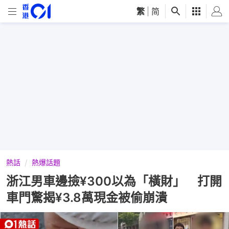
繁
|
简
熱話
熱爆話題
浙江男車邊撿¥300以為「橫財」 打開
車門驚揭¥3.8萬現金被偷崩潰