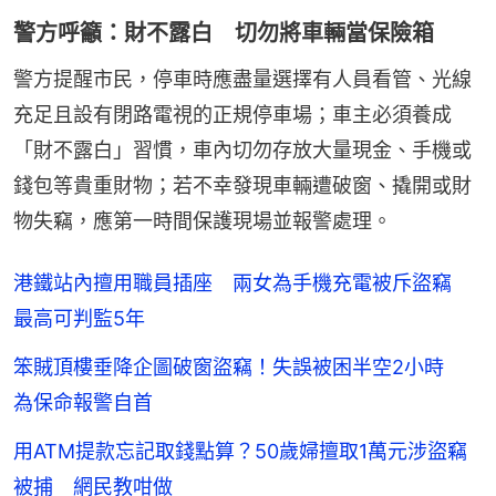
警方呼籲：財不露白 切勿將車輛當保險箱
警方提醒市民，停車時應盡量選擇有人員看管、光線
充足且設有閉路電視的正規停車場；車主必須養成
「財不露白」習慣，車內切勿存放大量現金、手機或
錢包等貴重財物；若不幸發現車輛遭破窗、撬開或財
物失竊，應第一時間保護現場並報警處理。
港鐵站內擅用職員插座 兩女為手機充電被斥盜竊
最高可判監5年
笨賊頂樓垂降企圖破窗盜竊！失誤被困半空2小時
為保命報警自首
用ATM提款忘記取錢點算？50歲婦擅取1萬元涉盜竊
被捕 網民教咁做