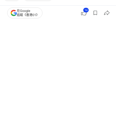
14
在Google
追蹤《香港01》
10
5
0
1
0
中國
大國小事
Tesla自動落鎖失靈 車尾箱30萬現金
遭偷 車主：疑感應到5樓手機