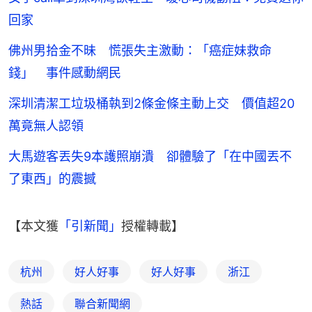
回家
佛州男拾金不昧 慌張失主激動：「癌症妹救命
錢」 事件感動網民
深圳清潔工垃圾桶執到2條金條主動上交 價值超20
萬竟無人認領
大馬遊客丟失9本護照崩潰 卻體驗了「在中國丟不
了東西」的震撼
【本文獲
「引新聞」
授權轉載】
杭州
好人好事
好人好事
浙江
熱話
聯合新聞網