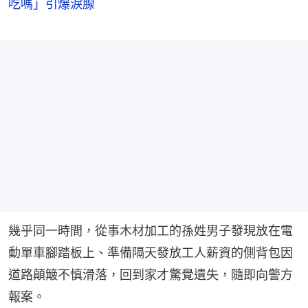
吃嗎」引爆淚腺
幾乎同一時間，從事木材加工的孫姓男子發現放在電
動單車腳踏板上、準備隔天發放工人薪資的側背包因
道路顛簸不慎滑落，回到家才驚覺遺失，隨即向警方
報案。