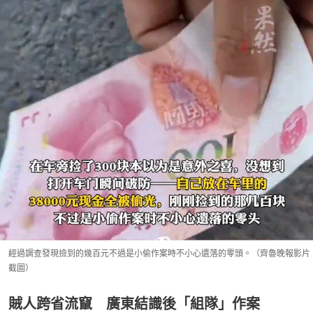
經過調查發現撿到的幾百元不過是小偷作案時不小心遺落的零頭。（齊魯晚報影片
截圖）
賊人跨省流竄 廣東結識後「組隊」作案