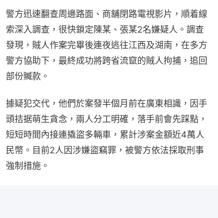
警方迅速翻查周邊路面、商舖閉路電視影片，順着線
索深入調查，很快鎖定陳某、張某2名嫌疑人。調查
發現，賊人作案完畢後連夜逃往江西及湖南，在多方
警方協助下，最終成功將跨省流竄的賊人拘捕，追回
部份贓款。
據疑犯交代，他們於案發半個月前在廣東相識，因手
頭拮据萌生貪念，兩人分工明確，落手前會先踩點，
短短時間內接連撬盜多輛車，累計涉案金額近4萬人
民幣。目前2人因涉嫌盜竊罪，被警方依法採取刑事
強制措施。