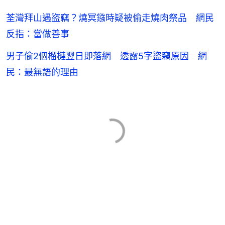
荃灣拜山遇盜竊？燒冥鏹時疑被偷走燒肉祭品 網民
反指：當做善事
男子偷2個榴槤翌日即落網 透露5字盜竊原因 網
民：最無語的理由