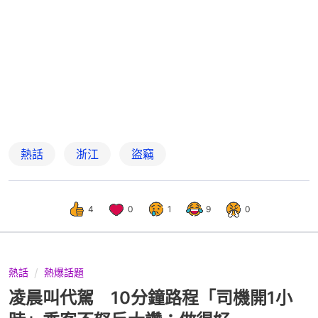
熱話
浙江
盜竊
4
0
1
9
0
熱話
熱爆話題
凌晨叫代駕 10分鐘路程「司機開1小