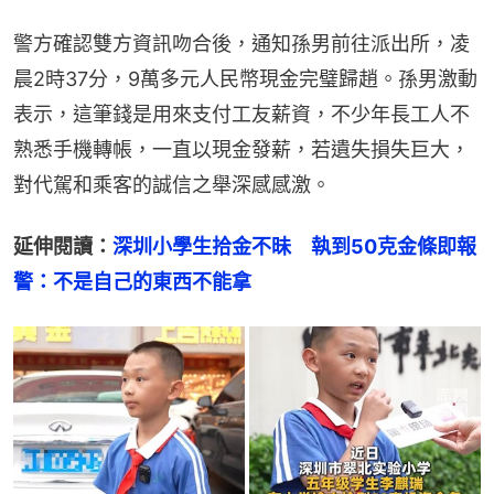
警方確認雙方資訊吻合後，通知孫男前往派出所，凌
晨2時37分，9萬多元人民幣現金完璧歸趙。孫男激動
表示，這筆錢是用來支付工友薪資，不少年長工人不
熟悉手機轉帳，一直以現金發薪，若遺失損失巨大，
對代駕和乘客的誠信之舉深感感激。
延伸閱讀：
深圳小學生拾金不昧　執到50克金條即報
警：不是自己的東西不能拿