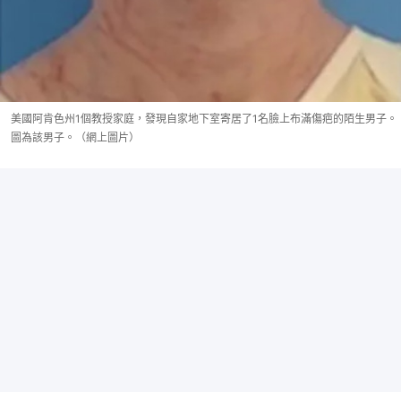
美國阿肯色州1個教授家庭，發現自家地下室寄居了1名臉上布滿傷疤的陌生男子。
圖為該男子。（網上圖片）