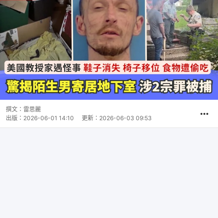
撰文：
雷思麗
出版：
2026-06-01 14:10
更新：
2026-06-03 09:53