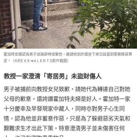
霍加特女婿認為男子並無即時攻擊性，邀請他到外面坐下來交談直到警察將其帶
走。（X＠E X X ➠A L E R T S影片截圖）
教授一家澄清「寄居男」未盜財傷人
男子被捕前向教授女兒致歉，請她代為轉達自己對她
父母的歉意，還誇讚霍加特夫婦是好人。霍加特一家
十分慶幸及早發現家中藏人，同時亦對男子心生同
情，認為他並非蓄意作惡，只是為了躲避惡劣天氣和
艱難求生才出此下策，特意澄清男子並未傷害任何