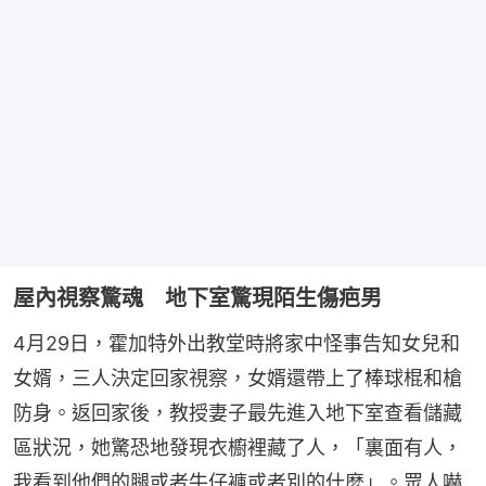
屋內視察驚魂 地下室驚現陌生傷疤男
4月29日，霍加特外出教堂時將家中怪事告知女兒和
女婿，三人決定回家視察，女婿還帶上了棒球棍和槍
防身。返回家後，教授妻子最先進入地下室查看儲藏
區狀況，她驚恐地發現衣櫥裡藏了人，「裏面有人，
我看到他們的腿或者牛仔褲或者別的什麼」。眾人嚇