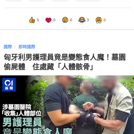
5
0
0
3
0
國際
即時國際
匈牙利男護理員竟是變態食人魔！墓園
偷屍體 住處藏「人體骸骨」