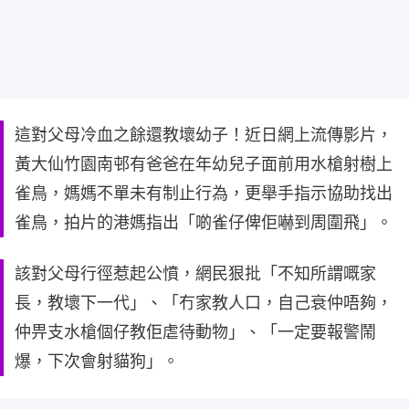
這對父母冷血之餘還教壞幼子！近日網上流傳影片，
黃大仙竹園南邨有爸爸在年幼兒子面前用水槍射樹上
雀鳥，媽媽不單未有制止行為，更舉手指示協助找出
雀鳥，拍片的港媽指出「啲雀仔俾佢嚇到周圍飛」。
該對父母行徑惹起公憤，網民狠批「不知所謂嘅家
長，教壞下一代」、「冇家教人口，自己衰仲唔夠，
仲畀支水槍個仔教佢虐待動物」、「一定要報警鬧
爆，下次會射貓狗」。