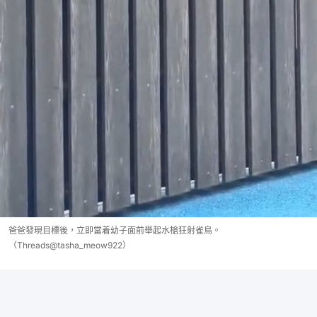
爸爸發現目標後，立即當着幼子面前舉起水槍狂射雀鳥。
（Threads@tasha_meow922）