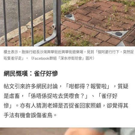
樓主表示，胞妹行經長沙灣興華街近興華街遊樂場，見到「個阿婆行行下，突然捉
咗隻雀仔走」。（Facebook群組「深水埗街坊會」圖片）
網民慨嘆：雀仔好慘
帖文引來許多網民討論，「咁都得？報警啦」，質疑
是虐畜，「係唔係捉咗去煲嚟食？」、「雀仔好
慘」。亦有人猜測老婦是否捉雀回家照顧，卻覺得其
手法有機會誤傷雀鳥。