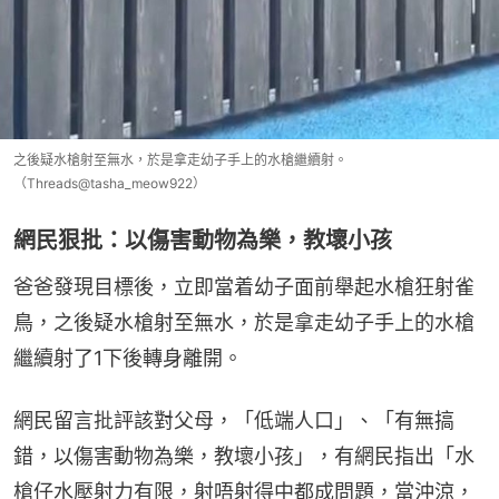
之後疑水槍射至無水，於是拿走幼子手上的水槍繼續射。
（Threads@tasha_meow922）
網民狠批：以傷害動物為樂，教壞小孩
爸爸發現目標後，立即當着幼子面前舉起水槍狂射雀
鳥，之後疑水槍射至無水，於是拿走幼子手上的水槍
繼續射了1下後轉身離開。
網民留言批評該對父母，「低端人口」、「有無搞
錯，以傷害動物為樂，教壞小孩」，有網民指出「水
槍仔水壓射力有限，射唔射得中都成問題，當沖涼，