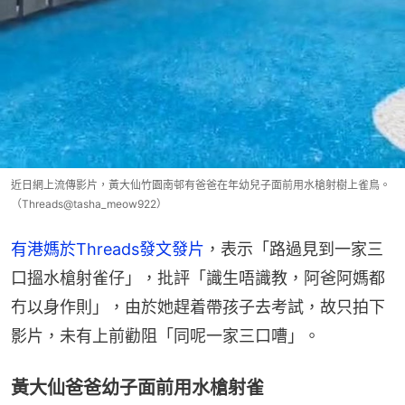
近日網上流傳影片，黃大仙竹園南邨有爸爸在年幼兒子面前用水槍射樹上雀鳥。
（Threads@tasha_meow922）
有港媽於Threads發文發片
，表示「路過見到一家三
口搵水槍射雀仔」，批評「識生唔識教，阿爸阿媽都
冇以身作則」，由於她趕着帶孩子去考試，故只拍下
影片，未有上前勸阻「同呢一家三口嘈」。
黃大仙爸爸幼子面前用水槍射雀