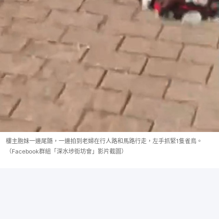
樓主胞妹一邊尾隨，一邊拍到老婦在行人路和馬路行走，左手抓緊1隻雀鳥。
（Facebook群組「深水埗街坊會」影片截圖）