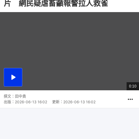
片 網民疑虐畜籲報警拉人救雀
播
放
0:10
總
影
共
片
時
撰文：
田中貴
間
出版：
2026-06-13 16:02
更新：
2026-06-13 16:02