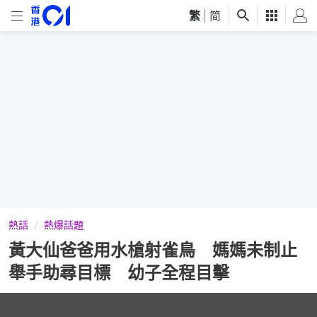
繁
|
简
熱話
熱爆話題
黃大仙爸爸用水槍射雀鳥 媽媽未制止
舉手助尋目標 幼子全程目擊