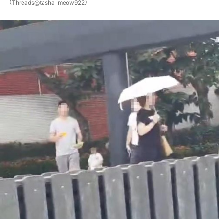
（Threads@tasha_meow922）