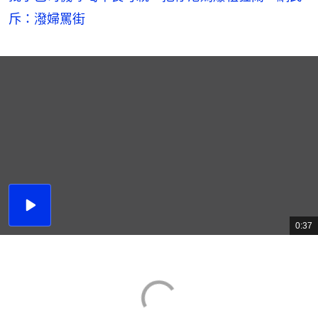
斥：潑婦罵街
播
放
0:37
總
影
共
片
時
間