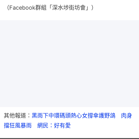
（Facebook群組「深水埗街坊會」）
其他報道：
黑雨下中環碼頭熱心女撐傘護野鴿　肉身
擋狂風暴雨　網民：好有愛