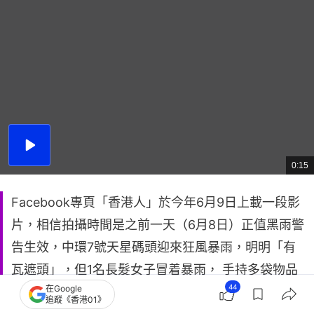
播
放
0:15
總
影
共
片
時
間
Facebook專頁「香港人」於今年6月9日上載一段影
片，相信拍攝時間是之前一天（6月8日）正值黑雨警
告生效，中環7號天星碼頭迎來狂風暴雨，明明「有
瓦遮頭」，但1名長髮女子冒着暴雨， 手持多袋物品
44
在Google
走出戶外撐傘，用身體為旁邊野鴿遮風擋雨。長髮女
追蹤《香港01》