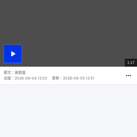
播
放
1:17
總
影
共
片
時
撰文：
謝茜嘉
間
出版：
2026-06-04 12:02
更新：
2026-06-05 12:51