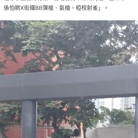
係怕啲X街攞BB彈槍、氣槍、椏杈射雀」。