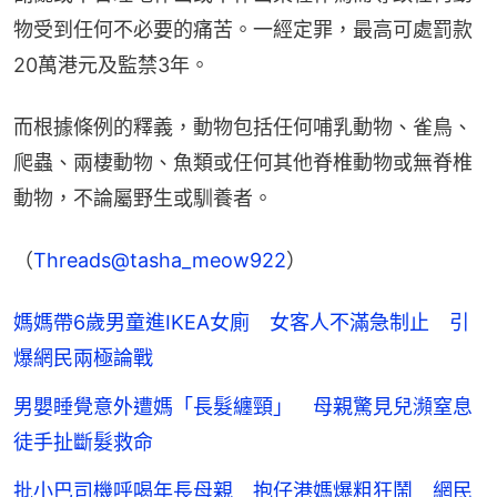
物受到任何不必要的痛苦。一經定罪，最高可處罰款
20萬港元及監禁3年。
而根據條例的釋義，動物包括任何哺乳動物、雀鳥、
爬蟲、兩棲動物、魚類或任何其他脊椎動物或無脊椎
動物，不論屬野生或馴養者。
（
Threads@tasha_meow922
）
媽媽帶6歲男童進IKEA女廁 女客人不滿急制止 引
爆網民兩極論戰
男嬰睡覺意外遭媽「長髮纏頸」 母親驚見兒瀕窒息
徒手扯斷髮救命
批小巴司機呼喝年長母親 抱仔港媽爆粗狂鬧 網民