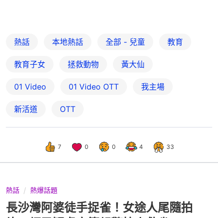
熱話
本地熱話
全部 - 兒童
教育
教育子女
拯救動物
黃大仙
01 Video
01‌ ‌Video‌ ‌OTT
我主場
新活道
OTT
7
0
0
4
33
熱話
熱爆話題
長沙灣阿婆徒手捉雀！女途人尾隨拍