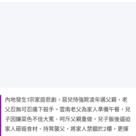
內地發生1宗家庭悲劇，惡兒恃強欺凌年邁父親，老
父忍無可忍痛下殺手。雲南老父為家人準備午餐，兒
子因嫌菜色不佳大罵、呵斥父親重做。兒子飯後逼迫
家人砸毀食材、持凳襲父，將家人禁錮於2樓，更揮