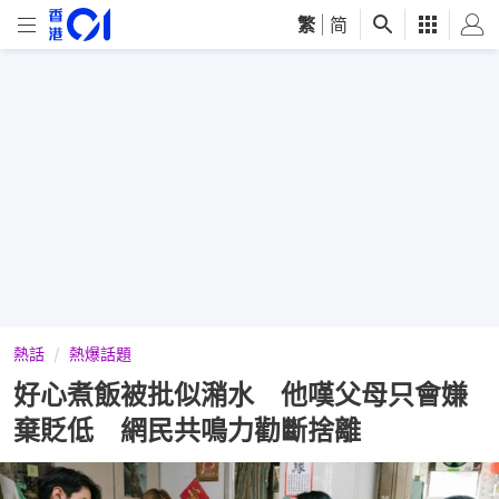
繁
|
简
熱話
熱爆話題
好心煮飯被批似潲水 他嘆父母只會嫌
棄貶低 網民共鳴力勸斷捨離