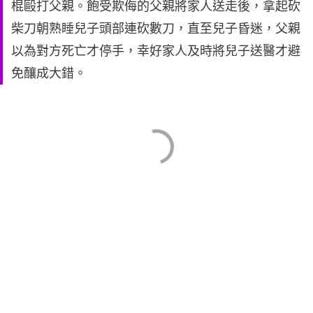
棍毆打父親。飽受欺侮的父親將家人送走後，拿起砍
柴刀朝熟睡兒子頭部連砍數刀，直至兒子昏迷，父親
以為對方死亡才停手，幸好家人及時將兒子送醫才避
免釀成大錯。