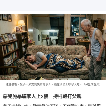
一通施暴後，兒子不顧驚慌失措的家人，躺在沙發上呼呼大睡。（AI生成圖片）
惡兒施暴驅家人上2樓 持棍毆打父親