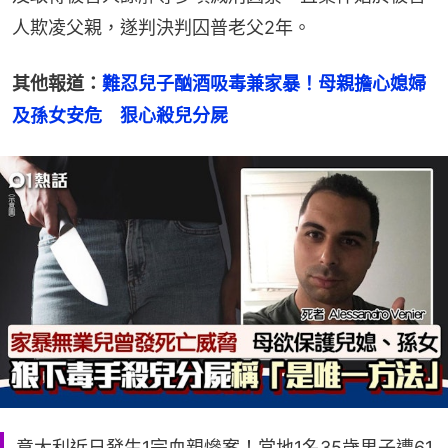
人欺凌父親，遂判決判囚普老父2年。
其他報道：
難忍兒子酗酒吸毒兼家暴！母親擔心媳婦
及孫女安危　狠心殺兒分屍
意大利近日發生1宗血親慘案！當地1名35歲男子遭61