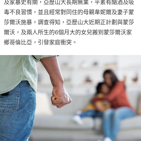
及家暴史有關，亞歷山大長期無業，平素有酗酒及吸
毒不良習慣，並且經常對同住的母親韋妮爾及妻子蒙
莎爾沃施暴。調查得知，亞歷山大近期正計劃與蒙莎
爾沃，及兩人所生的6個月大的女兒搬到蒙莎爾沃家
鄉哥倫比亞，引發家庭衝突。