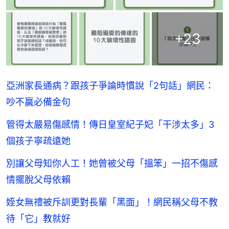
+
23
亞洲家長通病？跟孩子爭論時慣說「2句話」網民：
吵不贏必備金句
管得太嚴易傷感情！傳日皇室紀子妃「干涉太多」3
個孩子寧疏遠她
別讓父母知你人工！她曾被父母「搵笨」一招不傷感
情擺脫父母依賴
姪女無禮被斥訓更對長輩「黑面」！網民稱父母不教
待「它」教就好