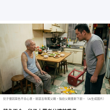
兒子僅因菜色不合心意，就惡言辱罵父親，強迫父親重新下廚。（AI生成圖片）