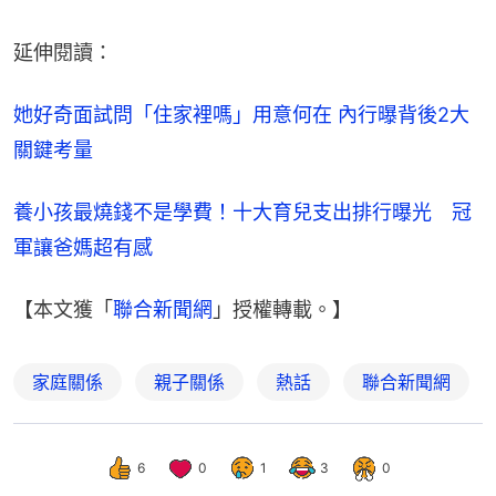
延伸閱讀：
她好奇面試問「住家裡嗎」用意何在 內行曝背後2大
關鍵考量
養小孩最燒錢不是學費！十大育兒支出排行曝光　冠
軍讓爸媽超有感
【本文獲「
聯合新聞網
」授權轉載。】
家庭關係
親子關係
熱話
聯合新聞網
6
0
1
3
0