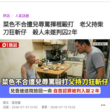
熱話
人氣話題
菜色不合遭兒辱罵揮棍毆打 老父持柴
刀狂斬仔 殺人未遂判囚2年
撰文：
雷思麗
出版：
2026-07-07 21:02
更新：
2026-07-12 15:22