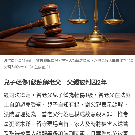
法院綜合事發原由、被告犯罪情況、被害人諒解等情節，以故意殺人罪未遂判涉事
父親入獄2年。（AI生成圖片）
兒子輕傷1級諒解老父 父親被判囚2年
經司法鑑定，普老父兒子僅為輕傷1級，普老父在法庭
上自願認罪受罰。兒子自知有錯，對父親表示諒解。
法院審理認為，普老父行為已構成故意殺人罪，惟考
量犯案未遂、留守現場自首、家人及時將被害人送醫
及取得被害人諒解等多項減刑因素，且案件始於被害