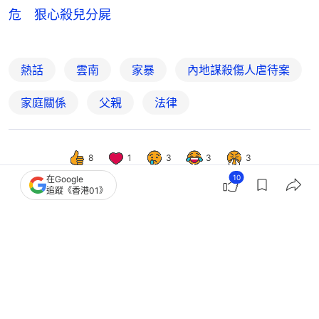
危 狠心殺兒分屍
熱話
雲南
家暴
內地謀殺傷人虐待案
家庭關係
父親
法律
8
1
3
3
3
10
在Google
追蹤《香港01》
生活
親子
被孩子用「你不愛我」情感勒索？專家
教3招化解教養衝突守住底線