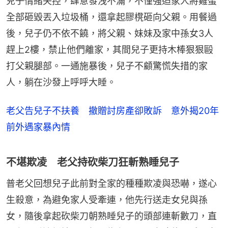
兒子情緒失控，肆意發洩不滿，不僅強迫家人將雞蛋
全部砸毀丟入垃圾桶，還拿起膠櫈砸向父親。用餐過
後，兒子仍不依不饒，將父親、妹妹及家中孫女3人
趕上2樓，禁止他們離家，其間兒子更持木棒狠狠毆
打父親腿部。一通施暴後，兒子不顧驚慌失措的家
人，躺在沙發上呼呼大睡。
老父告兒子不扶養 撤贈討房產卻敗訴 意外揭20年
前外遇家暴內情
不堪欺凌 老父持砍柴刀狂斬熟睡兒子
普老父回想兒子此前對全家的種種欺凌與恐嚇，遂心
生殺意，為避免家人受牽連，他先行送走女兒與孫
女，隨後拿起砍柴刀朝熟睡兒子的頭部連斬數刀，直