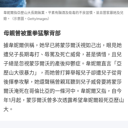
韋妮爾指亞歷山大長期無業，平素有酗酒及吸毒的不良習慣，並且曾家暴她及兒
媳。（示意圖，GettyImages）
母親曾被重拳猛撃背部
據韋妮爾供稱，她早已將蒙莎爾沃視如己出，眼見她
遭兒子長期毒打、辱罵及死亡威脅，甚是憐惜，且兒
子總是忽視蒙莎爾沃的產後抑鬱症。韋妮爾直言「亞
歷山大很暴力」，而她曾打算舉報兒子卻遭兒子從背
後揮拳攻擊，她還聲稱曾親耳聽到兒子威脅要將蒙莎
爾沃淹死在哥倫比亞的一條河中。韋妮爾又指，自今
年1月起，蒙莎爾沃曾多次透露希望韋妮爾殺死亞歷山
大。