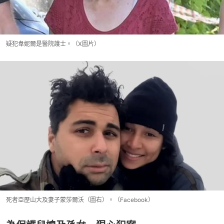
疑犯韋妮爾是醫院護士。（X圖片）
死者亞歷山大及妻子蒙莎爾沃（圖右）。（Facebook）