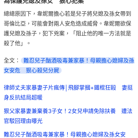
為保護兒媳及孫女 狠心犯案
總總原因下，韋妮爾擔心若是兒子將兒媳及孫女帶到
哥倫比亞，可能會對兩人安危造成威脅。韋妮爾欲保
護兒媳及孫子，犯下兇案，「阻止他的唯一方法就是
殺了他」。
全文：
難忍兒子酗酒吸毒兼家暴！母親擔心媳婦及孫
女安危　狠心殺兒分屍
律師丈夫家暴妻子片瘋傳│飛腳掌摑+鐵棍狂毆 妻挺
身反抗結局超暖
狠父家暴妻兼棄養3子女！2女兒申請免除扶養 遭法
官駁回理由曝光
難忍兒子酗酒吸毒兼家暴！母親擔心媳婦及孫女安