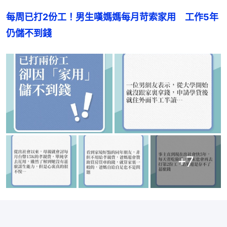
每周已打2份工！男生嘆媽媽每月苛索家用　工作5年
仍儲不到錢
+
7