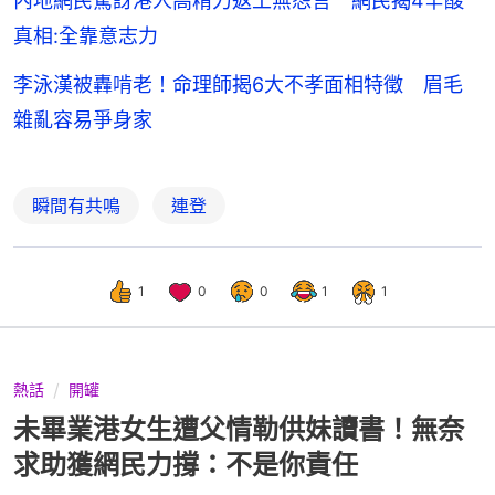
內地網民驚訝港人高精力返工無怨言 網民揭4辛酸
真相:全靠意志力
李泳漢被轟啃老！命理師揭6大不孝面相特徵 眉毛
雜亂容易爭身家
瞬間有共鳴
連登
1
0
0
1
1
熱話
開罐
未畢業港女生遭父情勒供妹讀書！無奈
求助獲網民力撐：不是你責任