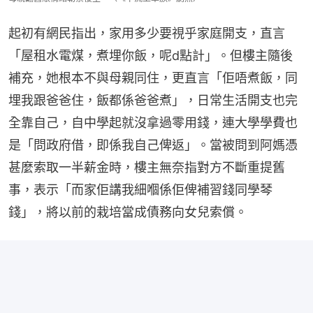
起初有網民指出，家用多少要視乎家庭開支，直言
「屋租水電煤，煮埋你飯，呢d點計」。但樓主隨後
補充，她根本不與母親同住，更直言「佢唔煮飯，同
埋我跟爸爸住，飯都係爸爸煮」，日常生活開支也完
全靠自己，自中學起就沒拿過零用錢，連大學學費也
是「問政府借，即係我自己俾返」。當被問到阿媽憑
甚麼索取一半薪金時，樓主無奈指對方不斷重提舊
事，表示「而家佢講我細嗰係佢俾補習錢同學琴
錢」，將以前的栽培當成債務向女兒索償。