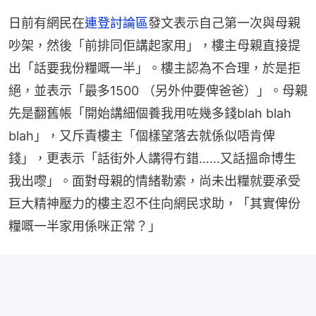
日前有網民在
連登討論區
發文表示自己第一次與母親
吵架，然後「前排同佢講起家用」，樓主母親直接提
出「話要我份糧嘅一半」。樓主認為不合理，於是拒
絕，並表示「最多1500 （另外仲要俾爸爸）」。母親
先是翻舊帳「開始講細個養我用咗幾多錢blah blah 
blah」，又斥責樓主「個樣望落去就係似唔肯俾
錢」，更表示「話街外人講得冇錯……又話搵命博生
我出嚟」。面對母親的情緒勒索，尚未出糧就要承受
巨大精神壓力的樓主忍不住向網民求助，「其實俾份
糧嘅一半家用係咪正常？」