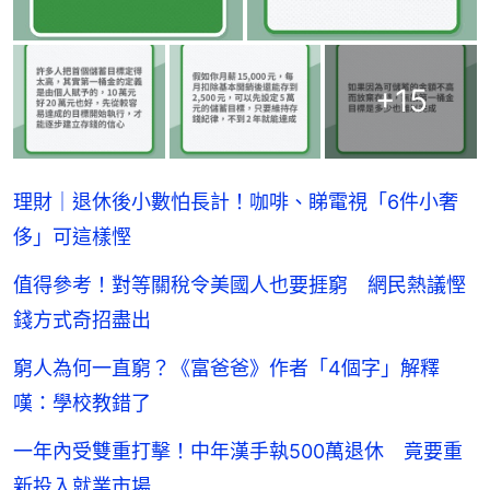
+
15
理財｜退休後小數怕長計！咖啡、睇電視「6件小奢
侈」可這樣慳
值得參考！對等關稅令美國人也要捱窮 網民熱議慳
錢方式奇招盡出
窮人為何一直窮？《富爸爸》作者「4個字」解釋
嘆：學校教錯了
一年內受雙重打擊！中年漢手執500萬退休 竟要重
新投入就業市場