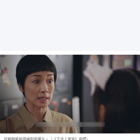
母親翻舊賬情緒勒索樓主。（《下流上車族》劇照）