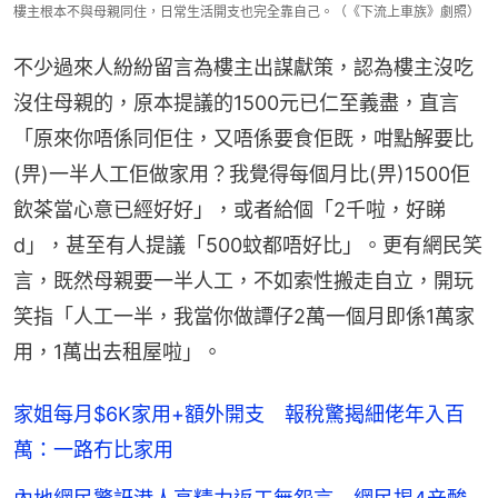
樓主根本不與母親同住，日常生活開支也完全靠自己。（《下流上車族》劇照）
不少過來人紛紛留言為樓主出謀獻策，認為樓主沒吃
沒住母親的，原本提議的1500元已仁至義盡，直言
「原來你唔係同佢住，又唔係要食佢既，咁點解要比
(畀)一半人工佢做家用？我覺得每個月比(畀)1500佢
飲茶當心意已經好好」，或者給個「2千啦，好睇
d」，甚至有人提議「500蚊都唔好比」。更有網民笑
言，既然母親要一半人工，不如索性搬走自立，開玩
笑指「人工一半，我當你做譚仔2萬一個月即係1萬家
用，1萬出去租屋啦」。
家姐每月$6K家用+額外開支 報稅驚揭細佬年入百
萬：一路冇比家用