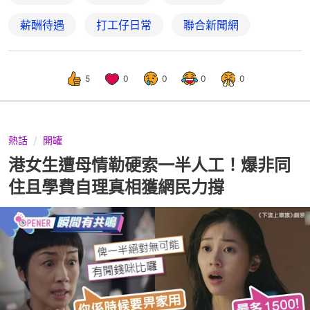
薪酬待遇
打工仔日常
聯合新聞網
5
0
0
0
0
熱話
開罐
港女生遭母情勒硬索一半人工！爆非同
住且學費自理真相獲網民力撐