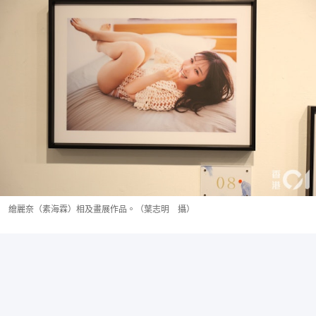
繪麗奈（素海霖）相及畫展作品。（葉志明 攝）