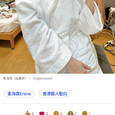
素海霖（絵麗奈）。（IG@thisisshl）
素海霖Erena
香港藝人動向
5
0
0
7
1