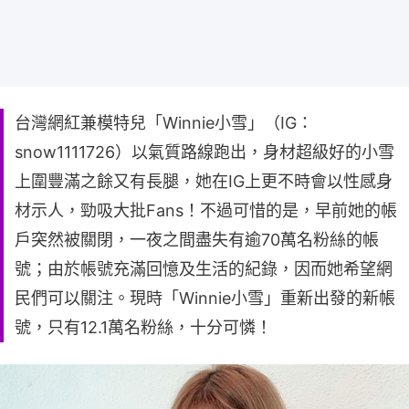
台灣網紅兼模特兒「Winnie小雪」（IG：
snow1111726）以氣質路線跑出，身材超級好的小雪
上圍豐滿之餘又有長腿，她在IG上更不時會以性感身
材示人，勁吸大批Fans！不過可惜的是，早前她的帳
戶突然被關閉，一夜之間盡失有逾70萬名粉絲的帳
號；由於帳號充滿回憶及生活的紀錄，因而她希望網
民們可以關注。現時「Winnie小雪」重新出發的新帳
號，只有12.1萬名粉絲，十分可憐！