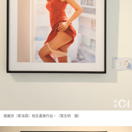
繪麗奈（素海霖）相及畫展作品。（葉志明 攝）