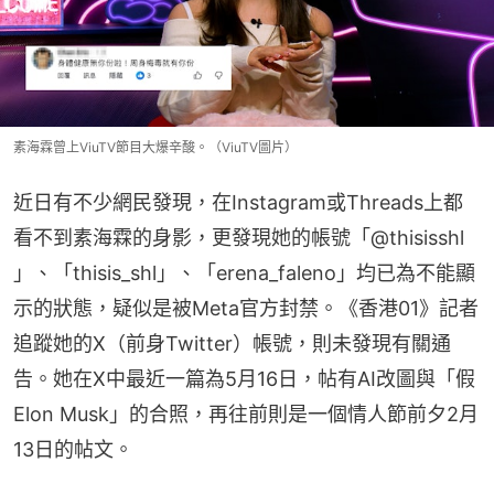
素海霖曾上ViuTV節目大爆辛酸。（ViuTV圖片）
近日有不少網民發現，在Instagram或Threads上都
看不到素海霖的身影，更發現她的帳號「@thisisshl 
」、「thisis_shl」、「erena_faleno」均已為不能顯
示的狀態，疑似是被Meta官方封禁。《香港01》記者
追蹤她的X（前身Twitter）帳號，則未發現有關通
告。她在X中最近一篇為5月16日，帖有AI改圖與「假
Elon Musk」的合照，再往前則是一個情人節前夕2月
13日的帖文。