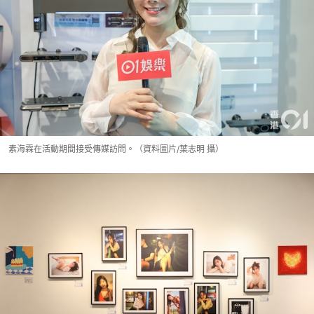
素海霖在活動期間接受傳媒訪問。（資料圖片/葉志明 攝）