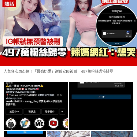
人氣僅次周杰倫！「最強奶媽」謝薇安IG被刪 497萬粉絲恐怖歸零