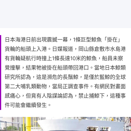
日本海港日前出現震撼一幕，1條巨型鯨魚「掛在」
貨輪的船頭上入港。日媒報道，岡山縣倉敷市水島港
有貨輪疑航行時撞上1條長達10米的鯨魚，船員未察
覺撞擊，結果牠被掛在船頭帶回港口。當地日本鯨類
研究所認為，這是瀕危的長鬚鯨，是僅於藍鯨的全球
第二大哺乳類動物，當局正調查事件。有網民對畫面
感痛心，但竟有人陰謀論認為，禁止捕鯨下，這種事
件可能會繼續發生。