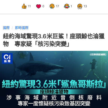
11
0
17
1
13
國際
即時國際
紐約海域驚現3.6米巨鯊！座頭鯨也淪獵
物 專家疑「核污染突變」