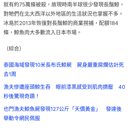
就有約75萬條被殺，故現時南半球很少發現長鬚鯨，
對牠們在北大西洋以外地區的生活狀況也掌握不多。
冰島於2013年恢復對長鬚鯨的商業撈捕，配額184
條，鯨魚肉大多數流入日本市場。
（綜合）
泰國海域發現10米長布氏鯨屍 屍身嚴重腐爛估計死
去1周
漁夫慘遭座頭鯨生吞 眼前漆黑感受到肌肉擠壓 40
秒後驚現奇蹟！
也門漁夫鯨魚屍發現127公斤「天價黃金」 發達後
舉動令網民佩服