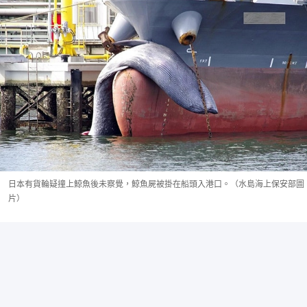
日本有貨輪疑撞上鯨魚後未察覺，鯨魚屍被掛在船頭入港口。（水島海上保安部圖
片）