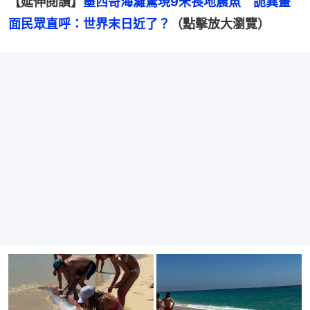
【延伸閱讀】
墨西哥海灘驚現9米長地震魚　詭異畫
面民眾直呼：世界末日近了？
（點擊放大瀏覽）