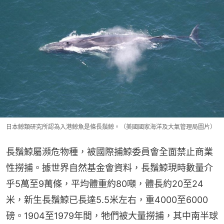
日本鯨類研究所認為入港鯨魚是條長鬚鯨。（美國國家海洋及大氣管理局圖片）
長鬚鯨屬瀕危物種，被國際捕鯨委員會全面禁止商業
性撈捕。據世界自然基金會資料，長鬚鯨現時數量介
乎5萬至9萬條，平均體重約80噸，體長約20至24
米，新生長鬚鯨已長達5.5米左右，重4000至6000
磅。1904至1979年間，牠們被大量撈捕，其中南半球