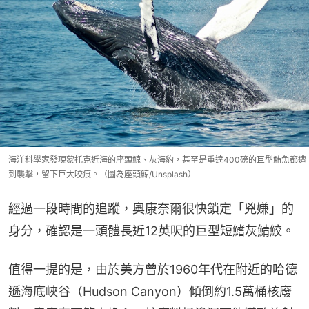
海洋科學家發現蒙托克近海的座頭鯨、灰海豹，甚至是重達400磅的巨型鮪魚都遭
到襲擊，留下巨大咬痕。（圖為座頭鯨/Unsplash）
經過一段時間的追蹤，奧康奈爾很快鎖定「兇嫌」的
身分，確認是一頭體長近12英呎的巨型短鰭灰鯖鮫。
值得一提的是，由於美方曾於1960年代在附近的哈德
遜海底峽谷（Hudson Canyon）傾倒約1.5萬桶核廢