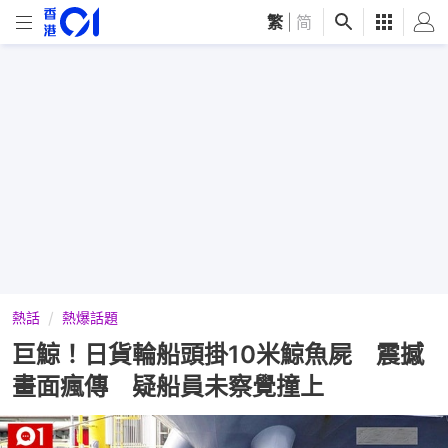
繁
|
简
熱話
熱爆話題
巨鯨！日貨輪船頭掛10米鯨魚屍 震撼
畫面瘋傳 疑船員未察覺撞上