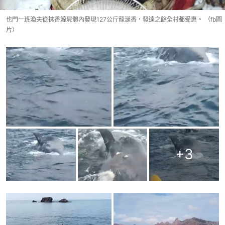
也門一班漁夫從抹香鯨屍體內發現127公斤龍涎香，發達之餘全村都受惠。 （fb圖
片）
+
3