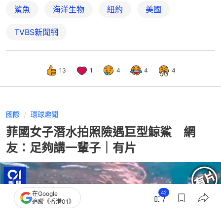
鯊魚
海洋生物
紐約
美國
TVBS新聞網
13
1
4
4
4
國際
環球趣聞
菲國女子潛水拍照險遇巨型鯨鯊 網
友：足夠講一輩子｜有片
42
在Google
追蹤《香港01》