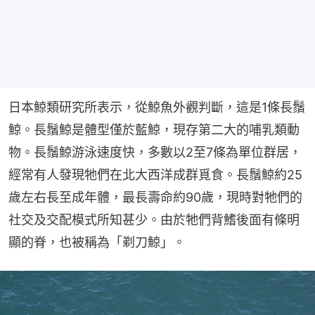
日本鯨類研究所表示，從鯨魚外觀判斷，這是1條長鬚
鯨。長鬚鯨是體型僅於藍鯨，現存第二大的哺乳類動
物。長鬚鯨游泳速度快，多數以2至7條為單位群居，
經常有人發現牠們在北大西洋成群覓食。長鬚鯨約25
歲左右長至成年體，最長壽命約90歲，現時對牠們的
社交及交配模式所知甚少。由於牠們背鰭後面有條明
顯的脊，也被稱為「剃刀鯨」。