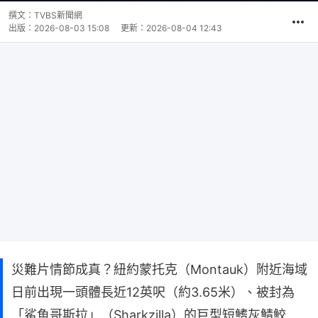
撰文：
TVBS新聞網
出版：
2026-08-03 15:08
更新：
2026-08-04 12:43
災難片情節成真？紐約蒙托克（Montauk）附近海域
日前出現一頭體長近12英呎（約3.65米）、被封為
「鯊魚哥斯拉」（Sharkzilla）的巨型短鰭灰鯖鮫