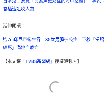
日本港口驚見「比鯊魚更兇猛的海中惡霸」！專家：
會極速追咬人類
延伸閲讀：
遭7m印尼巨蟒生吞！35歲男腿被咬住　下秒「當場
纏死」滿地血痕亡
【本文獲「
TVBS新聞網
」授權轉載。】