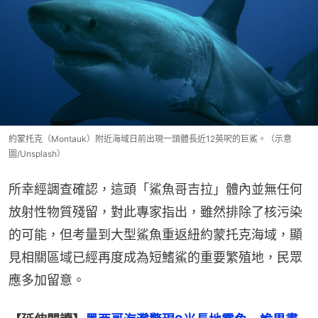
約蒙托克（Montauk）附近海域日前出現一頭體長近12英呎的巨鯊。（示意
圖/Unsplash）
所幸經調查確認，這頭「鯊魚哥吉拉」體內並無任何
放射性物質殘留，對此專家指出，雖然排除了核污染
的可能，但考量到大型鯊魚重返紐約蒙托克海域，顯
見相關區域已經再度成為短鰭鯊的重要繁殖地，民眾
應多加留意。