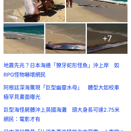
+
7
地震先兆？日本海邊「獠牙蛇形怪魚」沖上岸 如
RPG怪物嚇壞網民
阿根廷深海驚現「巨型幽靈水母」 體型大如校車
極罕見畫面曝光
巨型海怪屍體沖上英國海灘 頭大身長可達2.75米
網民：電影才有