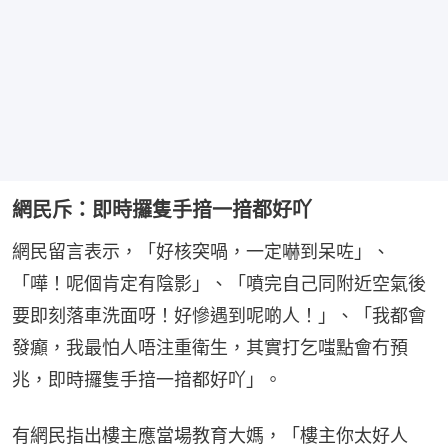
網民斥：即時攞隻手揞一揞都好吖
網民留言表示，「好核突喎，一定嚇到呆咗」、
「嘩！呢個肯定有陰影」、「噴完自己同附近空氣後
要即刻落車洗面呀！好慘遇到呢啲人！」、「我都會
發癲，我最怕人唔注重衛生，其實打乞嗤點會冇預
兆，即時攞隻手揞一揞都好吖」。
有網民指出樓主應當場教育大媽，「樓主你太好人