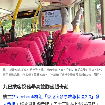
樓主直擊另1名乘客奇葩坐姿，樓主當時坐在上層，見前方有乘客脫鞋伸後，把穿
襪的雙腳高舉，但卻看不見其頭部。（fb群組「香港突發事故報料區2.0」圖片）
九巴乘客脫鞋舉高雙腳坐超奇葩
樓主
於facebook群組「香港突發事故報料區2.0」發
文發相
，照片見到顯示牌，巴士正駛往粉嶺景盛苑，