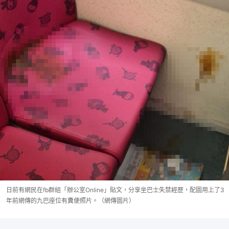
日前有網民在fb群組「辦公室Online」貼文，分享坐巴士失禁經歷，配圖用上了3
年前網傳的九巴座位有糞便照片。（網傳圖片）