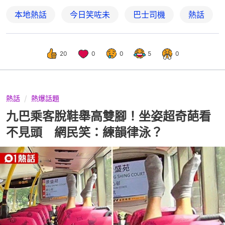
本地熱話
今日笑咗未
巴士司機
熱話
20
0
0
5
0
熱話
熱爆話題
九巴乘客脫鞋舉高雙腳！坐姿超奇葩看
不見頭 網民笑：練韻律泳？