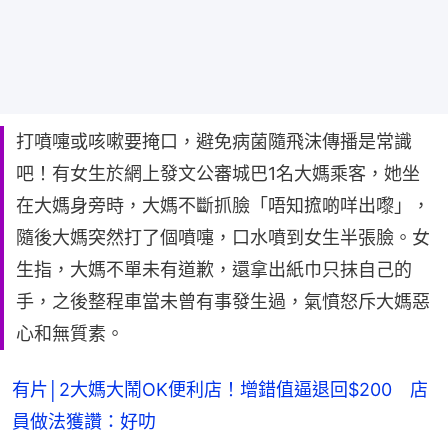
打噴嚏或咳嗽要掩口，避免病菌隨飛沫傳播是常識
吧！有女生於網上發文公審城巴1名大媽乘客，她坐
在大媽身旁時，大媽不斷抓臉「唔知搲啲咩出嚟」，
隨後大媽突然打了個噴嚏，口水噴到女生半張臉。女
生指，大媽不單未有道歉，還拿出紙巾只抹自己的
手，之後整程車當未曾有事發生過，氣憤怒斥大媽惡
心和無質素。
有片│2大媽大鬧OK便利店！增錯值逼退回$200 店
員做法獲讚：好叻