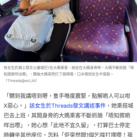
有女生於網上發文公審城巴1名大媽乘客，她坐在大媽身旁時，大媽不斷抓臉「唔
知搲啲咩出嚟」，隨後大媽突然打了個噴嚏，口水噴到女生半張臉。
（Threads@est_tiii）
「嬲到我講唔到嘢，隻手喺度震緊，點解啲人可以咁
X惡心。」
該女生於Threads發文講述事件
，她乘搭城
巴去上班，其間身旁的大媽乘客不斷抓臉「唔知搲啲
咩出嚟」，她心想「此地不宜久留」，打算巴士停定
時轉坐其他座位，怎料「佢突然間1個乞嗤打埋嚟！我