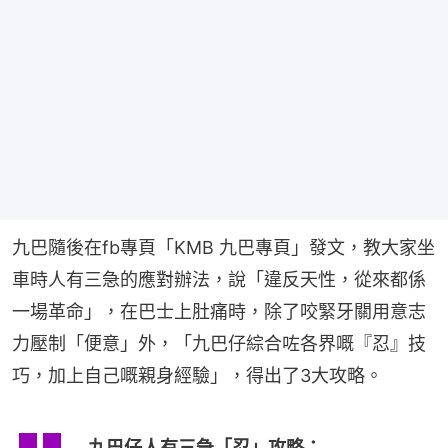
九巴隨後在fb專頁「KMB 九巴專頁」發文，教大家坐
車時人有三急的應對辦法，說「違反天性，從來都係
一場革命」，在巴士上肚痛時，除了咬緊牙關用意志
力壓制「便意」外，「九巴仔綜合咗各界嘅『忍』技
巧，加上自己嘅親身經驗」，得出了3大攻略。
九巴仔人有三急「忍」攻略：