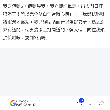
我要佢賠$，佢賠畀我，我立即埋單走，出去門口狂
噴消毒！所以完全明白你當時心情」、「我都試過喺
將軍澳地鐵站，我已經貼牆而行以為好安全，點之原
來有道門，個男清潔工打開道門，劈大個口向住我頭
頂係咁咳，嬲到X街呀」。
25
在Google
追蹤《香港01》