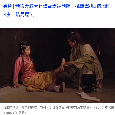
有片│港鐵大叔大聲講電話被勸阻！挑釁單挑2個:關你
X事 結局爆笑
有網民建議「唧佢腳板底」對付，令該乘客覺得搔癢而放下雙腳。（TVB劇集《倚
天屠龍記》截圖）