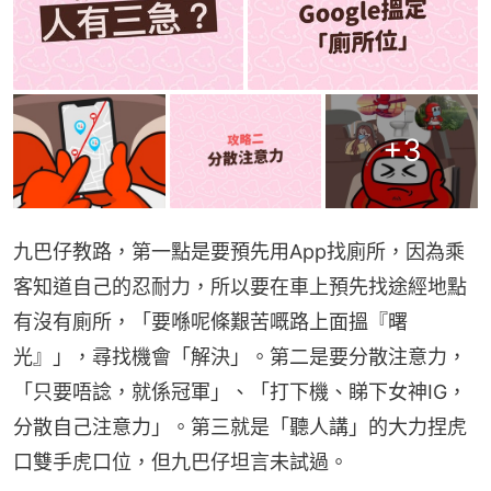
+
3
九巴仔教路，第一點是要預先用App找廁所，因為乘
客知道自己的忍耐力，所以要在車上預先找途經地點
有沒有廁所，「要喺呢條艱苦嘅路上面搵『曙
光』」，尋找機會「解決」。第二是要分散注意力，
「只要唔諗，就係冠軍」、「打下機、睇下女神IG，
分散自己注意力」。第三就是「聽人講」的大力捏虎
口雙手虎口位，但九巴仔坦言未試過。