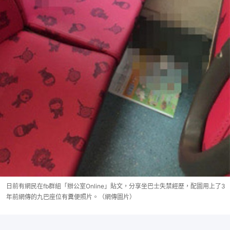
日前有網民在fb群組「辦公室Online」貼文，分享坐巴士失禁經歷，配圖用上了3
年前網傳的九巴座位有糞便照片。（網傳圖片）