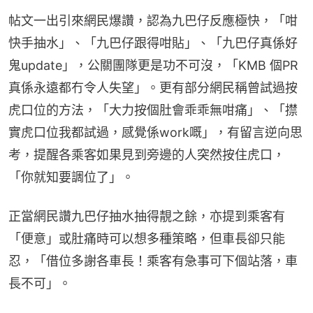
帖文一出引來網民爆讚，認為九巴仔反應極快，「咁
快手抽水」、「九巴仔跟得咁貼」、「九巴仔真係好
鬼update」，公關團隊更是功不可沒，「KMB 個PR 
真係永遠都冇令人失望」。更有部分網民稱曾試過按
虎口位的方法，「大力按個肚會乖乖無咁痛」、「㩒
實虎口位我都試過，感覺係work嘅」，有留言逆向思
考，提醒各乘客如果見到旁邊的人突然按住虎口，
「你就知要調位了」。
正當網民讚九巴仔抽水抽得靚之餘，亦提到乘客有
「便意」或肚痛時可以想多種策略，但車長卻只能
忍，「借位多謝各車長！乘客有急事可下個站落，車
長不可」。