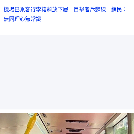
機場巴乘客行李箱斜放下層 目擊者斥黐線 網民：
無同理心無常識