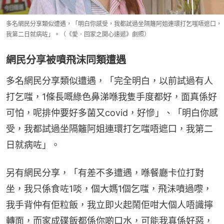
多名網民分享類似遭遇，「明白你感受，我都試過坐隔籬阿姐連環打乞嗤唔遮口，
我第二日就病咗」。（《愛．回家之開心速遞》劇照）
網民分享被噴飛沫同類遭遇
多名網民分享類似遭遇，「完全明白，以前試過有人
打乞嗤，1條長嘅綠色鼻涕喺我隻手度都好，面真係好
可怕，呢排仲要好多菌又covid，好慘」、「明白你感
受，我都試過坐隔籬阿姐連環打乞嗤唔遮口，我第二
日就病咗」。
另有網民分享，「有差不多遭遇，喺餐廳卡位打對
坐，我只係食咗1啖，個大媽1個乞嗤，飛沬噴過嚟，
我手背仲有佢粒飯，我立即火起鬧佢咁大個人唔識擰
轉面，而家成碟飯都係你啲口水，可能我真係好惡，