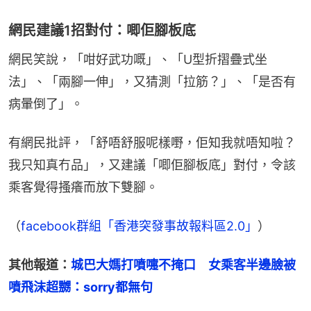
網民建議1招對付：唧佢腳板底
網民笑說，「咁好武功嘅」、「U型折摺疊式坐
法」、「兩腳一伸」，又猜測「拉筋？」、「是否有
病暈倒了」。
有網民批評，「舒唔舒服呢樣嘢，佢知我就唔知啦？
我只知真冇品」，又建議「唧佢腳板底」對付，令該
乘客覺得搔癢而放下雙腳。
（
facebook群組「香港突發事故報料區2.0」
）
其他報道：
城巴大媽打噴嚏不掩口　女乘客半邊臉被
噴飛沫超嬲：sorry都無句