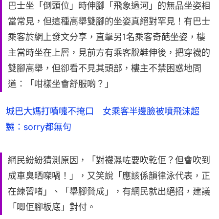
巴士坐「倒頭位」時伸腳「飛象過河」的無品坐姿相
當常見，但這種高舉雙腳的坐姿真絕對罕見！有巴士
乘客於網上發文分享，直擊另1名乘客奇葩坐姿，樓
主當時坐在上層，見前方有乘客脫鞋伸後，把穿襪的
雙腳高舉，但卻看不見其頭部，樓主不禁困惑地問
道：「咁樣坐會舒服啲？」
城巴大媽打噴嚏不掩口 女乘客半邊臉被噴飛沫超
嬲：sorry都無句
網民紛紛猜測原因，「對襪濕咗要吹乾佢？但會吹到
成車臭晒㗎喎！」，又笑說「應該係韻律泳代表，正
在練習啫」、「舉腳贊成」，有網民就出絕招，建議
「唧佢腳板底」對付。