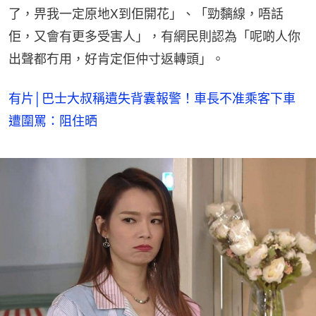
了，畀我一定原地X到佢開花」、「勁黐線，唔話
佢，又會有更多受害人」，有網民則認為「呢啲人你
出聲都冇用，好肯定佢仲寸返轉頭」。
有片│巴士大叔稱遺失背囊報警！車長不准乘客下車
遭圍罵：阻住晒