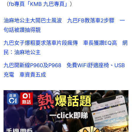
（
fb專頁「KMB 九巴專頁」
）
油麻地公主大鬧巴士風波 九巴FB教落車2步驟 一
句話被讚抽得靚
九巴女子爆粗要求落車片段瘋傳 車長獲讚EQ高 網
民：油麻地公主
九巴開新線P960及P968 免費WiFi舒適座椅、USB
充電 車資貴五成