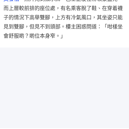
而上層較前排的座位處，有名乘客脫了鞋、在穿着襪
子的情況下高舉雙腳，上方有冷氣風口，其坐姿只能
見到雙腳，但見不到頭部。樓主困惑問道：「咁樣坐
會舒服啲？啲位本身窄。」