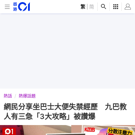
繁
|
简
熱話
熱爆話題
網民分享坐巴士大便失禁經歷 九巴教
人有三急「3大攻略」被讚爆