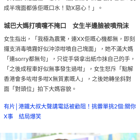
成半塊面都係佢嘅口水！勁X惡心！」。
城巴大媽打噴嚏不掩口 女生半邊臉被噴飛沫
女生指出，「我極為震驚，連XX佢嘅心機都無，即刻
攞支消毒噴霧好似沖涼咁噴自己塊面」，她不滿大媽
「連sorry都無句」，只從手袋拿出紙巾抹自己的手，
「之後成程車好似無事發生過咁」，女生怒斥「點解
香港會多咗咁多咁X無質素嘅人」，之後她轉坐斜對
面「對頭位」拍下大媽容貌。
有片│港鐵大叔大聲講電話被勸阻！挑釁單挑2個:關你
X事 結局爆笑