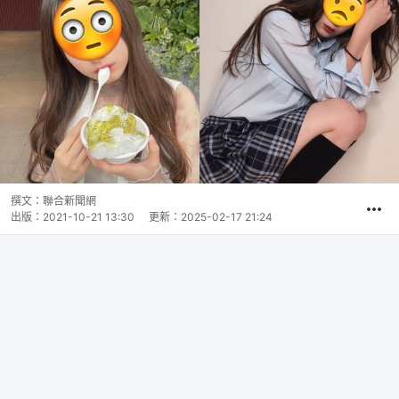
撰文：
聯合新聞網
出版：
2021-10-21 13:30
更新：
2025-02-17 21:24