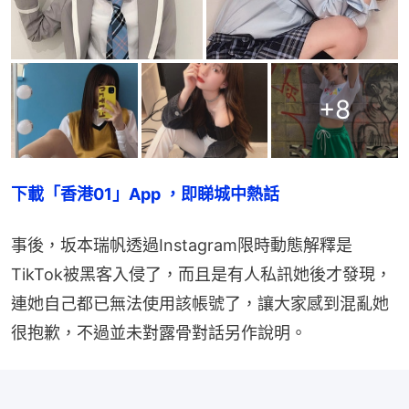
+
8
下載「香港01」App ，即睇城中熱話
事後，坂本瑞帆透過Instagram限時動態解釋是
TikTok被黑客入侵了，而且是有人私訊她後才發現，
連她自己都已無法使用該帳號了，讓大家感到混亂她
很抱歉，不過並未對露骨對話另作說明。