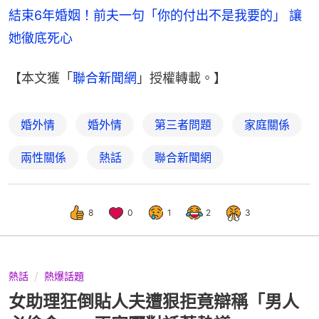
結束6年婚姻！前夫一句「你的付出不是我要的」 讓
她徹底死心
【本文獲「
聯合新聞網
」授權轉載。】
婚外情
婚外情
第三者問題
家庭關係
兩性關係
熱話
聯合新聞網
8
0
1
2
3
熱話
熱爆話題
女助理狂倒貼人夫遭狠拒竟辯稱「男人