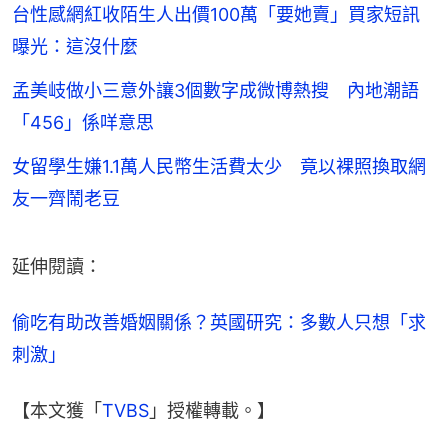
台性感網紅收陌生人出價100萬「要她賣」買家短訊
曝光：這沒什麼
孟美岐做小三意外讓3個數字成微博熱搜 內地潮語
「456」係咩意思
女留學生嫌1.1萬人民幣生活費太少 竟以裸照換取網
友一齊鬧老豆
延伸閱讀：
偷吃有助改善婚姻關係？英國研究：多數人只想「求
刺激」
【本文獲「
TVBS
」授權轉載。】