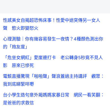
性感美女自揭超恐怖床事！性愛中途突傳另一女人
聲 慾火即變怒火
心理測驗｜你有幾容易發生一夜情？4種顏色測出你
的「炮友度」
「危坐女網紅」愛崖邊打卡 老公轉身5秒竟不見人
影 原來已慘死
電競直播驚現「啪啪聲」聲浪蓋過主持講評 觀眾：
我到底睇緊咩嘢
台小學生造句意外揭媽媽家暴日常 網民一看笑翻：
是爸爸的求救信