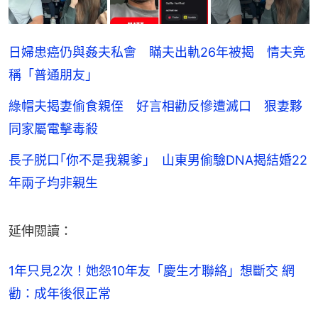
日婦患癌仍與姦夫私會 瞞夫出軌26年被揭 情夫竟
稱「普通朋友」
綠帽夫揭妻偷食親侄 好言相勸反慘遭滅口 狠妻夥
同家屬電擊毒殺
長子脱口｢你不是我親爹｣ 山東男偷驗DNA揭結婚22
年兩子均非親生
延伸閱讀：
1年只見2次！她怨10年友「慶生才聯絡」想斷交 網
勸：成年後很正常