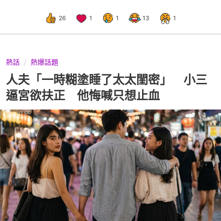
26
1
1
13
1
熱話
熱爆話題
人夫「一時糊塗睡了太太閨密」 小三
逼宮欲扶正 他悔喊只想止血