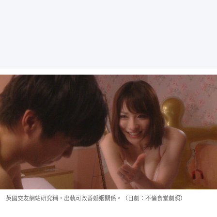
英國交友網站研究稱，出軌可改善婚姻關係。（日劇：不倫食堂劇照）