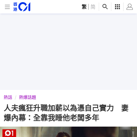
繁
|
简
熱話
熱爆話題
人夫瘋狂升職加薪以為憑自己實力 妻
爆內幕：全靠我睡他老闆多年