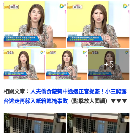
間
+
5
相關文章：
人夫偷食蘿莉中途遇正宮捉姦！小三爬露
台逃走再躲入紙箱遮掩事敗
（點擊放大閱讀）▼▼▼