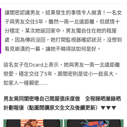
讓閨密認識男友，結果發生的事情令人崩潰！一名女
子與男友交往5年，雖然一南一北遠距離，但感情十
分穩定，某次她返回家中，男友獨自住在她的租屋
處，因為傳訊沒回，她打開監視器確認狀況，沒想到
看見崩潰的一幕，讓她不曉得該如何是好。
這名女子在Dcard上表示，她與男友一南一北遠距離
戀愛，穩定交往了5年，跟閨密則是從小一起長大，
如家人一樣親密……
男友竟同閨密喺自己間屋張床度做　全程睇晒兼錄晒
計劃報復（點圖閱讀原文全文及後續更新）▼▼▼