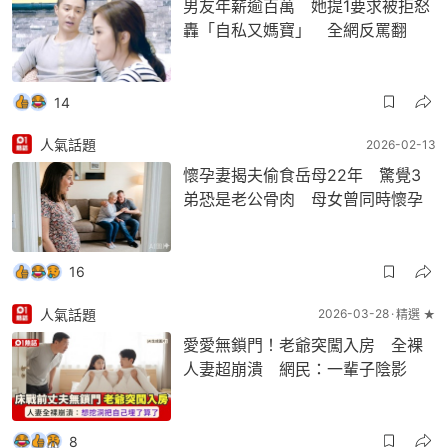
男友年薪逾百萬 她提1要求被拒怒
轟「自私又媽寶」 全網反罵翻
14
人氣話題
2026-02-13
懷孕妻揭夫偷食岳母22年 驚覺3
弟恐是老公骨肉 母女曾同時懷孕
16
人氣話題
2026-03-28
精選 ★
愛愛無鎖門！老爺突闖入房 全裸
人妻超崩潰 網民：一輩子陰影
8