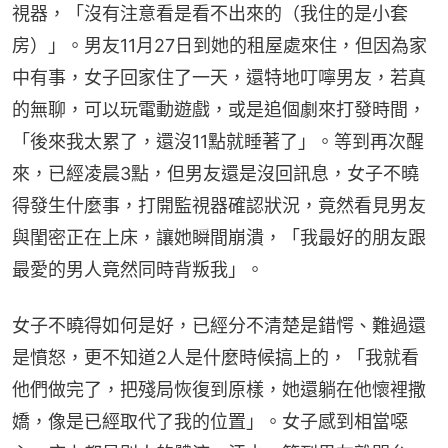
視器，「沒有注意看是看不出來的（我住的是小套
房）」。男友11月27日到她的租屋處來住，但因為家
中有事，女子回家住了一天，還特地叮嚀男友，若真
的無聊，可以玩電動遊戲，或是追個劇來打發時間，
「後來我太累了，還沒11點就睡著了」。等到再次醒
來，已經凌晨3點，但男友還是沒回訊息，女子不曉
得發生什麼事，打開監視器確認狀況，竟然看見男友
與閨密正在上床，讓她瞬間崩潰，「我最好的朋友跟
最愛的男人竟然同時背叛我」。
女子不曉得如何是好，已經分不清楚是錯愕、難過還
是憤怒，更不知道2人是什麼時候搞上的，「我就看
他們做完了，把殘局恢復到原樣，她還躺在他懷裡撒
嬌，像是已經取代了我的位置」。女子感到相當噁