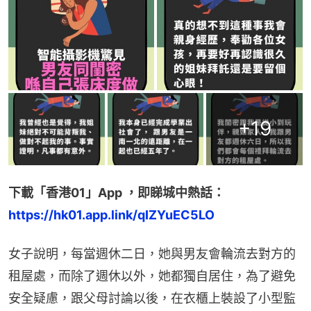
+
19
下載「香港01」App ，即睇城中熱話：
https://hk01.app.link/qIZYuEC5LO
女子說明，每當週休二日，她與男友會輪流去對方的
租屋處，而除了週休以外，她都獨自居住，為了避免
安全疑慮，跟父母討論以後，在衣櫃上裝設了小型監