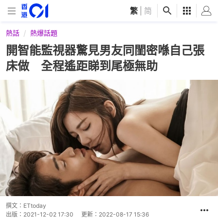
繁
|
简
熱話
熱爆話題
開智能監視器驚見男友同閨密喺自己張
床做 全程遙距睇到尾極無助
撰文：
ETtoday
出版：
2021-12-02 17:30
更新：
2022-08-17 15:36