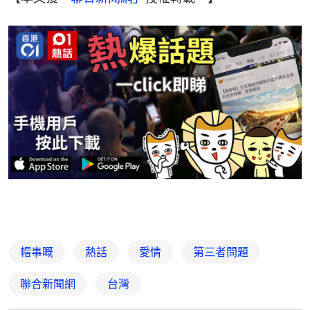
帽事嘅
熱話
愛情
第三者問題
聯合新聞網
台灣