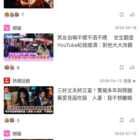
7
開罐
2026-06-18
男友自稱不煙不酒不嫖 女生翻查
YouTube紀錄崩潰：對他大大改觀
6
熱爆話題
2026-04-12
精選 ★
三好丈夫帥又富！驚揭多年與劈腿
舊愛見面吃飯 人妻：我不想離婚
5
開罐
2026-07-15