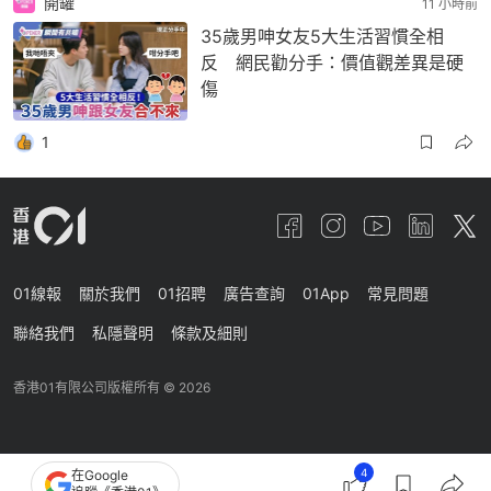
開罐
11 小時前
35歲男呻女友5大生活習慣全相
反 網民勸分手：價值觀差異是硬
傷
1
01線報
關於我們
01招聘
廣告查詢
01App
常見問題
聯絡我們
私隱聲明
條款及細則
香港01有限公司版權所有 ©
2026
4
在Google