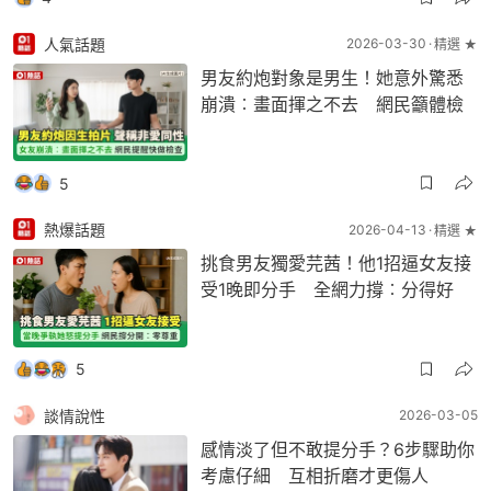
人氣話題
2026-03-30
精選 ★
男友約炮對象是男生！她意外驚悉
崩潰︰畫面揮之不去 網民籲體檢
5
熱爆話題
2026-04-13
精選 ★
挑食男友獨愛芫茜！他1招逼女友接
受1晚即分手 全網力撐︰分得好
5
談情說性
2026-03-05
感情淡了但不敢提分手？6步驟助你
考慮仔細 互相折磨才更傷人