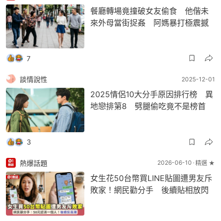
餐廳轉場竟撞破女友偷食 他偕未
來外母當街捉姦 阿媽暴打極震撼
7
談情說性
2025-12-01
2025情侶10大分手原因排行榜 異
地戀排第8 劈腿偷吃竟不是榜首
3
熱爆話題
2026-06-10
精選 ★
女生花50台幣買LINE貼圖遭男友斥
敗家！網民勸分手 後續貼相放閃