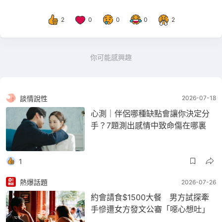
2
0
0
0
2
你可能感興趣
談情說性
2026-07-18
心測｜伴侶哪種缺點會讓你決定分
手？7題測出感情中致命傷在哪裏
1
熱爆話題
2026-07-26
約會請食$1500大餐 男方試探牽
手慘遭女方發文公審「噁心想吐」