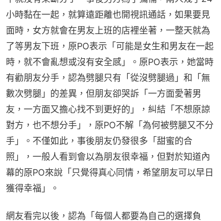
小時黏在一起，就算遠距離也開視訊通話，如果要見
面時，女方就會在男友上班的店裡坐著，一整天就為
了等男友下班，原PO表示「可能是女生和男友在一起
時，就不會亂想或沒有安全感」。原PO表示，她當時
有勸朋友分手，認為劈腿只有「從沒劈腿過」和「無
數次劈腿」的差異，但朋友卻哭訴「一方面愛著男
友，一方面又擔心找不到更好的」，糾結「不想原諒
對方，也不想分手」，原PO不解「為何被劈腿又不分
手」。不僅如此，事後朋友仍發很多「甜蜜的合
照」，一般人看到會以為朋友很幸福，但對於知道內
幕的原PO來說「只覺得真心同情，希望朋友可以早日
獲得幸福」。
網友看完以後，認為「每個人都要為自己的選擇負