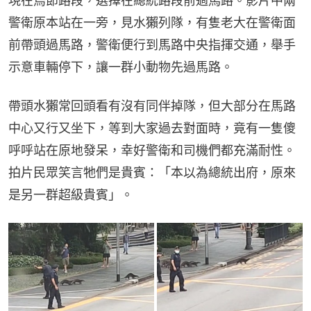
現在烏節路段，選擇在總統路段前過馬路。影片中兩
警衛原本站在一旁，見水獺列隊，有隻老大在警衛面
前帶頭過馬路，警衛便行到馬路中央指揮交通，舉手
示意車輛停下，讓一群小動物先過馬路。
帶頭水獺常回頭看有沒有同伴掉隊，但大部分在馬路
中心又行又坐下，等到大家過去對面時，竟有一隻傻
呼呼站在原地發呆，幸好警衛和司機們都充滿耐性。
拍片民眾笑言牠們是貴賓：「本以為總統出府，原來
是另一群超級貴賓」。