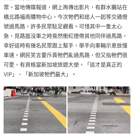
眾。當地傳媒報道，網上再傳出影片，有群水獺站在
橋北路福南購物中心，今次牠們和途人一起等交通燈
號過馬路，許多民眾駐足觀看。可惜其中一隻太心
急，見路面沒車之時竟然衝紅燈帶其他同伴過馬路，
幸好這時有幾名民眾跟上幫手，舉手向車輛示意放慢
車速。網民笑言要斥責牠們亂過馬路，但又指牠們很
可愛，有資格當新加坡旅遊大使，「這才是真正的
VIP」、「新加坡牠們最大」。