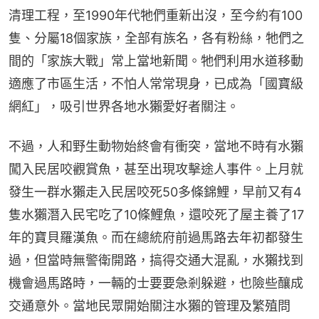
清理工程，至1990年代牠們重新出沒，至今約有100
隻、分屬18個家族，全部有族名，各有粉絲，牠們之
間的「家族大戰」常上當地新聞。牠們利用水道移動
適應了市區生活，不怕人常常現身，已成為「國寶級
網紅」，吸引世界各地水獺愛好者關注。
不過，人和野生動物始終會有衝突，當地不時有水獺
闖入民居咬觀賞魚，甚至出現攻擊途人事件。上月就
發生一群水獺走入民居咬死50多條錦鯉，早前又有4
隻水獺潛入民宅吃了10條鯉魚，還咬死了屋主養了17
年的寶貝羅漢魚。而在總統府前過馬路去年初都發生
過，但當時無警衛開路，搞得交通大混亂，水獺找到
機會過馬路時，一輛的士要要急剎躲避，也險些釀成
交通意外。當地民眾開始關注水獺的管理及繁殖問