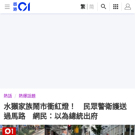
繁
|
简
熱話
熱爆話題
水獺家族鬧市衝紅燈！ 民眾警衛護送
過馬路 網民：以為總統出府