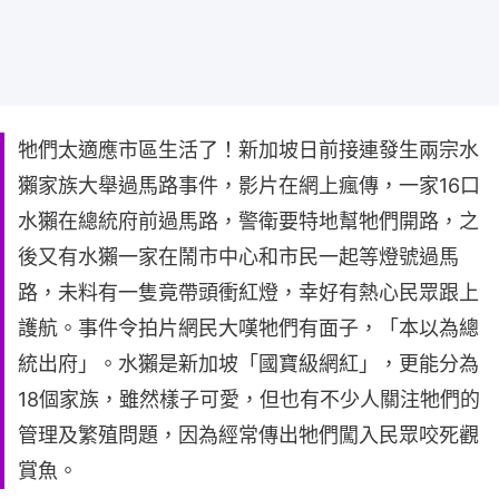
牠們太適應市區生活了！新加坡日前接連發生兩宗水
獺家族大舉過馬路事件，影片在網上瘋傳，一家16口
水獺在總統府前過馬路，警衛要特地幫牠們開路，之
後又有水獺一家在鬧市中心和市民一起等燈號過馬
路，未料有一隻竟帶頭衝紅燈，幸好有熱心民眾跟上
護航。事件令拍片網民大嘆牠們有面子，「本以為總
統出府」。水獺是新加坡「國寶級網紅」，更能分為
18個家族，雖然樣子可愛，但也有不少人關注牠們的
管理及繁殖問題，因為經常傳出牠們闖入民眾咬死觀
賞魚。