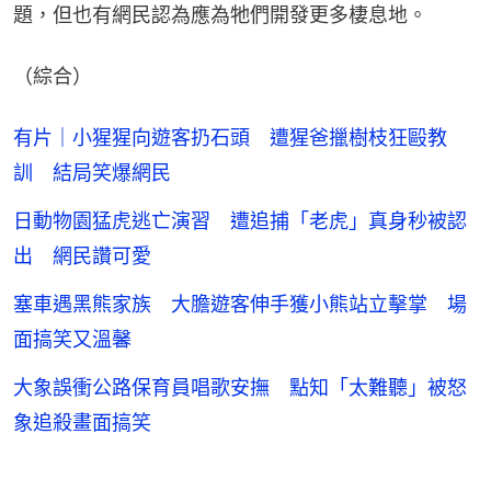
題，但也有網民認為應為牠們開發更多棲息地。
（綜合）
有片｜小猩猩向遊客扔石頭 遭猩爸擸樹枝狂毆教
訓 結局笑爆網民
日動物園猛虎逃亡演習 遭追捕「老虎」真身秒被認
出 網民讚可愛
塞車遇黑熊家族 大膽遊客伸手獲小熊站立擊掌 場
面搞笑又溫馨
大象誤衝公路保育員唱歌安撫 點知「太難聽」被怒
象追殺畫面搞笑