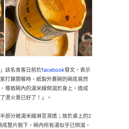
」該名食客日前於
facebook
發文，表示
家打算開餐時，紙製外賣碗的碗底竟然
，導致碗內的湯米線倒瀉於身上，造成
了燙火膏已好了！」。
半部分被湯米線淋至濕透；放於桌上的2
碗底整片脫下，碗內所有湯似乎已倒瀉，