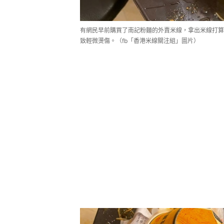
有網民早前購買了南記粉麵的外賣米線，拿出米線打算
致輕微燙傷。（fb「香港米線關注組」圖片）