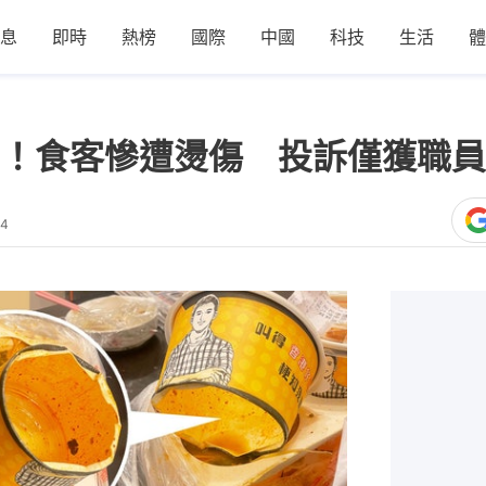
息
即時
熱榜
國際
中國
科技
生活
體
！食客慘遭燙傷 投訴僅獲職員
54