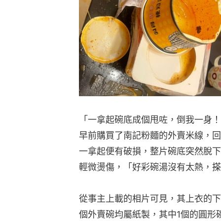
「一拿起碗底成個甩咗，倒我一身！
早前購買了南記粉麵的外賣米線，回
一拿起便有破損，整片碗底突然脫下
輕微燙傷，「好彩碗湯沒有太熱，搽
從事主上載的相片可見，其上衣的下
個外賣碗均屬紙製，其中1個的圓形