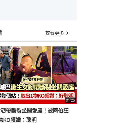
章
查看更多
01:25
女韌帶斷裂坐關愛座！被阿伯狂
物KO獲讚：聰明