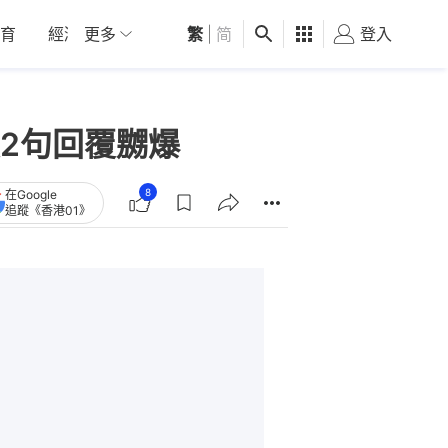
育
經濟
更多
01深圳
繁
觀點
|
简
健康
好食玩飛
登入
女
2句回覆嬲爆
8
在Google
追蹤《香港01》