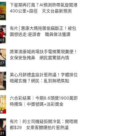
下星期再打風？AI預測熱帶氣旋闖港
400公里+路徑 天文台最新預測
:36
有片│惠康大媽拖篋偷竊斷正！被包
圍想逃走:是誤會 職員做法獲讚
:01
將軍澳康城商場扶手電梯驚現糞便！
女保安急掩鼻 網民震驚猜內情
:27
美心月餅禮盒設計惹熱議！字體排位
暗藏玄機？網民：亂到無晒焦點
六合彩結果｜今期8.6頭獎1900萬即
時攪珠｜中獎號碼+派彩獎金
有片｜的士司機疑拒開冷氣：開唔開
都$29 女乘客嬲爆拍片惹熱議
:31