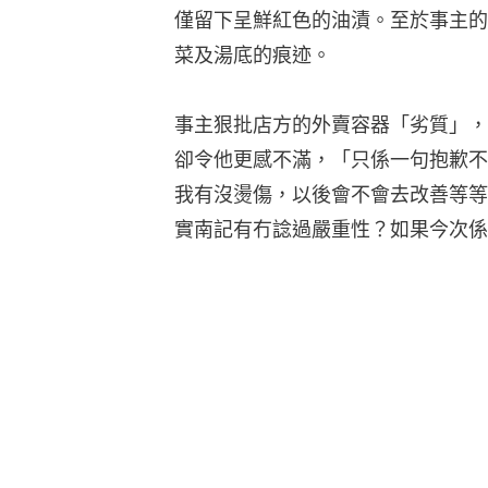
僅留下呈鮮紅色的油漬。至於事主的
菜及湯底的痕迹。
事主狠批店方的外賣容器「劣質」，
卻令他更感不滿，「只係一句抱歉不
我有沒燙傷，以後會不會去改善等等
實南記有冇諗過嚴重性？如果今次係