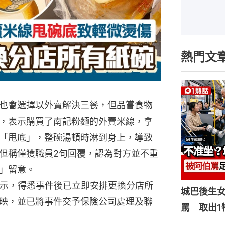
熱門文
也會選擇以外賣解決三餐，但品嘗食物
，表示購買了南記粉麵的外賣米線，拿
「甩底」，整碗湯頓時淋到身上，導致
但稱僅獲職員2句回覆，認為對方並不重
」留意。
表示，得悉事件後已立即安排更換分店所
城巴後生
映，並已將事件交予保險公司處理及聯
罵 取出1