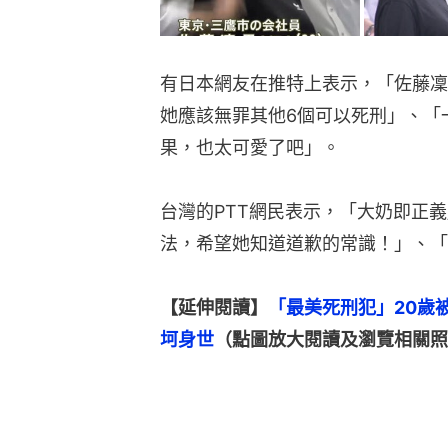
有日本網友在推特上表示，「佐藤凜
她應該無罪其他6個可以死刑」、「
果，也太可愛了吧」。
台灣的PTT網民表示，「大奶即正
法，希望她知道道歉的常識！」、「
【延伸閱讀】
「最美死刑犯」20歲
坷身世
（點圖放大閱讀及瀏覽相關