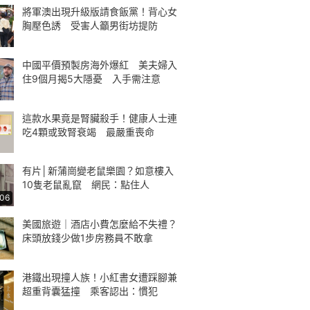
將軍澳出現升級版請食飯黨！背心女
胸壓色誘 受害人籲男街坊提防
中國平價預製房海外爆紅 美夫婦入
住9個月揭5大隱憂 入手需注意
這款水果竟是腎臟殺手！健康人士連
吃4顆或致腎衰竭 最嚴重喪命
有片│新蒲崗變老鼠樂園？如意樓入
10隻老鼠亂竄 網民：點住人
:06
美國旅遊｜酒店小費怎麼給不失禮？
床頭放錢少做1步房務員不敢拿
港鐵出現撞人族！小紅書女遭踩腳兼
超重背囊猛撞 乘客認出：慣犯