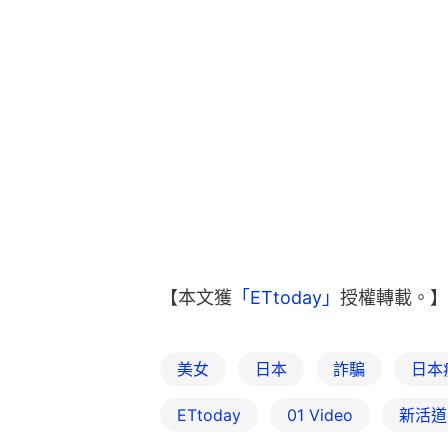
【本文獲
「ETtoday」
授權轉載。】
美女
日本
詐騙
日本
ETtoday
01 Video
新活道