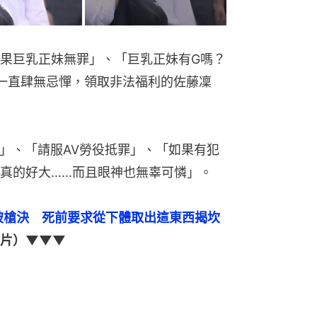
果巨乳正妹無罪」、「巨乳正妹有G嗎？
一直肆無忌憚，領取非法福利的佐藤凜
義」、「請服AV勞役抵罪」、「如果有犯
真的好大……而且眼神也無辜可憐」。
被槍決　死前要求從下體取出這東西揭坎
照片）▼▼▼