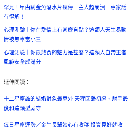
罕見！曱甴騎金魚潛水片瘋傳 主人超崩潰 專家話
有得解！
心理測驗｜你在愛情上有甚麼盲點？這類人天生易動
情被無辜當小三
心理測驗｜你最煞食的魅力是甚麼？這類人自帶王者
風範安全感滿分
延伸閱讀：
十二星座誰的結婚對象最意外 天秤回歸初戀、射手最
後和這類型廝守
每日星座運勢／金牛長輩談心有收穫 投資見好就收