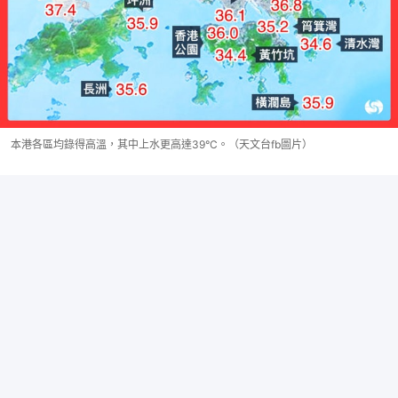
本港各區均錄得高溫，其中上水更高達39°C。（天文台fb圖片）