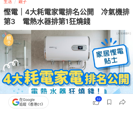
生活
親子
慳電｜4大耗電家電排名公開 冷氣機排
第3 電熱水器排第1狂燒錢
53
在Google
追蹤《香港01》
撰文：
風傳媒
出版：
2026-07-05 10:01
更新：
2026-07-31 02:05