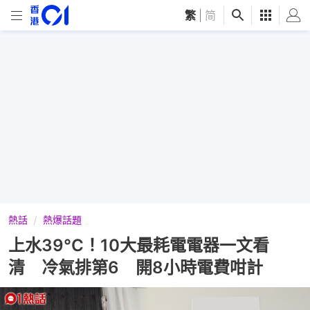
繁
|
简
熱話
熱爆話題
上水39°C！10大最耗電電器一文看
清 冷氣排第6 開8小時電費咁計