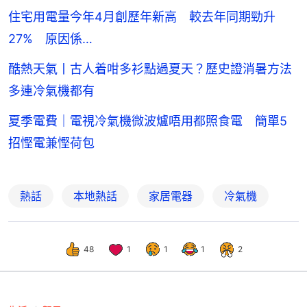
住宅用電量今年4月創歷年新高 較去年同期勁升
27% 原因係…
酷熱天氣丨古人着咁多衫點過夏天？歷史證消暑方法
多連冷氣機都有
夏季電費｜電視冷氣機微波爐唔用都照食電 簡單5
招慳電兼慳荷包
熱話
本地熱話
家居電器
冷氣機
48
1
1
1
2