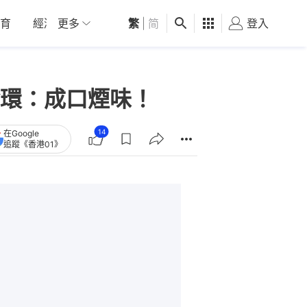
育
經濟
更多
01深圳
繁
觀點
|
简
健康
好食玩飛
登入
女
環：成口煙味！
14
在Google
追蹤《香港01》