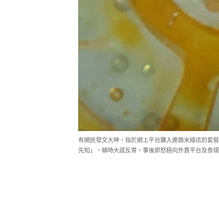
有網民發文大呻，指於網上平台購入連鎖米線店的套餐
先知」，頓時大感反胃，事後即怒極向外賣平台及食環