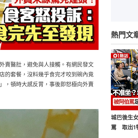
熱門文
外賣醫肚，避免與人接觸。有網民發文
店的套餐，沒料幾乎食完才咬到碗內竟
」，頓時大感反胃，事後即怒極向外賣
城巴後生
罵 取出1