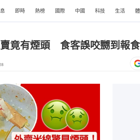
息
即時
熱榜
國際
中國
科技
生活
體
賣竟有煙頭 食客誤咬嬲到報食
28