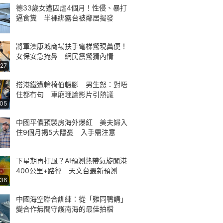
德33歲女遭囚虐4個月！性侵、暴打
逼食糞 半裸綁露台被鄰居揭發
將軍澳康城商場扶手電梯驚現糞便！
女保安急掩鼻 網民震驚猜內情
:27
搭港鐵遭輪椅伯輾腳 男生怒：對唔
住都冇句 車廂理論影片引熱議
:05
中國平價預製房海外爆紅 美夫婦入
住9個月揭5大隱憂 入手需注意
下星期再打風？AI預測熱帶氣旋闖港
400公里+路徑 天文台最新預測
:36
中國海空聯合訓練：從「雞同鴨講」
變合作無間守護南海的最佳拍檔