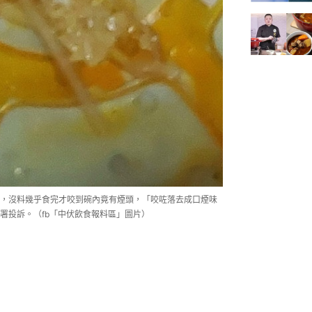
，沒料幾乎食完才咬到碗內竟有煙頭，「咬咗落去成口煙味
署投訴。（fb「中伏飲食報料區」圖片）