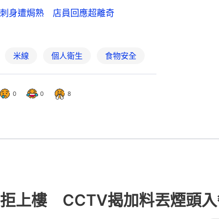
刺身遭焗熟 店員回應超離奇
米線
個人衛生
食物安全
0
0
8
拒上樓 CCTV揭加料丟煙頭