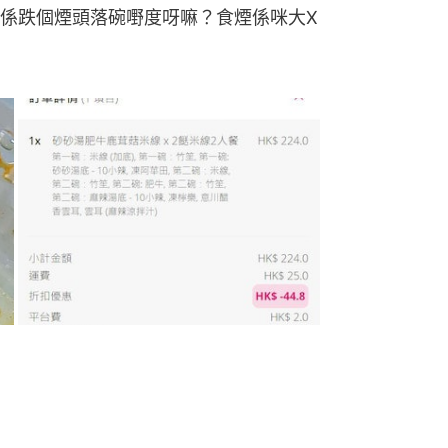
係跌個煙頭落碗嘢度呀嘛？食煙係咪大X