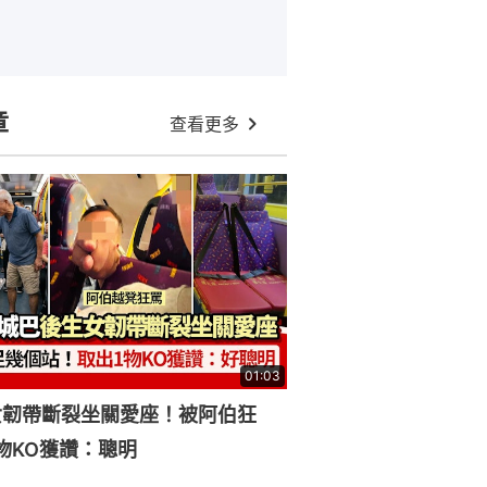
章
查看更多
01:03
女韌帶斷裂坐關愛座！被阿伯狂
物KO獲讚：聰明