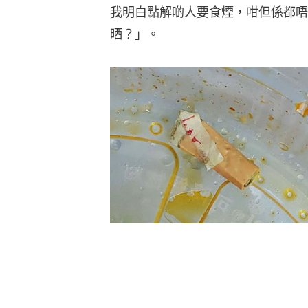
我明白點解啲人要食煙，咁但係都唔
晒？」。