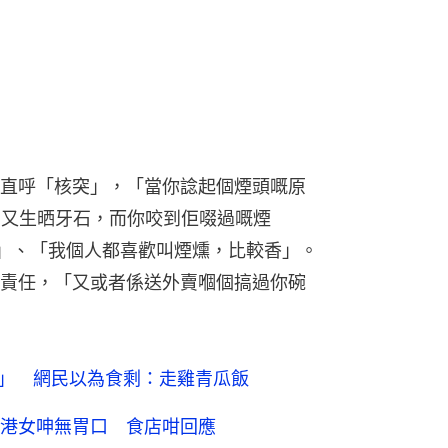
直呼「核突」，「當你諗起個煙頭嘅原
臭又生晒牙石，而你咬到佢啜過嘅煙
」、「我個人都喜歡叫煙燻，比較香」。
責任，「又或者係送外賣嗰個搞過你碗
餸」 網民以為食剩：走雞青瓜飯
港女呻無胃口 食店咁回應