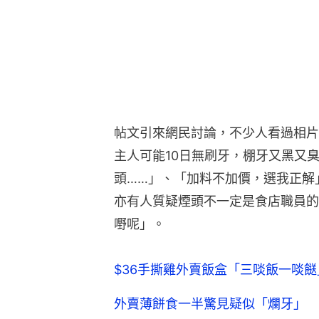
帖文引來網民討論，不少人看過相片
主人可能10日無刷牙，棚牙又黑又
頭……」、「加料不加價，選我正解
亦有人質疑煙頭不一定是食店職員的
嘢呢」。
$36手撕雞外賣飯盒「三啖飯一啖
外賣薄餅食一半驚見疑似「爛牙」 