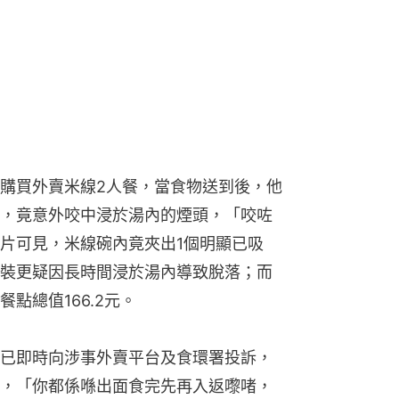
購買外賣米線2人餐，當食物送到後，他
，竟意外咬中浸於湯內的煙頭，「咬咗
片可見，米線碗內竟夾出1個明顯已吸
裝更疑因長時間浸於湯內導致脫落；而
點總值166.2元。
已即時向涉事外賣平台及食環署投訴，
，「你都係喺出面食完先再入返嚟啫，