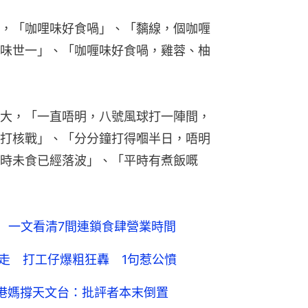
，「咖哩味好食喎」、「黐線，個咖喱
味世一」、「咖喱味好食喎，雞蓉、柚
大，「一直唔明，八號風球打一陣間，
打核戰」、「分分鐘打得嗰半日，唔明
時未食已經落波」、「平時有煮飯嘅
點 一文看清7間連鎖食肆營業時間
即走 打工仔爆粗狂轟 1句惹公憤
 港媽撐天文台：批評者本末倒置