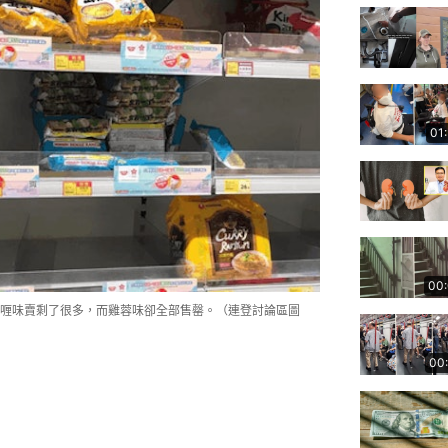
01
00
喱味賣剩了很多，而雞蓉味卻全部售罄。（連登討論區圖
00