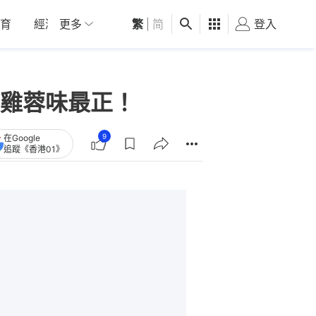
育
經濟
更多
01深圳
繁
觀點
|
简
健康
好食玩飛
登入
女
雞蓉味最正！
9
在Google
追蹤《香港01》