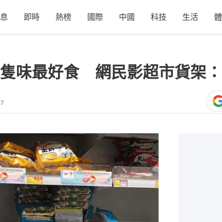
息
即時
熱榜
國際
中國
科技
生活
體
隻味最好食 網民影超市貨架：
07