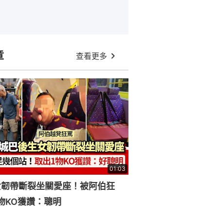
章
查看更多
01:03
女韌帶斷裂坐關愛座！被阿伯狂
物KO獲讚：聰明