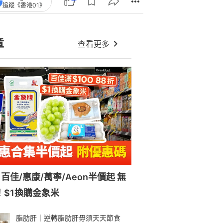
追蹤《香港01》
章
查看更多
百佳/惠康/萬寧/Aeon半價起 無
！$1換購金象米
脂肪肝｜逆轉脂肪肝毋須天天節食