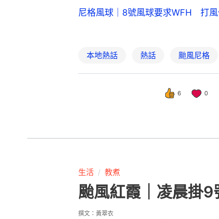
尼格風球｜8號風球要求WFH 打
本地熱話
熱話
颱風尼格
6
0
生活
教煮
颱風紅霞｜凌晨掛9
撰文：
黃翠衣