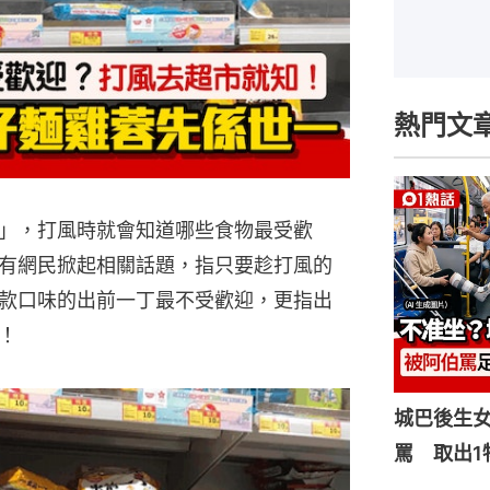
熱門文
」，打風時就會知道哪些食物最受歡
有網民掀起相關話題，指只要趁打風的
款口味的出前一丁最不受歡迎，更指出
！
城巴後生
罵 取出1