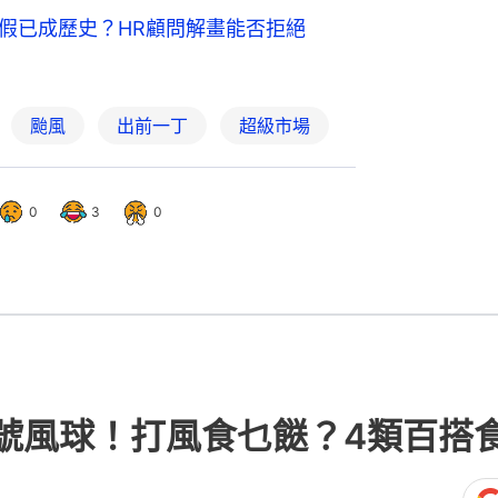
風假已成歷史？HR顧問解畫能否拒絕
颱風
出前一丁
超級市場
0
3
0
號風球！打風食乜餸？4類百搭食