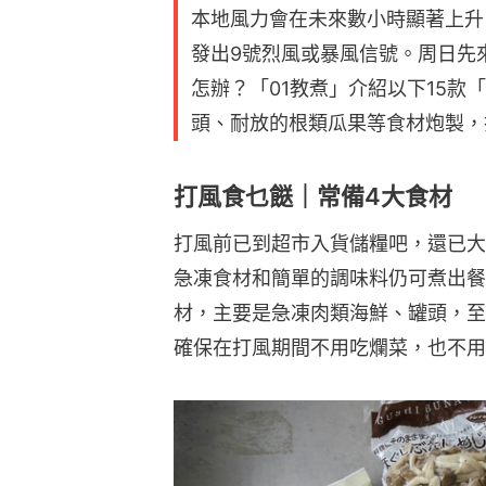
本地風力會在未來數小時顯著上升，
發出9號烈風或暴風信號。周日先
怎辦？「01教煮」介紹以下15款
頭、耐放的根類瓜果等食材炮製，
打風食乜餸｜常備4大食材
打風前已到超市入貨儲糧吧，還已大
急凍食材和簡單的調味料仍可煮出餐
材，主要是急凍肉類海鮮、罐頭，至
確保在打風期間不用吃爛菜，也不用