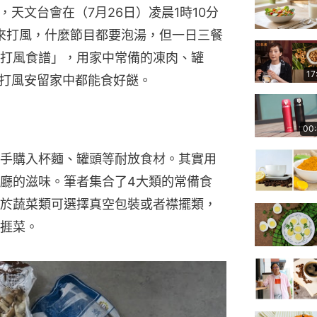
天文台會在（7月26日）凌晨1時10分
來打風，什麼節目都要泡湯，但一日三餐
「打風食譜」，用家中常備的凍肉、罐
17
打風安留家中都能食好餸。
00
手購入杯麵、罐頭等耐放食材。其實用
廳的滋味。筆者集合了4大類的常備食
於蔬菜類可選擇真空包裝或者襟擺類，
捱菜。