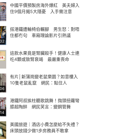
中國平價預製房海外爆紅 美夫婦入
住9個月揭5大隱憂 入手需注意
搭港鐵遭輪椅伯輾腳 男生怒：對唔
住都冇句 車廂理論影片引熱議
:32
這款水果竟是腎臟殺手！健康人士連
吃4顆或致腎衰竭 最嚴重喪命
有片│新蒲崗變老鼠樂園？如意樓入
10隻老鼠亂竄 網民：點住人
:06
港鐵阿叔挨柱聽歌跳舞！揈頭扭蘿彎
膝超陶醉 網民笑言：變鋼管舞
:14
美國旅遊｜酒店小費怎麼給不失禮？
床頭放錢少做1步房務員不敢拿