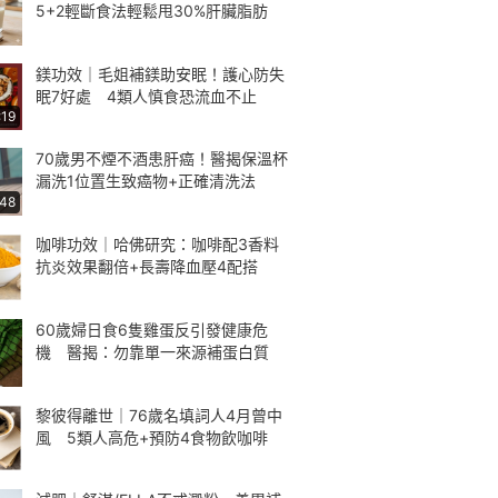
5+2輕斷食法輕鬆甩30%肝臟脂肪
鎂功效｜毛姐補鎂助安眠！護心防失
眠7好處 4類人慎食恐流血不止
:19
70歲男不煙不酒患肝癌！醫揭保溫杯
漏洗1位置生致癌物+正確清洗法
:48
咖啡功效｜哈佛研究：咖啡配3香料
抗炎效果翻倍+長壽降血壓4配搭
60歲婦日食6隻雞蛋反引發健康危
機 醫揭：勿靠單一來源補蛋白質
黎彼得離世｜76歲名填詞人4月曾中
風 5類人高危+預防4食物飲咖啡