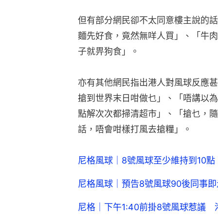
但有部分網民卻不太同意樓主說的話
麵先好食，竟然無咩人買」、「牛肉
子就畀狗食」。
亦有其他網民指出港人對風球反應甚
搶到世界末日咁做乜」、「唔講以為
點解次次都掃清超市」、「搶乜，隨
話，唔會咁樣打風去搶糧」。
尼格風球｜8號風球至少維持到10
尼格風球｜預告8號風球90後同事
尼格｜下午1:40前掛8號風球惹議